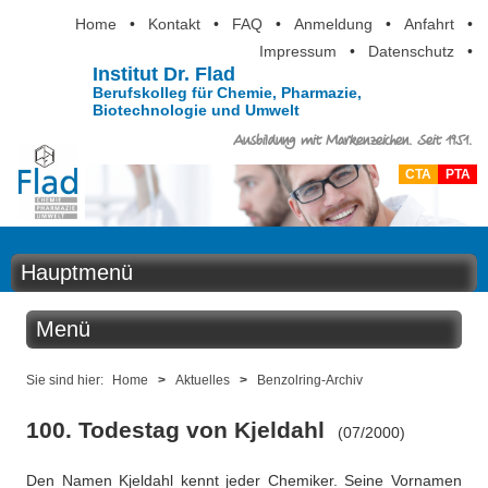
Home
•
Kontakt
•
FAQ
•
Anmeldung
•
Anfahrt
•
Impressum
•
Datenschutz
•
Institut Dr. Flad
Berufskolleg für Chemie, Pharmazie,
Biotechnologie und Umwelt
Ausbildung mit Markenzeichen. Seit 1951.
CTA
PTA
Hauptmenü
Home
Menü
Aktuelles
Aktuelles
Sie sind hier:
Home
>
Aktuelles
>
Benzolring-Archiv
Ausbildung
100. Todestag von Kjeldahl
(07/2000)
Benzolring online
Berufsinformation
Den Namen Kjeldahl kennt jeder Chemiker. Seine Vornamen
Der Institutskalender