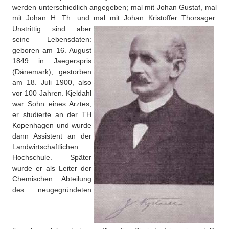
Über uns
werden unterschiedlich angegeben; mal mit Johan Gustaf, mal
mit Johan H. Th. und mal mit Johan Kristoffer Thorsager.
QM-Zertifizierung nach SGB III / AZAV
Besonderheiten
Unstrittig sind aber
seine Lebensdaten:
Preisrätsel
Projekte
geboren am 16. August
1849 in Jaegerspris
Unsere Linktipps
Eduthek
(Dänemark), gestorben
Pressearchiv
am 18. Juli 1900, also
vor 100 Jahren. Kjeldahl
Benzolring-Archiv
war Sohn eines Arztes,
er studierte an der TH
Kopenhagen und wurde
dann Assistent an der
Landwirtschaftlichen
Hochschule. Später
wurde er als Leiter der
Chemischen Abteilung
des neugegründeten