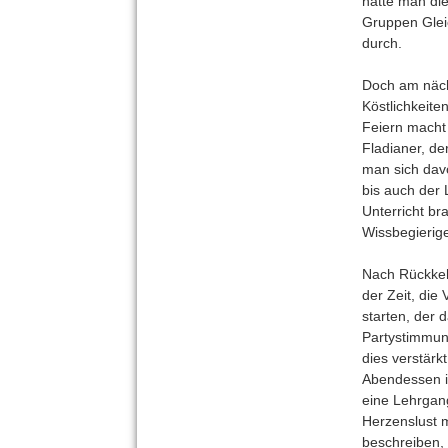
hatte man die
Gruppen Glei
durch.
Doch am näch
Köstlichkeite
Feiern macht 
Fladianer, de
man sich davo
bis auch der 
Unterricht br
Wissbegierig
Nach Rückkeh
der Zeit, die
starten, der d
Partystimmun
dies verstär
Abendessen i
eine Lehrgan
Herzenslust m
beschreiben,