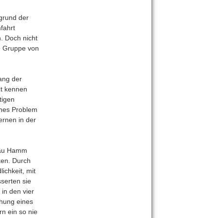
grund der
fahrt
. Doch nicht
ie Gruppe von
ang der
zt kennen
tigen
ches Problem
ernen in der
Frau Hamm
ken. Durch
ichkeit, mit
serten sie
in den vier
chung eines
n ein so nie