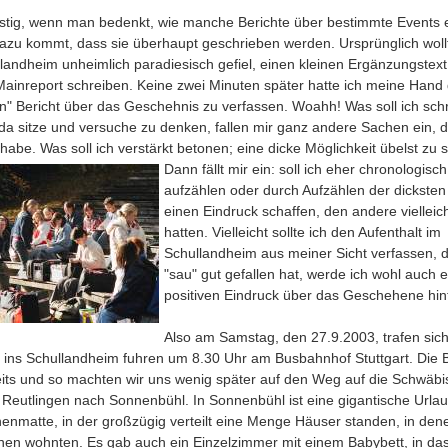
lustig, wenn man bedenkt, wie manche Berichte über bestimmte Events 
azu kommt, dass sie überhaupt geschrieben werden. Ursprünglich wollt
landheim unheimlich paradiesisch gefiel, einen kleinen Ergänzungstex
Mainreport schreiben. Keine zwei Minuten später hatte ich meine Hand
n" Bericht über das Geschehnis zu verfassen. Woahh! Was soll ich sch
a sitze und versuche zu denken, fallen mir ganz andere Sachen ein, d
abe. Was soll ich verstärkt betonen; eine dicke Möglichkeit übelst zu
Dann fällt mir ein: soll ich eher chronologisc
aufzählen oder durch Aufzählen der dicksten
einen Eindruck schaffen, den andere vielleich
hatten. Vielleicht sollte ich den Aufenthalt im
Schullandheim aus meiner Sicht verfassen, d
"sau" gut gefallen hat, werde ich wohl auch 
positiven Eindruck über das Geschehene hin
Also am Samstag, den 27.9.2003, trafen sich
e ins Schullandheim fuhren um 8.30 Uhr am Busbahnhof Stuttgart. Die
its und so machten wir uns wenig später auf den Weg auf die Schwäbis
 Reutlingen nach Sonnenbühl. In Sonnenbühl ist eine gigantische Urla
nmatte, in der großzügig verteilt eine Menge Häuser standen, in dene
nen wohnten. Es gab auch ein Einzelzimmer mit einem Babybett, in da