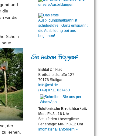
Gegend und
r die
n wir die
che Schein
n neue
Sie haben Fragen?
Institut Dr. Flad
Breitscheidstraße 127
70176 Stuttgart
info@chf.de
(+49) 0711 637460
Telefonische Erreichbarkeit:
Mo. - Fr. 8 - 16 Uhr
Schulferien / bewegliche
Ferientage: Mo-Fr 8-12 Uhr
se, der
Infomaterial anfordern »
n zu lernen.