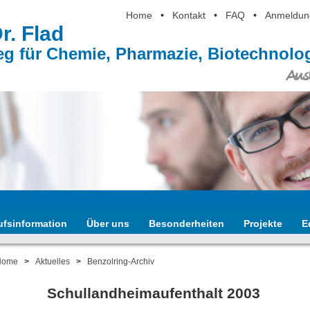
Home
•
Kontakt
•
FAQ
•
Anmeldun
Dr. Flad
eg für Chemie, Pharmazie, Biotechnol
Ausb
ufsinformation
Über uns
Besonderheiten
Projekte
E
Home
>
Aktuelles
>
Benzolring-Archiv
Schullandheimaufenthalt 2003