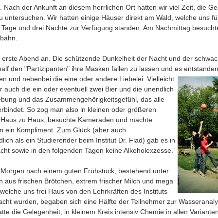
e. Nach der Ankunft an diesem herrlichen Ort hatten wir viel Zeit, die 
 untersuchen. Wir hatten einige Häuser direkt am Wald, welche uns fü
r Tage und drei Nächte zur Verfügung standen. Am Nachmittag besuchte
bahn.
r erste Abend an. Die schützende Dunkelheit der Nacht und der schwa
lf den "Partizipanten" ihre Masken fallen zu lassen und es entstande
en und nebenbei die eine oder andere Liebelei.
Vielleicht
 auch die ein oder eventuell zwei Bier und die unendlich
ung und das Zusammengehörigkeitsgefühl, das alle
erbindet. So zog man also in kleinen oder größeren
 Haus zu Haus, besuchte Kameraden und machte
 ein Kompliment. Zum Glück (aber auch
lich als ein Studierender beim Institut Dr. Flad) gab es in
cht sowie in den folgenden Tagen keine Alkoholexzesse.
Morgen nach einem guten Frühstück, bestehend unter
 aus frischen Brötchen, extrem frischer Milch und mega
 welche uns frei Haus von den Lehrkräften des Instituts
acht wurden, begaben sich eine Hälfte der Teilnehmer zur Wasseranaly
atte die Gelegenheit, in kleinem Kreis intensiv Chemie in allen Variante