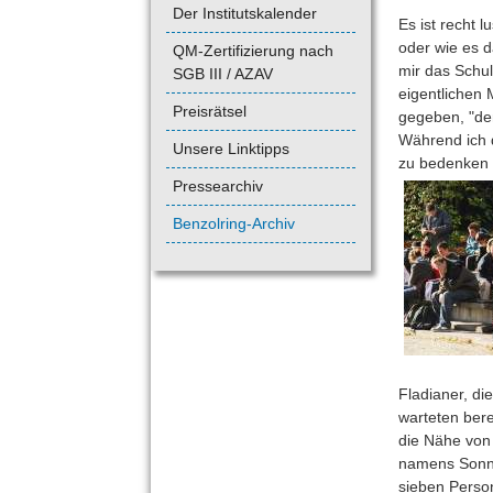
Der Institutskalender
Es ist recht 
oder wie es d
QM-Zertifizierung nach
mir das Schul
SGB III / AZAV
eigentlichen 
Preisrätsel
gegeben, "de
Während ich d
Unsere Linktipps
zu bedenken h
Pressearchiv
Benzolring-Archiv
Fladianer, di
warteten bere
die Nähe von
namens Sonne
sieben Perso