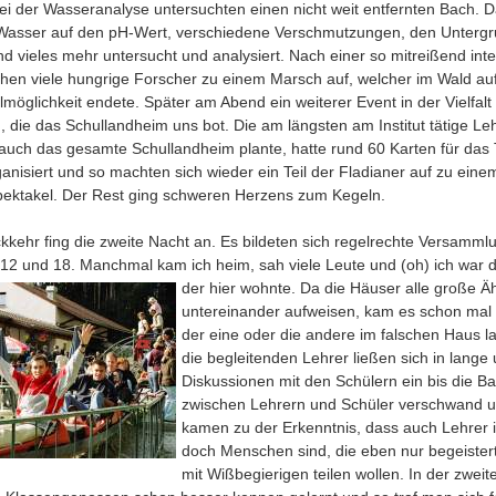
ei der Wasseranalyse untersuchten einen nicht weit entfernten Bach. 
Wasser auf den pH-Wert, verschiedene Verschmutzungen, den Untergr
 vieles mehr untersucht und analysiert. Nach einer so mitreißend int
chen viele hungrige Forscher zu einem Marsch auf, welcher im Wald au
llmöglichkeit endete. Später am Abend ein weiterer Event in der Vielfalt
, die das Schullandheim uns bot. Die am längsten am Institut tätige Le
auch das gesamte Schullandheim plante, hatte rund 60 Karten für das
anisiert und so machten sich wieder ein Teil der Fladianer auf zu einem
ektakel. Der Rest ging schweren Herzens zum Kegeln.
kehr fing die zweite Nacht an. Es bildeten sich regelrechte Versammlu
2 und 18. Manchmal kam ich heim, sah viele Leute und (oh) ich war d
der hier wohnte.
Da die Häuser alle große Äh
untereinander aufweisen, kam es schon mal 
der eine oder die andere im falschen Haus l
die begleitenden Lehrer ließen sich in lange 
Diskussionen mit den Schülern ein bis die Ba
zwischen Lehrern und Schüler verschwand u
kamen zu der Erkenntnis, dass auch Lehrer
doch Menschen sind, die eben nur begeistert
mit Wißbegierigen teilen wollen. In der zwei