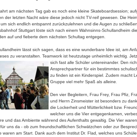
fahrt am nächsten Tag gab es noch eine kleine Skateboardsession; auf
 der letzten Nacht wäre diese jedoch nicht TV-reif gewesen. Die Heim
, um sich endlich entspannt zurückzulehnen und die Augen zu schließen
usbahnhof Stuttgart löste sich nach einem Wahnsinns-Schullandheim d
en auf und fieberte dem nächsten Schultag entgegen.
llandheim lässt sich sagen, dass es eine wunderbare Idee ist, am Anf
eses zu veranstalten. Teamwork ist heutzutage unheimlich wichtig.
Jet
sich fast alle Schüler untereinander. Den rich
Ansprechpartner für ein bestimmtes schulis
zu finden ist ein Kinderspiel. Zudem macht L
Gruppe viel mehr Spaß als alleine.
Den vier Begleitern, Frau Frey, Frau Pfiz, 
und Herrn Zinsmeister ist besonders zu dan
die Lockerheit und Mütterlichkeit bzw. Freundl
welcher uns die Vier entgegenkamen, verbes
e und das Ambiente während des Aufenthalts gewaltig. Die Vier waren 
für uns da - ob zum freundschaftlichen Schwätzchen oder zur Bespre
e waren am Start. Dank auch dem Institut Dr. Flad, welches uns Schüler