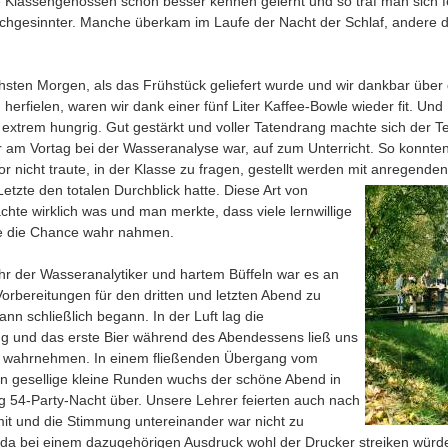
 Klassengenossen schon besser kennen gelernt und so traf man sich f
chgesinnter. Manche überkam im Laufe der Nacht der Schlaf, andere di
sten Morgen, als das Frühstück geliefert wurde und wir dankbar über 
n herfielen, waren wir dank einer fünf Liter Kaffee-Bowle wieder fit. Un
extrem hungrig. Gut gestärkt und voller Tatendrang machte sich der Te
r am Vortag bei der Wasseranalyse war, auf zum Unterricht. So konnte
r nicht traute, in der Klasse zu fragen, gestellt werden mit anregende
Letzte den totalen Durchblick hatte.
Diese Art von
achte wirklich was und man merkte, dass viele lernwillige
e die Chance wahr nahmen.
r der Wasseranalytiker und hartem Büffeln war es an
 Vorbereitungen für den dritten und letzten Abend zu
ann schließlich begann. In der Luft lag die
g und das erste Bier während des Abendessens ließ uns
kt wahrnehmen. In einem fließenden Übergang vom
n gesellige kleine Runden wuchs der schöne Abend in
g 54-Party-Nacht über. Unsere Lehrer feierten auch nach
it und die Stimmung untereinander war nicht zu
 da bei einem dazugehörigen Ausdruck wohl der Drucker streiken würd