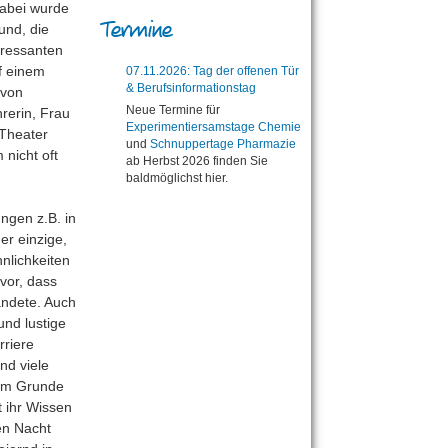
Dabei wurde
Termine
und, die
eressanten
f einem
07.11.2026: Tag der offenen Tür
& Berufsinformationstag
 von
Neue Termine für
hrerin, Frau
Experimentiersamstage Chemie
 Theater
und
Schnuppertage Pharmazie
 nicht oft
ab Herbst 2026 finden Sie
baldmöglichst hier.
ngen z.B. in
er einzige,
nlichkeiten
vor, dass
andete. Auch
und lustige
rriere
nd viele
 im Grunde
 ihr Wissen
ten Nacht