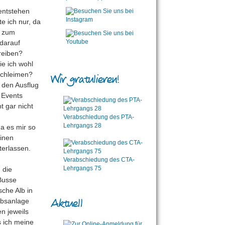
entstehen
e ich nur, da
t zum
 darauf
reiben?
ie ich wohl
 schleimen?
Wir gratulieren!
h den Ausflug
 Events
t gar nicht
Verabschiedung des PTA-
Lehrgangs 28
a es mir so
einen
terlassen.
Verabschiedung des CTA-
Lehrgangs 75
 die
 Busse
che Alb in
Aktuell
ubsanlage
n jeweils
s ich meine