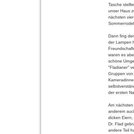
Tasche stellt
unser Haus zu
nächsten vie
Sommerrodel
Dann fing de
der Lampen ha
Freundschaft
waren es aber
schöne Umgeb
"Fladianer" v
Gruppen von
Kameradinnen
selbstverständ
der ersten Na
Am nächsten 
anderem auch
dicken Eiern,
Dr. Flad gebr
andere Teil h