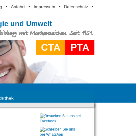
g
•
Anfahrt
•
Impressum
•
Datenschutz
•
ogie und Umwelt
ildung mit Markenzeichen. Seit 1951.
CTA
PTA
duthek