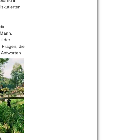
eiernd in
skutierten
die
d Mann,
il der
n Fragen, die
n Antworten
e.