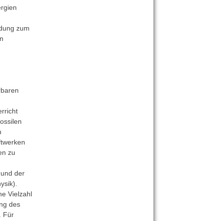
rgien
ldung zum
n
rbaren
rricht
ossilen
n
ftwerken
en zu
 und der
ysik).
ne Vielzahl
ung des
 Für