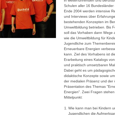
in weiterführenden und berufsb
Schulen aller 16 Bundesländer 
Ende 2004 werden intensive R
und Interviews über Erfahrunge
bestehenden Konzepten im Ber
Umweltbildung betrieben. Bis 
soll das Vorhaben dann Wege a
wie die Umweltbildung für Kind
Jugendliche zum Themenberei
Erneuerbare Energien verbess
kann. Ziel des Vorhabens ist di
Erarbeitung eines Katalogs von
und praktisch umsetzbaren M
Dabei geht es um pädagogisch
didaktische Konzepte sowie um
der medialen Präsenz und der ö
Präsentation des Themas "Ern
Energien". Zwei Fragen stehen
Mittelpunkt:
Wie kann man bei Kindern u
Jugendlichen die Aufmerksam