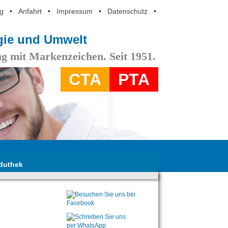
g
•
Anfahrt
•
Impressum
•
Datenschutz
•
ogie und Umwelt
g mit Markenzeichen. Seit 1951.
CTA
PTA
duthek