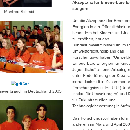
Akzeptanz für Erneuerbare E
steigern
Manfred Schmidt
Um die Akzeptanz der Erneuer
Energien in der Öffentlichkeit u
besonders bei Kindern und Jug
zu erhöhen, hat das
Bundesumweltministerium im 
Umweltforschungsplans das
Forschungsvorhaben "Umweltb
Erneuerbare Energien für Kind
Jugendliche" an eine Arbeitsge
unter Federführung der Kreati
iserundschmidt in Zusammenarb
Forschungsinstituten UfU (Un
ieverbrauch in Deutschland 2003
Institut für Umweltfragen) und IZ
für Zukunftsstudien und
Technologiebewertung) in Auft
Das Forschungsvorhaben führt
anderem im März und April 20