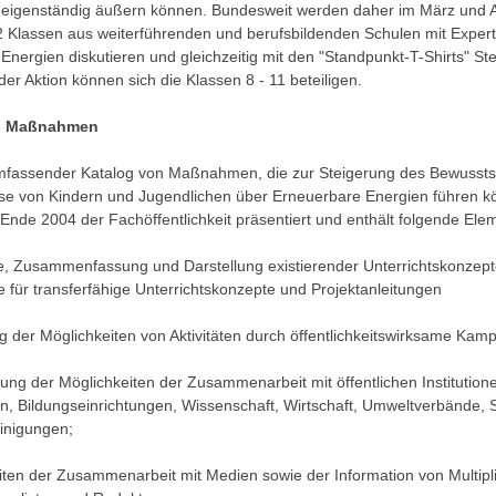
 eigenständig äußern können. Bundesweit werden daher im März und A
 Klassen aus weiterführenden und berufsbildenden Schulen mit Exper
Energien diskutieren und gleichzeitig mit den "Standpunkt-T-Shirts" Ste
er Aktion können sich die Klassen 8 - 11 beteiligen.
n Maßnahmen
 umfassender Katalog von Maßnahmen, die zur Steigerung des Bewusst
se von Kindern und Jugendlichen über Erneuerbare Energien führen k
 Ende 2004 der Fachöffentlichkeit präsentiert und enthält folgende Ele
, Zusammenfassung und Darstellung existierender Unterrichtskonzept
 für transferfähige Unterrichtskonzepte und Projektanleitungen
g der Möglichkeiten von Aktivitäten durch öffentlichkeitswirksame Ka
erung der Möglichkeiten der Zusammenarbeit mit öffentlichen Institution
 Bildungseinrichtungen, Wissenschaft, Wirtschaft, Umweltverbände, 
einigungen;
iten der Zusammenarbeit mit Medien sowie der Information von Multipl