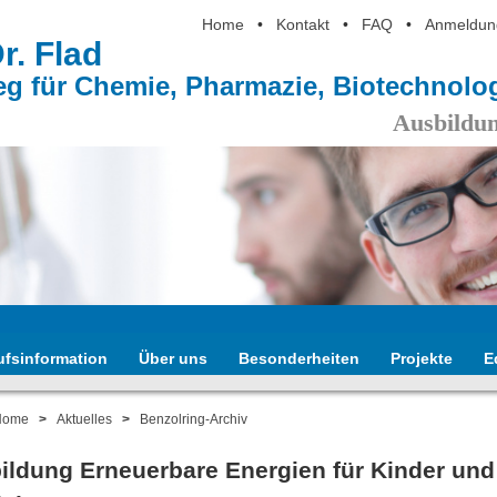
Home
•
Kontakt
•
FAQ
•
Anmeldun
Dr. Flad
eg für Chemie, Pharmazie, Biotechnol
Ausbildun
ufsinformation
Über uns
Besonderheiten
Projekte
E
Home
>
Aktuelles
>
Benzolring-Archiv
ildung Erneuerbare Energien für Kinder und