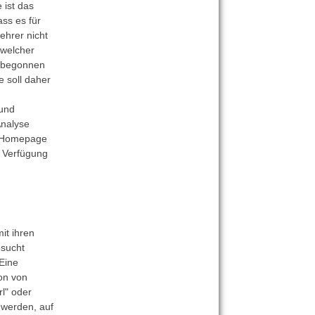
 ist das
ss es für
ehrer nicht
 welcher
t begonnen
 soll daher
 und
Analyse
r Homepage
 Verfügung
it ihren
sucht
Eine
on von
l" oder
 werden, auf