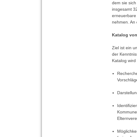
dem sie sich
insgesamt 32
erneuerbare 
nehmen. An d
Katalog vo
Ziel ist ein
der Kenntnis
Katalog wird
Recherche
Vorschläge
Darstellun
Identifizi
Kommunen,
Elternver
Möglichke