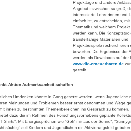
Projekttage und andere Anlässe
Angebot inzwischen so groß, da
interessierte Lehrerinnen und L
einfach ist, zu entscheiden, mit
Thematik und welchem Projek
werden kann. Die Konzeptstudie
transferfähige Materialien und
Projektbeispiele recherchieren
bewerten. Die Ergebnisse der 
werden als Downloads auf de
www.die-erneuerbaren.de
zur
gestellt.
nkt-Aktion Aufmerksamkeit schaffen
zliches Umdenken könnte in Gang gesetzt werden, wenn Jugendliche m
hren Meinungen und Problemen besser ernst genommen und Wege ge
mit ihnen zu bestimmten Themenbereichen ins Gespräch zu kommen. 
bietet dazu die im Rahmen des Forschungsvorhabens geplante Kollekti
T-Shirts". Mit Energiesprüchen wie "Geh' mir aus der Sonne", "Sunnygir
ht süchtig" soll Kindern und Jugendlichen ein Aktivierungsfeld geboten