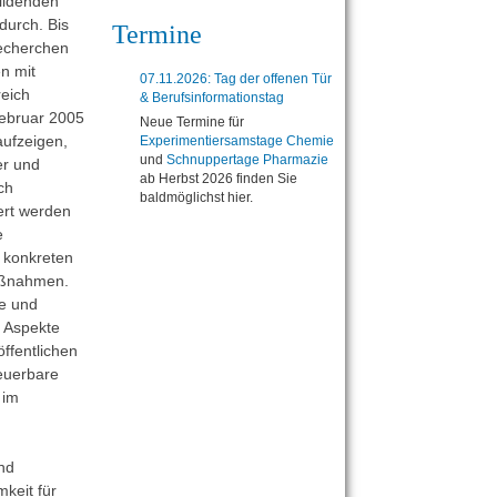
ildenden
durch. Bis
Termine
echerchen
n mit
07.11.2026: Tag der offenen Tür
eich
& Berufsinformationstag
Februar 2005
Neue Termine für
ufzeigen,
Experimentiersamstage Chemie
und
Schnuppertage Pharmazie
er und
ab Herbst 2026 finden Sie
ch
baldmöglichst hier.
ert werden
e
 konkreten
aßnahmen.
e und
 Aspekte
ffentlichen
euerbare
 im
nd
keit für