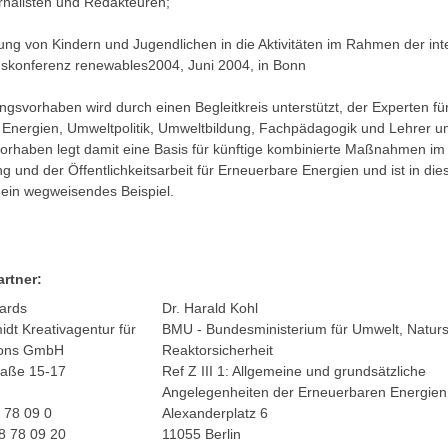
urnalisten und Redakteuren;
ung von Kindern und Jugendlichen in die Aktivitäten im Rahmen der int
skonferenz renewables2004, Juni 2004, in Bonn
gsvorhaben wird durch einen Begleitkreis unterstützt, der Experten fü
Energien, Umweltpolitik, Umweltbildung, Fachpädagogik und Lehrer u
rhaben legt damit eine Basis für künftige kombinierte Maßnahmen im
g und der Öffentlichkeitsarbeit für Erneuerbare Energien und ist in die
ein wegweisendes Beispiel.
rtner:
ards
Dr. Harald Kohl
dt Kreativagentur für
BMU - Bundesministerium für Umwelt, Natur
tions GmbH
Reaktorsicherheit
raße 15-17
Ref Z III 1: Allgemeine und grundsätzliche
n
Angelegenheiten der Erneuerbaren Energien
 78 09 0
Alexanderplatz 6
8 78 09 20
11055 Berlin