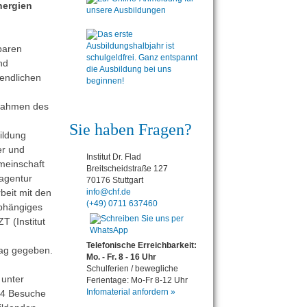
nergien
baren
nd
endlichen
Rahmen des
Sie haben Fragen?
ildung
er und
Institut Dr. Flad
meinschaft
Breitscheidstraße 127
vagentur
70176 Stuttgart
eit mit den
info@chf.de
(+49) 0711 637460
abhängiges
T (Institut
Telefonische Erreichbarkeit:
rag gegeben.
Mo. - Fr. 8 - 16 Uhr
Schulferien / bewegliche
 unter
Ferientage: Mo-Fr 8-12 Uhr
Infomaterial anfordern »
04 Besuche