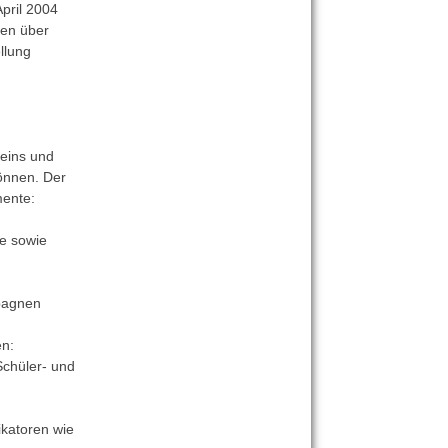
pril 2004
ten über
llung
seins und
önnen. Der
mente:
e sowie
mpagnen
en:
Schüler- und
ikatoren wie