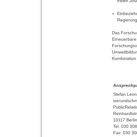
freien Jo
Einbezieh
Regierung
Das Forschun
Erneuerbare 
Forschungsvo
Umweltbildun
Kombination 
Ansprechpa
Stefan Leon
iserundschmi
PublicRela
Reinhardtst
10117 Berli
Tel. 030 308
Fax: 030 30