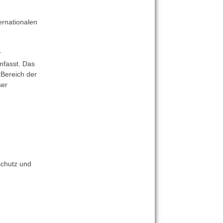
ernationalen
r
mfasst. Das
 Bereich der
ser
schutz und