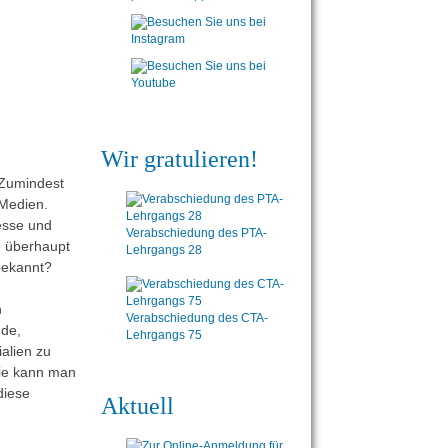
Wir gratulieren!
 Zumindest
 Medien.
zesse und
Verabschiedung des PTA-
e überhaupt
Lehrgangs 28
bekannt?
n
Verabschiedung des CTA-
nde,
Lehrgangs 75
ialien zu
ie kann man
diese
Aktuell