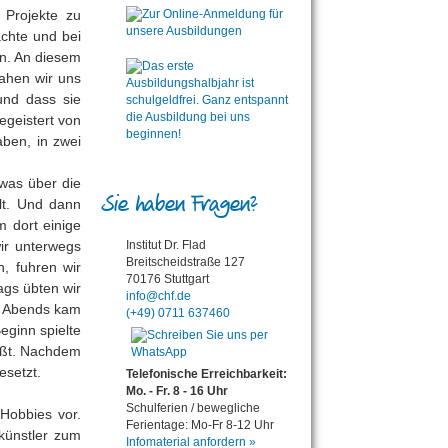
 Projekte zu
achte und bei
en. An diesem
ahen wir uns
und dass sie
egeistert von
ben, in zwei
was über die
Sie haben Fragen?
lt. Und dann
m dort einige
ir unterwegs
Institut Dr. Flad
Breitscheidstraße 127
, fuhren wir
70176 Stuttgart
gs übten wir
info@chf.de
n. Abends kam
(+49) 0711 637460
ginn spielte
üßt. Nachdem
esetzt.
Telefonische Erreichbarkeit:
Mo. - Fr. 8 - 16 Uhr
Schulferien / bewegliche
 Hobbies vor.
Ferientage: Mo-Fr 8-12 Uhr
künstler zum
Infomaterial anfordern »