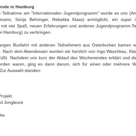
ende in Hamburg
 Teilnahme am "Internationalen Jugendprogramm" wurde es uns (Ann
rmann, Sonja Behringer, Rebekka Klaas) ermöglicht, ein super i
mit viel Spaß, neuen Erfahrungen und anderen Jugendprogramm-Te
ei Hamburg) zu verbringen.
angen Busfahrt mit anderen Teilnehmern aus Osterburken kamen w
. Nach dem Abendessen wurden wir herzlich von Ingo Waschkau, Kla
üßt. Nachdem uns kurz der Ablauf des Wochenendes erklärt und d
worden waren, ging es dann darum, sich für einen oder mehrere 
 Zur Auswahl standen:
rojekt
d Jongleure
ike