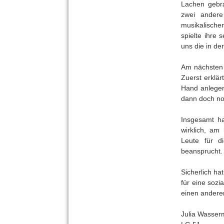
Lachen gebra
zwei andere
musikalische
spielte ihre
uns die in de
Am nächsten 
Zuerst erklä
Hand anlegen
dann doch no
Insgesamt h
wirklich, am
Leute für d
beansprucht.
Sicherlich ha
für eine soz
einen andere
Julia Wasser