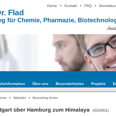
Home
•
Kontakt
•
FAQ
•
Anmeldun
Dr. Flad
eg für Chemie, Pharmazie, Biotechnol
Ausb
ufsinformation
Über uns
Besonderheiten
Projekte
E
Home
>
Aktuelles
>
Benzolring-Archiv
ttgart über Hamburg zum Himalaya
(03/2001)