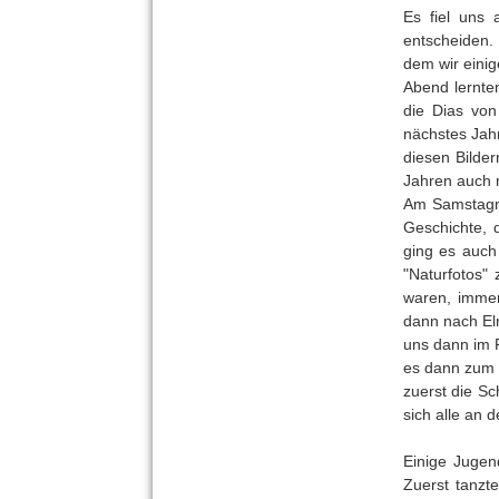
Es fiel uns 
entscheiden. 
dem wir einig
Abend lernte
die Dias von
nächstes Jahr
diesen Bilde
Jahren auch m
Am Samstagmo
Geschichte, 
ging es auch
"Naturfotos"
waren, immer
dann nach El
uns dann im P
es dann zum 
zuerst die S
sich alle an 
Einige Jugen
Zuerst tanzt