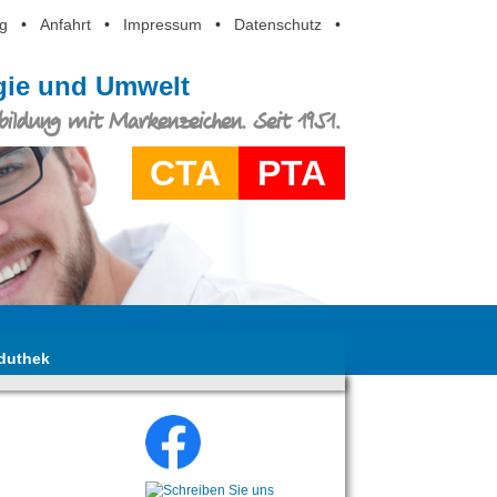
g
•
Anfahrt
•
Impressum
•
Datenschutz
•
ogie und Umwelt
ildung mit Markenzeichen. Seit 1951.
CTA
PTA
duthek