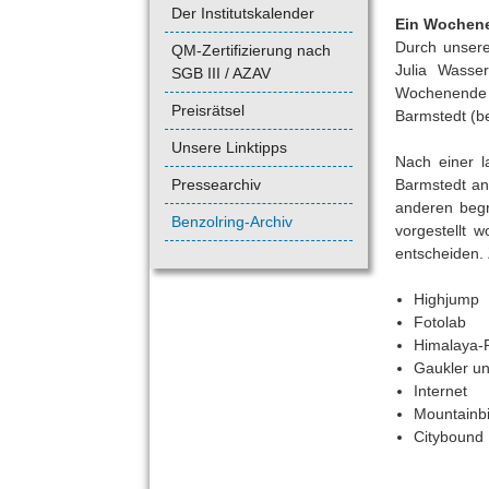
Der Institutskalender
Ein Wochen
Durch unsere
QM-Zertifizierung nach
Julia Wasse
SGB III / AZAV
Wochenende 
Preisrätsel
Barmstedt (b
Unsere Linktipps
Nach einer l
Pressearchiv
Barmstedt an
anderen begr
Benzolring-Archiv
vorgestellt 
entscheiden.
Highjump
Fotolab
Himalaya-P
Gaukler un
Internet
Mountainb
Citybound