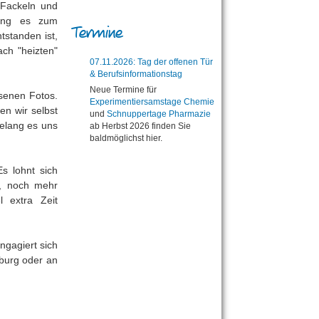
 Fackeln und
ging es zum
Termine
tstanden ist,
ach "heizten"
07.11.2026: Tag der offenen Tür
& Berufsinformationstag
Neue Termine für
senen Fotos.
Experimentiersamstage Chemie
en wir selbst
und
Schnuppertage Pharmazie
elang es uns
ab Herbst 2026 finden Sie
baldmöglichst hier.
s lohnt sich
n, noch mehr
l extra Zeit
engagiert sich
burg oder an