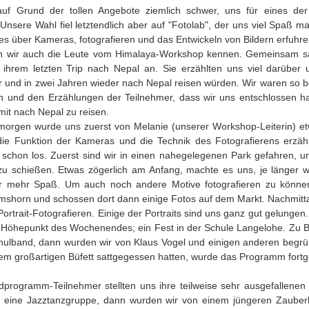
auf Grund der tollen Angebote ziemlich schwer, uns für eines der
Unsere Wahl fiel letztendlich aber auf "Fotolab", der uns viel Spaß m
es über Kameras, fotografieren und das Entwickeln von Bildern erfuhr
n wir auch die Leute vom Himalaya-Workshop kennen. Gemeinsam s
 ihrem letzten Trip nach Nepal an. Sie erzählten uns viel darüber 
 und in zwei Jahren wieder nach Nepal reisen würden. Wir waren so b
rn und den Erzählungen der Teilnehmer, dass wir uns entschlossen ha
it nach Nepal zu reisen.
rgen wurde uns zuerst von Melanie (unserer Workshop-Leiterin) et
die Funktion der Kameras und die Technik des Fotografierens erzäh
 schon los. Zuerst sind wir in einen nahegelegenen Park gefahren, u
 zu schießen. Etwas zögerlich am Anfang, machte es uns, je länger w
 mehr Spaß. Um auch noch andere Motive fotografieren zu können
mshorn und schossen dort dann einige Fotos auf dem Markt. Nachmitta
ortrait-Fotografieren. Einige der Portraits sind uns ganz gut gelunge
Höhepunkt des Wochenendes; ein Fest in der Schule Langelohe. Zu Be
chulband, dann wurden wir von Klaus Vogel und einigen anderen begr
dem großartigen Büfett sattgegessen hatten, wurde das Programm fortg
dprogramm-Teilnehmer stellten uns ihre teilweise sehr ausgefallenen
e eine Jazztanzgruppe, dann wurden wir von einem jüngeren Zauber