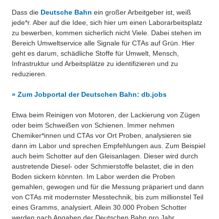
Besonderheiten
Dass die
Deutsche Bahn
ein großer Arbeitgeber ist, weiß
Preisrätsel
jede*r. Aber auf die Idee, sich hier um einen Laborarbeitsplatz
Projekte
zu bewerben, kommen sicherlich nicht Viele. Dabei stehen im
Unsere Linktipps
Bereich Umweltservice alle Signale für CTAs auf Grün. Hier
Eduthek
geht es darum, schädliche Stoffe für Umwelt, Mensch,
Pressearchiv
Infrastruktur und Arbeitsplätze zu identifizieren und zu
reduzieren.
Benzolring-Archiv
» Zum Jobportal der Deutschen Bahn: db.jobs
Etwa beim Reinigen von Motoren, der Lackierung von Zügen
oder beim Schweißen von Schienen. Immer nehmen
Chemiker*innen und CTAs vor Ort Proben, analysieren sie
dann im Labor und sprechen Empfehlungen aus. Zum Beispiel
auch beim Schotter auf den Gleisanlagen. Dieser wird durch
austretende Diesel- oder Schmierstoffe belastet, die in den
Boden sickern könnten. Im Labor werden die Proben
gemahlen, gewogen und für die Messung präpariert und dann
von CTAs mit modernster Messtechnik, bis zum millionstel Teil
eines Gramms, analysiert. Allein 30.000 Proben Schotter
werden nach Angaben der Deutschen Bahn pro Jahr