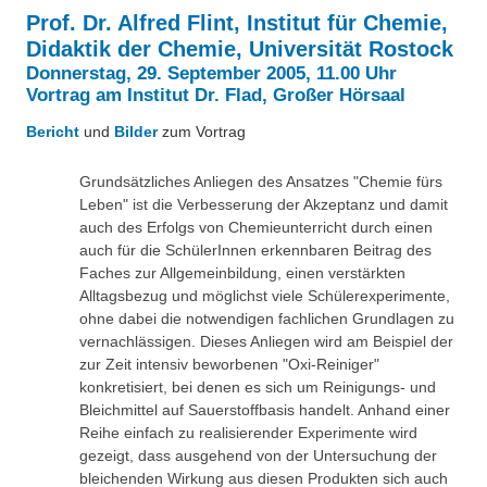
Besonderheiten
Prof. Dr. Alfred Flint, Institut für Chemie,
Preisrätsel
Didaktik der Chemie, Universität Rostock
Projekte
Donnerstag, 29. September 2005, 11.00 Uhr
Unsere Linktipps
Vortrag am Institut Dr. Flad, Großer Hörsaal
Eduthek
Pressearchiv
Bericht
und
Bilder
zum Vortrag
Benzolring-Archiv
Grundsätzliches Anliegen des Ansatzes "Chemie fürs
Leben" ist die Verbesserung der Akzeptanz und damit
auch des Erfolgs von Chemieunterricht durch einen
auch für die SchülerInnen erkennbaren Beitrag des
Faches zur Allgemeinbildung, einen verstärkten
Alltagsbezug und möglichst viele Schülerexperimente,
ohne dabei die notwendigen fachlichen Grundlagen zu
vernachlässigen. Dieses Anliegen wird am Beispiel der
zur Zeit intensiv beworbenen "Oxi-Reiniger"
konkretisiert, bei denen es sich um Reinigungs- und
Bleichmittel auf Sauerstoffbasis handelt. Anhand einer
Reihe einfach zu realisierender Experimente wird
gezeigt, dass ausgehend von der Untersuchung der
bleichenden Wirkung aus diesen Produkten sich auch