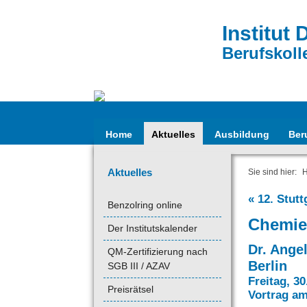
Institut 
Berufskoll
Home
Aktuelles
Ausbildung
Ber
Aktuelles
Sie sind hier:
« 12. Stut
Benzolring online
Chemie
Der Institutskalender
Dr. Ange
QM-Zertifizierung nach
Berlin
SGB III / AZAV
Freitag, 3
Preisrätsel
Vortrag am