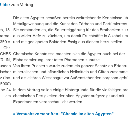
Bilder
zum Vortrag
Die alten Ägypter besaßen bereits weitreichende Kenntnisse üb
Metallgewinnung und die Kunst des Färbens und Parfümierens
h, 18.
Sie verstanden es, die Sauerteiggärung für das Brotbacken zu 
marna-
aus wilder Hefe zu züchten, um damit Fruchtsäfte in Alkohol 
1350 v.
und mit geeigneten Bakterien Essig aus diesem herzustellen.
Chr.
SCHES
Chemische Kenntnisse machten sich die Ägypter auch bei der
RLIN,
Einbalsamierung ihrer toten Pharaonen zunutze.
Museen
Von ihren Priestern wurde zudem ein ganzer Schatz an Erfahru
ischer
mineralischen und pflanzlichen Heilmitteln und Giften zusamm
z (Inv.
und als elitäres Wissensgut vor Außenstehenden sorgsam gehü
15000)
öhe 24
In dem Vortrag sollen einige Hintergründe für die vielfältigen pr
cm
chemischen Fertigkeiten der alten Ägypter aufgezeigt und mit
Experimenten veranschaulicht werden.
» Versuchsvorschriften: "Chemie im alten Ägypten"