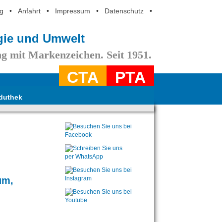
g
•
Anfahrt
•
Impressum
•
Datenschutz
•
ogie und Umwelt
g mit Markenzeichen. Seit 1951.
CTA
PTA
duthek
um,