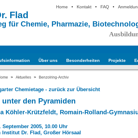
Home
•
Kontakt
•
FAQ
•
Anmeldun
Dr. Flad
eg für Chemie, Pharmazie, Biotechnol
Ausbildun
ufsinformation
Über uns
Besonderheiten
Projekte
E
Home
>
Aktuelles
>
Benzolring-Archiv
tgarter Chemietage - zurück zur Übersicht
 unter den Pyramiden
la Köhler-Krützfeldt, Romain-Rolland-Gymnasi
0. September 2005, 10.00 Uhr
 Institut Dr. Flad, Großer Hörsaal