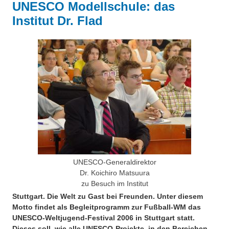
UNESCO Modellschule: das
Besonderheiten
Institut Dr. Flad
Preisrätsel
Projekte
Unsere Linktipps
Eduthek
Pressearchiv
Benzolring-Archiv
UNESCO-Generaldirektor
Dr. Koichiro Matsuura
zu Besuch im Institut
Stuttgart. Die Welt zu Gast bei Freunden. Unter diesem
Motto findet als Begleitprogramm zur Fußball-WM das
UNESCO-Weltjugend-Festival 2006 in Stuttgart statt.
Dieses soll, wie alle UNESCO-Projekte, in den Bereichen