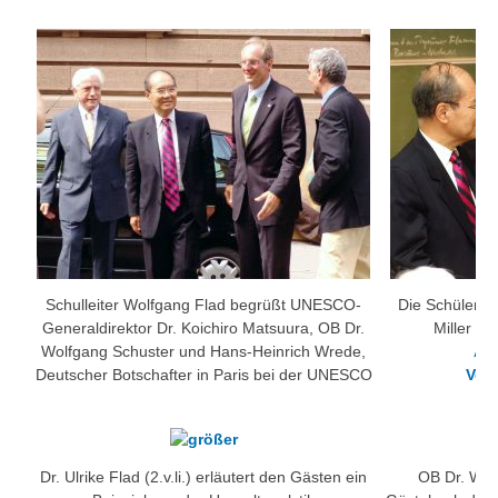
Schulleiter Wolfgang Flad begrüßt UNESCO-
Die Schüleri
Generaldirektor Dr. Koichiro Matsuura, OB Dr.
Miller üb
Wolfgang Schuster und Hans-Heinrich Wrede,
Arb
Deutscher Botschafter in Paris bei der UNESCO
Verp
Dr. Ulrike Flad (2.v.li.) erläutert den Gästen ein
OB Dr. Wolf