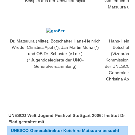
Beispiel aus der Umweltanalytik
Gästebuch des I
Matsuura und
Dr. Matsuura (Mitte), Botschafter Hans-Heinrich
Hans-Heinri
Wrede, Christina Apel (*), Jan Martin Munz (*)
Botschafter
und OB Dr. Schuster (v.l.n.r.)
(Vizepräsid
(* Jugenddelegierte der UNO-
Kommission), U
Generalversammlung)
der UNESCO), D
Generaldirekt
Christina Apel,
UNESCO Welt-Jugend-Festival Stuttgart 2006: Institut Dr.
Flad gestaltet mit
UNESCO-Generaldirektor Koichiro Matsuura besucht