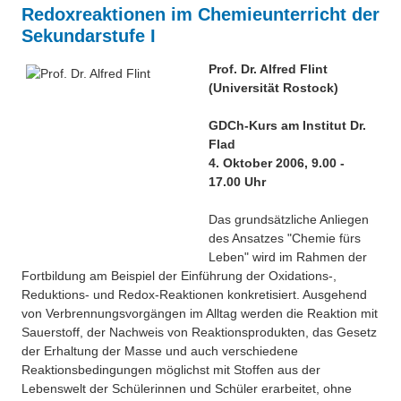
Besonderheiten
Redoxreaktionen im Chemieunterricht der
Preisrätsel
Sekundarstufe I
Projekte
Prof. Dr. Alfred Flint
Unsere Linktipps
Eduthek
(Universität Rostock)
Pressearchiv
GDCh-Kurs am Institut Dr.
Flad
Benzolring-Archiv
4. Oktober 2006, 9.00 -
17.00 Uhr
Das grundsätzliche Anliegen
des Ansatzes "Chemie fürs
Leben" wird im Rahmen der
Fortbildung am Beispiel der Einführung der Oxidations-,
Reduktions- und Redox-Reaktionen konkretisiert. Ausgehend
von Verbrennungsvorgängen im Alltag werden die Reaktion mit
Sauerstoff, der Nachweis von Reaktionsprodukten, das Gesetz
der Erhaltung der Masse und auch verschiedene
Reaktionsbedingungen möglichst mit Stoffen aus der
Lebenswelt der Schülerinnen und Schüler erarbeitet, ohne