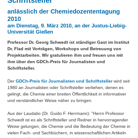
Schriftsteller
Über uns
anlässlich der Chemiedozententagung
QM-Zertifizierung nach SGB III / AZAV
Besonderheiten
2010
Preisrätsel
am Dienstag, 9. März 2010, an der Justus-Liebig-
Projekte
Universität Gießen
Unsere Linktipps
Professor Dr. Georg Schwedt ist ständiger Gast im Institut
Eduthek
Dr. Flad mit Vorträgen, Workshops und Betreuung von
Pressearchiv
Projektarbeiten. Wir gratulieren ihm und freuen uns mit
ihm über den GDCh-Preis für Journalisten und
Benzolring-Archiv
Schriftsteller.
Der
GDCh-Preis für Journalisten und Schriftsteller
wird seit
1980 an Journalisten oder Schriftsteller verliehen, denen es
gelingt, die Chemie einer breiten Öffentlichkeit in informativer
und verständlicher Weise näher zu bringen.
Aus der Laudatio (Dr. Guido F. Herrmann): "Herrn Professor
Schwedt ist es als Schriftsteller und Redner in hervorragender
Weise gelungen, die Chemie und die Bedeutung der Chemie in
vielen Fach- und Sachbüchern, in wissenschaftlichen Artikeln