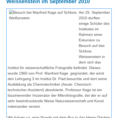
Weissenstein im September 2010
Über uns
QM-Zertifizierung nach SGB III / AZAV
Am 25. September
Besonderheiten
2010 durften
Preisrätsel
einige Schüler des
Projekte
Institutes im
Unsere Linktipps
Rahmen einer
Eduthek
Exkursion zu
Pressearchiv
Besuch auf das
Schloss
Benzolring-Archiv
Weissenstein in
dem sich das
Institut für wissenschaftliche Fotografie befindet. Dieses
wurde 1960 von Prof. Manfred Kage gegründet, der einst
den Lehrgang 3 im Institut Dr. Flad besuchte und dort seine
Ausbildung als Chemotechniker (
heute: Chemisch-
technischer Assistent
) absolvierte. Professor Kage ist ein
faszinierender Inszenator der Mikrofotografie, bei der er auf
sehr beeindruckende Weise Naturwissenschaft und Kunst
miteinander vereint.
Wir fuhren ca. eine Stunde mit dem Bus in das kleine Örtchen