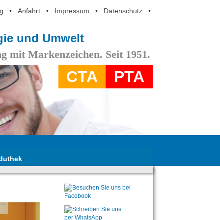
g
•
Anfahrt
•
Impressum
•
Datenschutz
•
ogie und Umwelt
g mit Markenzeichen. Seit 1951.
CTA
PTA
duthek