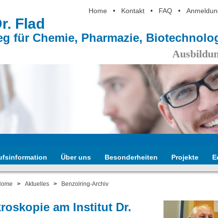
Home
•
Kontakt
•
FAQ
•
Anmeldun
Dr. Flad
eg für Chemie, Pharmazie, Biotechnol
Ausbildun
ufsinformation
Über uns
Besonderheiten
Projekte
E
Home
>
Aktuelles
>
Benzolring-Archiv
roskopie am Institut Dr.