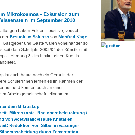
im Mikrokosmos - Exkursion zum
eissenstein im September 2010
taltungen haben Folgen - positive, versteht
h der
Besuch im Schloss
von
Manfred Kage
3. Gastgeber und Gäste waren voneinander so
s seit dem Schuljahr 2003/04 der Künstler mit
p - Lehrgang 3 - im Institut einen Kurs in
anbietet.
p ist auch heute noch ein Gerät in der
sere SchülerInnen lernen es im Rahmen der
kennen und können auch an einer
en Arbeitsgemeinschaft teilnehmen.
nter dem Mikroskop
beit: Mikroskopie: Rheinbergbeleuchtung /
ng von Acetylsalicylsäure Kristallen
beit: Reduktion von Silber in wässriger
Silberabscheidung durch Zementation