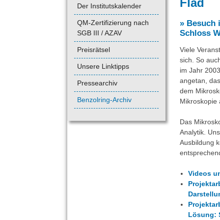
Flad
Der Institutskalender
QM-Zertifizierung nach
» Besuch 
Schloss W
SGB III / AZAV
Preisrätsel
Viele Verans
sich. So auc
Unsere Linktipps
im Jahr 200
angetan, das
Pressearchiv
dem Mikrosko
Benzolring-Archiv
Mikroskopie 
Das Mikrosko
Analytik. Un
Ausbildung 
entsprechend
Videos u
Projektar
Darstellu
Projektar
Lösung: 