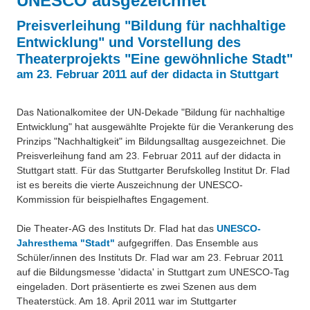
UNESCO ausgezeichnet
Über uns
Preisverleihung "Bildung für nachhaltige
QM-Zertifizierung nach SGB III / AZAV
Besonderheiten
Entwicklung" und Vorstellung des
Preisrätsel
Theaterprojekts "Eine gewöhnliche Stadt"
Projekte
am 23. Februar 2011 auf der didacta in Stuttgart
Unsere Linktipps
Eduthek
Pressearchiv
Das Nationalkomitee der UN-Dekade "Bildung für nachhaltige
Entwicklung" hat ausgewählte Projekte für die Verankerung des
Benzolring-Archiv
Prinzips "Nachhaltigkeit" im Bildungsalltag ausgezeichnet. Die
Preisverleihung fand am 23. Februar 2011 auf der didacta in
Stuttgart statt. Für das Stuttgarter Berufskolleg Institut Dr. Flad
ist es bereits die vierte Auszeichnung der UNESCO-
Kommission für beispielhaftes Engagement.
Die Theater-AG des Instituts Dr. Flad hat das
UNESCO-
Jahresthema "Stadt"
aufgegriffen. Das Ensemble aus
Schüler/innen des Instituts Dr. Flad war am 23. Februar 2011
auf die Bildungsmesse 'didacta' in Stuttgart zum UNESCO-Tag
eingeladen. Dort präsentierte es zwei Szenen aus dem
Theaterstück. Am 18. April 2011 war im Stuttgarter