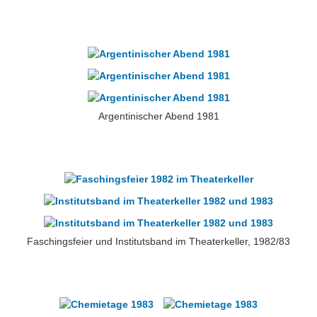
Über uns
QM-Zertifizierung nach SGB III / AZAV
Besonderheiten
Preisrätsel
Projekte
Unsere Linktipps
Eduthek
Pressearchiv
Argentinischer Abend 1981
Benzolring-Archiv
Faschingsfeier und Institutsband im Theaterkeller, 1982/83