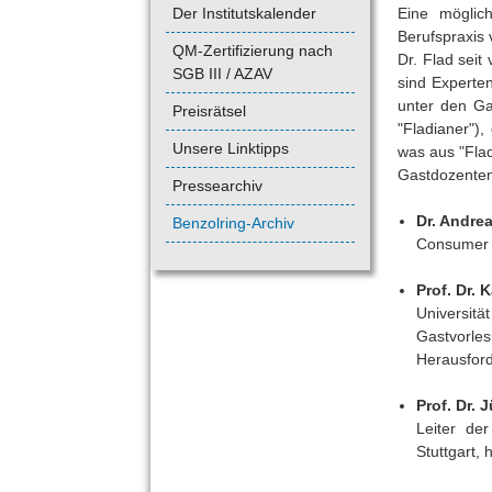
Der Institutskalender
Eine möglic
Berufspraxis 
QM-Zertifizierung nach
Dr. Flad seit
SGB III / AZAV
sind Experten
unter den Ga
Preisrätsel
"Fladianer"),
Unsere Linktipps
was aus "Fla
Gastdozenten 
Pressearchiv
Dr. Andre
Benzolring-Archiv
Consumer 
Prof. Dr. 
Universitä
Gastvorl
Herausford
Prof. Dr. 
Leiter de
Stuttgart,