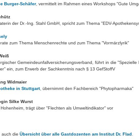
e Burger-Schäfer
, vermittelt im Rahmen eines Workshops "Gute Um
chütz
terin der Dr.-Ing. Stahl GmbH, spricht zum Thema "EDV-Apothekensy
sely
ferate zum Thema Menschenrechte und zum Thema "Vormärzlyrik"
 Weiß
gischer Gemeindeunfallversicherungsverband, führt in die "Speziell
er" ein, zum Erwerb der Sachkenntnis nach § 13 GefStoffV
ang Widmaier
otheke in Stuttgart
, übernimmt den Fachbereich "Phytopharmaka"
ogin Silke Wurst
t Hohenheim, trägt über "Flechten als Umweltindikator" vor
 auch die
Übersicht über alle Gastdozenten am Institut Dr. Flad
.