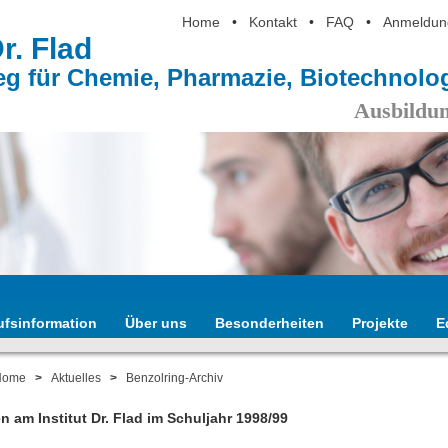
Home
•
Kontakt
•
FAQ
•
Anmeldun
Dr. Flad
eg für Chemie, Pharmazie, Biotechnol
Ausbildun
ufsinformation
Über uns
Besonderheiten
Projekte
E
Home
>
Aktuelles
>
Benzolring-Archiv
 am Institut Dr. Flad im Schuljahr 1998/99