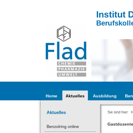
Institut 
Berufskoll
Home
Aktuelles
Ausbildung
Ber
Aktuelles
Sie sind hier:
Gastdozenten
Benzolring online