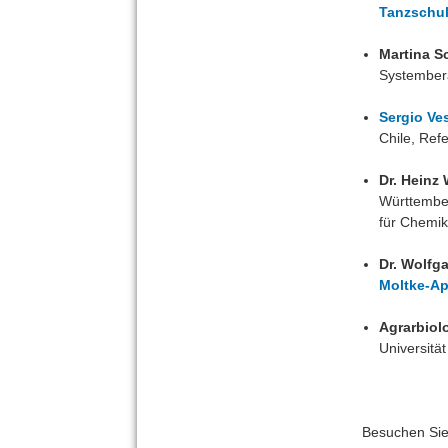
Tanzschul
Martina S
Systembera
Sergio Ve
Chile, Re
Dr. Heinz
Württember
für Chemik
Dr. Wolfg
Moltke-Ap
Agrarbiol
Universitä
Besuchen Sie