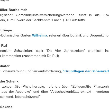
Müller-Barthelmeh
rgischer Gemeindeunfallversicherungsverband, führt in die "Tox
ein, zum Erwerb der Sachkenntnis nach § 13 GefStoffV
Nittinger
h-Botanischer Garten
Wilhelma
, referiert über Botanik und Drogenkund
r Ruf
mnasium Schweinfurt, stellt "Die Vier Jahreszeiten" chemisch in
h kommentiert (zusammen mit Dr. Full)
chäfer
ür Schauwerbung und Verkaufsförderung,
"Grundlagen der Schauwer
nder Schenk
ür zeitgemäße Phytotherapie, referiert über "Zeitgemäße Pflanzenh
 aus der Apotheke" und über "Artischockenblätterextrakt - verdauu
nsenkend, leberschützend"
hückens