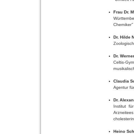
Frau Dr. 
Württembe
Chemiker" 
Dr. Hilde 
Zoologisc
Dr. Werne
Celtis-Gy
musikalisc
Claudia S
Agentur f
Dr. Alexa
Institut f
Arzneitees
cholesteri
Heino Sc