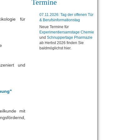
Termine
07.11.2026: Tag der offenen Tür
ikologie für
& Berufsinformationstag
Neue Termine für
Experimentiersamstage Chemie
und
Schnuppertage Pharmazie
ab Herbst 2026 finden Sie
e
baldmöglichst hier.
szeniert und
bung"
eilkunde mit
ngsfördernd,