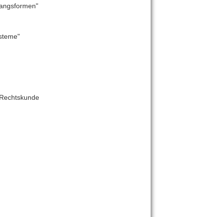
gangsformen"
steme"
e Rechtskunde