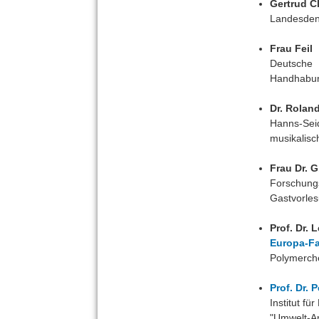
Gertrud C
Landesden
Frau Feil
Deutsche 
Handhabung
Dr. Roland
Hanns-Sei
musikalisc
Frau Dr. 
Forschungs
Gastvorles
Prof. Dr. 
Europa-F
Polymerch
Prof. Dr. 
Institut fü
"Umwelt-An