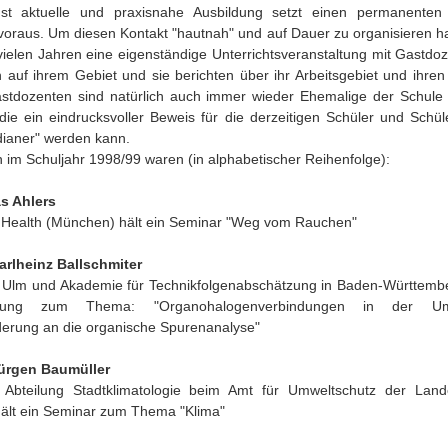
hst aktuelle und praxisnahe Ausbildung setzt einen permanenten
voraus. Um diesen Kontakt "hautnah" und auf Dauer zu organisieren hat
 vielen Jahren eine eigenständige Unterrichtsveranstaltung mit Gastdo
 auf ihrem Gebiet und sie berichten über ihr Arbeitsgebiet und ihren 
stdozenten sind natürlich auch immer wieder Ehemalige der Schule
 die ein eindrucksvoller Beweis für die derzeitigen Schüler und Schül
dianer" werden kann.
im Schuljahr 1998/99 waren (in alphabetischer Reihenfolge):
as Ahlers
Health (München) hält ein Seminar "Weg vom Rauchen"
Karlheinz Ballschmiter
t Ulm und Akademie für Technikfolgenabschätzung in Baden-Württembe
esung zum Thema: "Organohalogenverbindungen in der Um
erung an die organische Spurenanalyse"
Jürgen Baumüller
r Abteilung Stadtklimatologie beim Amt für Umweltschutz der Land
 hält ein Seminar zum Thema "Klima"