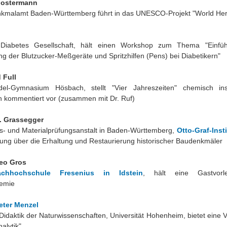
lostermann
kmalamt Baden-Württemberg führt in das UNESCO-Projekt "World Heri
Diabetes Gesellschaft, hält einen Workshop zum Thema "Einfüh
 der Blutzucker-Meßgeräte und Spritzhilfen (Pens) bei Diabetikern"
 Full
del-Gymnasium Hösbach, stellt "Vier Jahreszeiten" chemisch in
h kommentiert vor (zusammen mit Dr. Ruf)
G. Grassegger
- und Materialprüfungsanstalt in Baden-Württemberg,
Otto-Graf-Insti
ung über die Erhaltung und Restaurierung historischer Baudenkmäler
Leo Gros
achhochschule Fresenius in Idstein
, hält eine Gastvorl
emie
Peter Menzel
r Didaktik der Naturwissenschaften, Universität Hohenheim, bietet eine V
alytik"