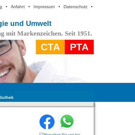
g
•
Anfahrt
•
Impressum
•
Datenschutz
•
ogie und Umwelt
g mit Markenzeichen. Seit 1951.
CTA
PTA
duthek