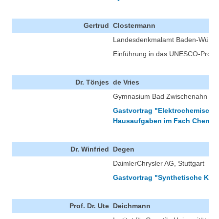
Gertrud
Clostermann
Landesdenkmalamt Baden-Württ
Einführung in das UNESCO-Projekt
Dr. Tönjes
de Vries
Gymnasium Bad Zwischenahn / Uni
Gastvortrag "Elektrochemische
Hausaufgaben im Fach Chemie
Dr. Winfried
Degen
DaimlerChrysler AG, Stuttgart
Gastvortrag "Synthetische Kraft
Prof. Dr. Ute
Deichmann