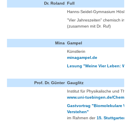
Dr. Roland
Full
Hanns-Seidel-Gymnasium Hösba
"Vier Jahreszeiten" chemisch insz
(zusammen mit Dr. Ruf)
Mina
Gampel
Künstlerin
minagampel.de
Lesung "Meine Vier Leben: Weiß
Prof. Dr. Günter
Gauglitz
Institut für Physikalische und The
www.uni-tuebingen.de/Chemie/C
Gastvortrag "Biomolekulare W
Verstehen"
im Rahmen der
15. Stuttgarter 