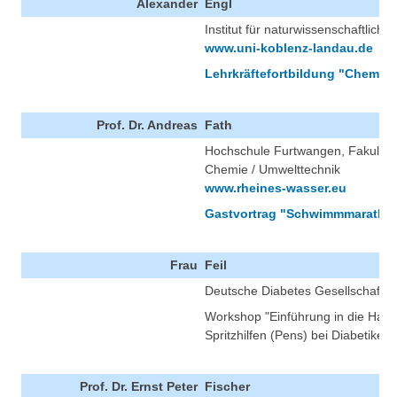
Alexander
Engl
Institut für naturwissenschaftliche
www.uni-koblenz-landau.de
Lehrkräftefortbildung "Chemie P
Prof. Dr. Andreas
Fath
Hochschule Furtwangen, Fakultät 
Chemie / Umwelttechnik
www.rheines-wasser.eu
Gastvortrag "Schwimmmarathon
Frau
Feil
Deutsche Diabetes Gesellschaft
Workshop "Einführung in die Han
Spritzhilfen (Pens) bei Diabetikern
Prof. Dr. Ernst Peter
Fischer