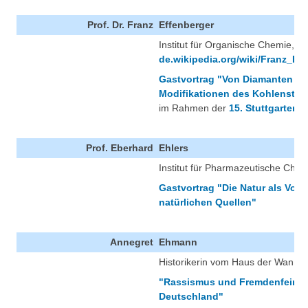
Prof. Dr. Franz
Effenberger
Institut für Organische Chemie, Uni
de.wikipedia.org/wiki/Franz_Ef
Gastvortrag "Von Diamanten zu
Modifikationen des Kohlenstof
im Rahmen der
15. Stuttgarter 
Prof. Eberhard
Ehlers
Institut für Pharmazeutische Chem
Gastvortrag "Die Natur als Vorbi
natürlichen Quellen"
Annegret
Ehmann
Historikerin vom Haus der Wanns
"Rassismus und Fremdenfeindli
Deutschland"