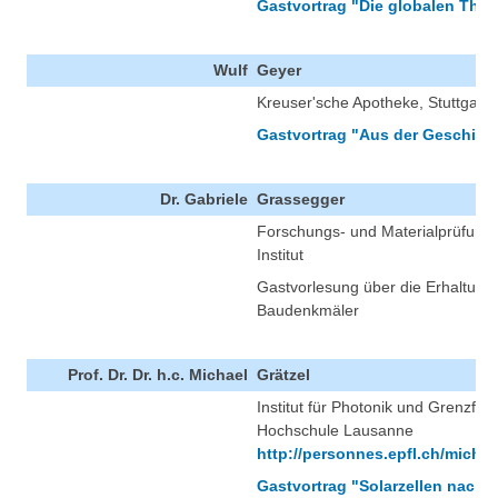
Gastvortrag "Die globalen Them
Wulf
Geyer
Kreuser'sche Apotheke, Stuttgart
Gastvortrag "Aus der Geschicht
Dr. Gabriele
Grassegger
Forschungs- und Materialprüfungs
Institut
Gastvorlesung über die Erhaltung 
Baudenkmäler
Prof. Dr. Dr. h.c. Michael
Grätzel
Institut für Photonik und Grenzfl
Hochschule Lausanne
http://personnes.epfl.ch/michae
Gastvortrag "Solarzellen nach P