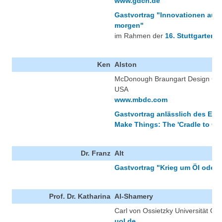
www.gdch.de
Gastvortrag "Innovationen aus 
morgen"
im Rahmen der
16. Stuttgarter 
Ken
Alston
McDonough Braungart Design Chemi
USA
www.mbdc.com
Gastvortrag anlässlich des Ea
Make Things: The 'Cradle to Cr
Dr. Franz
Alt
Gastvortrag "Krieg um Öl oder 
Prof. Dr. Katharina
Al-Shamery
Carl von Ossietzky Universität Ol
uol.de