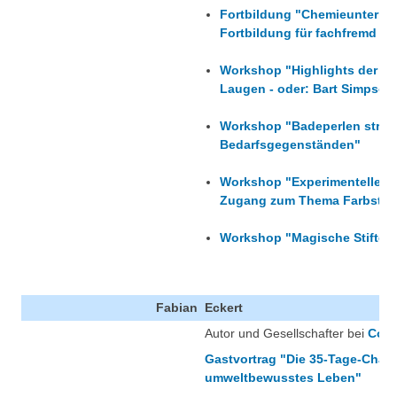
Fortbildung "Chemieunterric
Fortbildung für fachfremd un
Workshop "Highlights der ex
Laugen - oder: Bart Simpson 
Workshop "Badeperlen stress
Bedarfsgegenständen"
Workshop "Experimentelle Un
Zugang zum Thema Farbstoffe
Workshop "Magische Stifte -
Fabian
Eckert
Autor und Gesellschafter bei
Cons
Gastvortrag "Die 35-Tage-Chall
umweltbewusstes Leben"