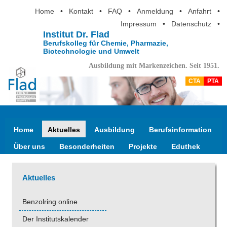
Home
•
Kontakt
•
FAQ
•
Anmeldung
•
Anfahrt
•
Impressum
•
Datenschutz
•
Institut Dr. Flad
Berufskolleg für Chemie, Pharmazie,
Biotechnologie und Umwelt
Ausbildung mit Markenzeichen. Seit 1951.
CTA
PTA
Home
Aktuelles
Ausbildung
Berufsinformation
Über uns
Besonderheiten
Projekte
Eduthek
Aktuelles
Benzolring online
Der Institutskalender