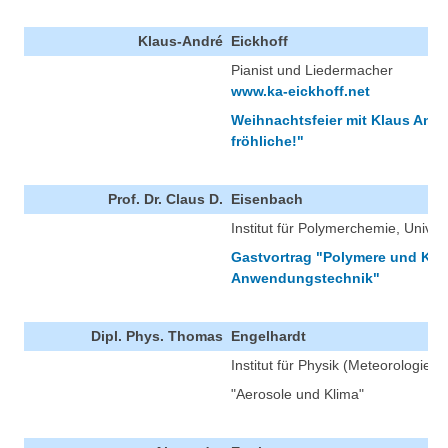
Klaus-André
Eickhoff
Pianist und Liedermacher
www.ka-eickhoff.net
Weihnachtsfeier mit Klaus Andr
fröhliche!"
Prof. Dr. Claus D.
Eisenbach
Institut für Polymerchemie, Univers
Gastvortrag "Polymere und Kuns
Anwendungstechnik"
Dipl. Phys. Thomas
Engelhardt
Institut für Physik (Meteorologie)
"Aerosole und Klima"