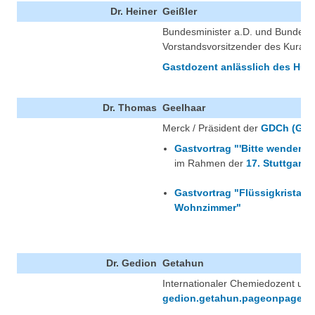
Dr. Heiner
Geißler
Bundesminister a.D. und Bundest
Vorstandsvorsitzender des Kurato
Gastdozent anlässlich des Hum
Dr. Thomas
Geelhaar
Merck / Präsident der
GDCh (Gese
Gastvortrag "'Bitte wenden! -
im Rahmen der
17. Stuttgarte
Gastvortrag "Flüssigkristalle
Wohnzimmer"
Dr. Gedion
Getahun
Internationaler Chemiedozent un
gedion.getahun.pageonpage.c