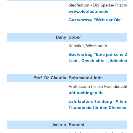
oleofactum - Bio Speise-Frischöle
www.oleofactum.de
Gastvortrag "Welt der Öle"
Dany
Bober
Künstler, Wiesbaden
Gastvortrag "Eine jüdische Zeit
Lied - Geschichte - jüdischer 
Prof. Dr. Claudia
Bohrmann-Linde
Professorin für die Fachdidaktik 
uni-tuebingen.de
Lehrkräftefortbildung "Alternat
Titandioxid für den Chemieunte
Valerio
Bonvini