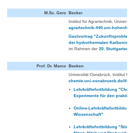
M.Sc. Gero
Becker
Institut für Agrartechnik, Univers
agrartechnik-440.uni-hohenhei
Gastvortrag "Zukunftsproblem 
der hydrothermalen Karbonisie
im Rahmen der
20. Stuttgarter 
Prof. Dr. Marco
Beeken
Universität Osnabrück, Institut fü
chemie.uni-osnabrueck.de/ifc.h
Lehrkräftefortbildung "Chemie
Experimente für den praktisc
Online-Lehrkräftefortbildun
Wissenschaft"
Lehrkräftefortbildung "Stick