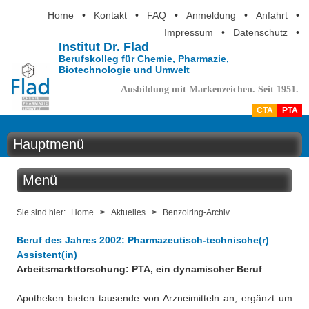
Home
•
Kontakt
•
FAQ
•
Anmeldung
•
Anfahrt
•
Impressum
•
Datenschutz
•
Institut Dr. Flad
Berufskolleg für Chemie, Pharmazie,
Biotechnologie und Umwelt
Ausbildung mit Markenzeichen. Seit 1951.
CTA
PTA
Hauptmenü
Home
Menü
Aktuelles
Aktuelles
Sie sind hier:
Home
>
Aktuelles
>
Benzolring-Archiv
Ausbildung
Beruf des Jahres 2002: Pharmazeutisch-technische(r)
Benzolring online
Assistent(in)
Berufsinformation
Arbeitsmarktforschung: PTA, ein dynamischer Beruf
Der Institutskalender
Über uns
Apotheken bieten tausende von Arzneimitteln an, ergänzt um
QM-Zertifizierung nach SGB III / AZAV