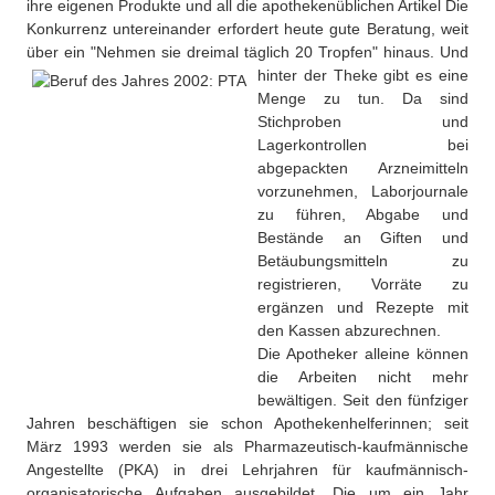
ihre eigenen Produkte und all die apothekenüblichen Artikel Die
Besonderheiten
Konkurrenz untereinander erfordert heute gute Beratung, weit
Preisrätsel
über ein "Nehmen sie dreimal täglich 20 Tropfen" hinaus.
Und
Projekte
hinter der Theke gibt es eine
Unsere Linktipps
Menge zu tun. Da sind
Eduthek
Stichproben und
Pressearchiv
Lagerkontrollen bei
abgepackten Arzneimitteln
Benzolring-Archiv
vorzunehmen, Laborjournale
zu führen, Abgabe und
Bestände an Giften und
Betäubungsmitteln zu
registrieren, Vorräte zu
ergänzen und Rezepte mit
den Kassen abzurechnen.
Die Apotheker alleine können
die Arbeiten nicht mehr
bewältigen. Seit den fünfziger
Jahren beschäftigen sie schon Apothekenhelferinnen; seit
März 1993 werden sie als Pharmazeutisch-kaufmännische
Angestellte (PKA) in drei Lehrjahren für kaufmännisch-
organisatorische Aufgaben ausgebildet. Die um ein Jahr