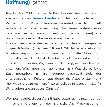
Hoffnung)
Über uns
(05/2000)
QM-Zertifizierung nach SGB III / AZAV
Besonderheiten
Am 12. Mai 2000 trat im Großen Hörsaal des Instituts zum
zweiten mal das
Team iThemba
auf. Das Team hatte sich im
Preisrätsel
Projekte
Vergleich zum Vorjahr teilweise geändert, der Auftritt ließ
jedoch nichts zu wünschen übrig. Das Team besteht dieses
Unsere Linktipps
Eduthek
Jahr aus sechs Tänzern(innen) und Sängern(innen) aus
Südafrika plus einer Übersetzerin aus Bremen.
Pressearchiv
Trotz schweißtreibender Temperaturen tanzten und sangen die
jungen Künstler (zwischen 18 und 24 Jahre alt) etwa 90
Benzolring-Archiv
Minuten lang dort, wo normalerweise ernsthafte Vorlesungen
abgehalten werden. Egal ob schwarz oder weiß oder farbig,
dass ihnen allen der Rhythmus im Blut liegt, war unschwer zu
erkennen. Was ihnen allen gemeinsam ist? Was die perfekte
Zusammenarbeit in ihrer Gruppe ausmacht trotz der
unterschiedlichen Kulturen aus denen die Akteure stammen?
Hier was sie dazu meinten: " we all believe in jesus christ....!" (
Wir glauben alle an Jesus Christus)
Wer jetzt glaubt, dieser Auftritt habe etwas gemeinsam gehabt
mit einem Kirchenchor, der irrt sich. Als Musikinstrument