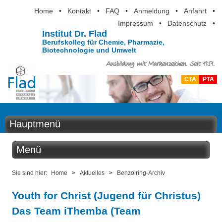
Home
•
Kontakt
•
FAQ
•
Anmeldung
•
Anfahrt
•
Impressum
•
Datenschutz
•
Institut Dr. Flad
Berufskolleg für Chemie, Pharmazie,
Biotechnologie und Umwelt
Ausbildung mit Markenzeichen. Seit 1951.
CTA
PTA
Hauptmenü
Home
Menü
Aktuelles
Aktuelles
Sie sind hier:
Home
>
Aktuelles
>
Benzolring-Archiv
Ausbildung
Youth for Christ (Jugend für Christus)
Benzolring online
Berufsinformation
Das Team iThemba (Team
Der Institutskalender