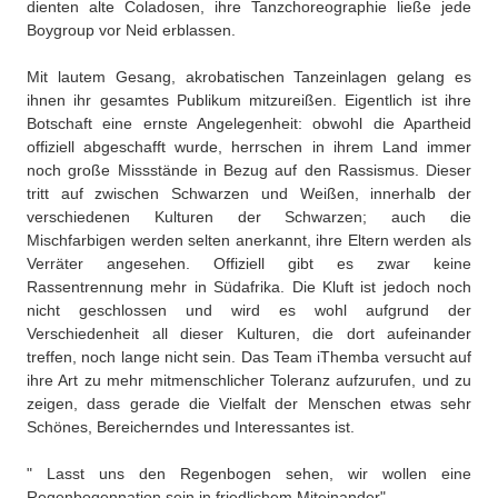
dienten alte Coladosen, ihre Tanzchoreographie ließe jede
Boygroup vor Neid erblassen.
Mit lautem Gesang, akrobatischen Tanzeinlagen gelang es
ihnen ihr gesamtes Publikum mitzureißen. Eigentlich ist ihre
Botschaft eine ernste Angelegenheit: obwohl die Apartheid
offiziell abgeschafft wurde, herrschen in ihrem Land immer
noch große Missstände in Bezug auf den Rassismus. Dieser
tritt auf zwischen Schwarzen und Weißen, innerhalb der
verschiedenen Kulturen der Schwarzen; auch die
Mischfarbigen werden selten anerkannt, ihre Eltern werden als
Verräter angesehen. Offiziell gibt es zwar keine
Rassentrennung mehr in Südafrika. Die Kluft ist jedoch noch
nicht geschlossen und wird es wohl aufgrund der
Verschiedenheit all dieser Kulturen, die dort aufeinander
treffen, noch lange nicht sein. Das Team iThemba versucht auf
ihre Art zu mehr mitmenschlicher Toleranz aufzurufen, und zu
zeigen, dass gerade die Vielfalt der Menschen etwas sehr
Schönes, Bereicherndes und Interessantes ist.
" Lasst uns den Regenbogen sehen, wir wollen eine
Regenbogennation sein in friedlichem Miteinander"