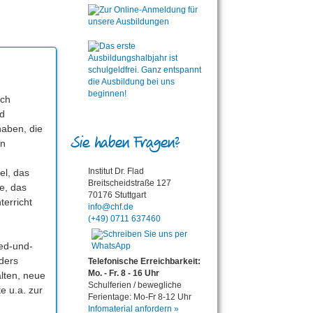
rch
d
haben, die
Sie haben Fragen?
en
Institut Dr. Flad
el, das
Breitscheidstraße 127
e, das
70176 Stuttgart
erricht
info@chf.de
(+49) 0711 637460
red-und-
ders
Telefonische Erreichbarkeit:
Mo. - Fr. 8 - 16 Uhr
lten, neue
Schulferien / bewegliche
e u.a. zur
Ferientage: Mo-Fr 8-12 Uhr
Infomaterial anfordern »