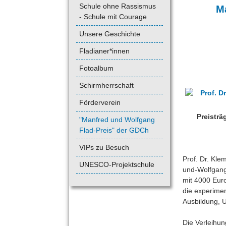
Schule ohne Rassismus
M
- Schule mit Courage
Unsere Geschichte
Fladianer*innen
Fotoalbum
Schirmherrschaft
Förderverein
Preisträ
"Manfred und Wolfgang
Flad-Preis" der GDCh
VIPs zu Besuch
Prof. Dr. Kl
UNESCO-Projektschule
und-Wolfgang-F
mit 4000 Euro
die experimen
Ausbildung, U
Die Verleihu