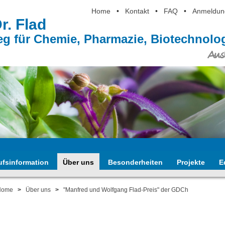
Home
•
Kontakt
•
FAQ
•
Anmeldun
Dr. Flad
eg für Chemie, Pharmazie, Biotechnol
Ausb
ufsinformation
Über uns
Besonderheiten
Projekte
E
Home
>
Über uns
>
"Manfred und Wolfgang Flad-Preis" der GDCh