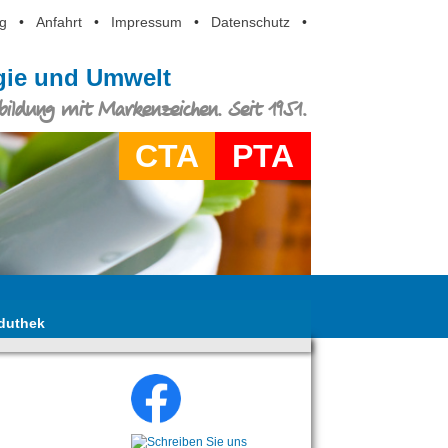
g
•
Anfahrt
•
Impressum
•
Datenschutz
•
ogie und Umwelt
ildung mit Markenzeichen. Seit 1951.
CTA
PTA
duthek