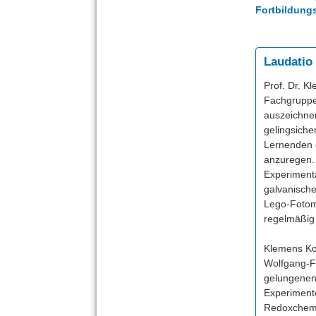
Fortbildung
Laudatio
Prof. Dr. K
Fachgruppe
auszeichnen
gelingsiche
Lernenden 
anzuregen. 
Experimenta
galvanische
Lego-Fotom
regelmäßig 
Klemens Koch
Wolfgang-Fl
gelungenen
Experimente
Redoxchemie