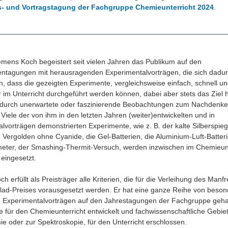
s- und Vortragstagung der Fachgruppe Chemieunterricht 2024
.
lemens Koch begeistert seit vielen Jahren das Publikum auf den
ntagungen mit herausragenden Experimentalvorträgen, die sich dadu
, dass die gezeigten Experimente, vergleichsweise einfach, schnell un
r im Unterricht durchgeführt werden können, dabei aber stets das Ziel 
durch unerwartete oder faszinierende Beobachtungen zum Nachdenk
Viele der von ihm in den letzten Jahren (weiter)entwickelten und in
lvorträgen demonstrierten Experimente, wie z. B. der kalte Silberspieg
 Vergolden ohne Cyanide, die Gel-Batterien, die Aluminium-Luft-Batteri
eter, der Smashing-Thermit-Versuch, werden inzwischen im Chemieunt
eingesetzt.
 erfüllt als Preisträger alle Kriterien, die für die Verleihung des Manf
ad-Preises vorausgesetzt werden. Er hat eine ganze Reihe von beson
 Experimentalvorträgen auf den Jahrestagungen der Fachgruppe geha
 für den Chemieunterricht entwickelt und fachwissenschaftliche Gebiet
 oder zur Spektroskopie, für den Unterricht erschlossen.