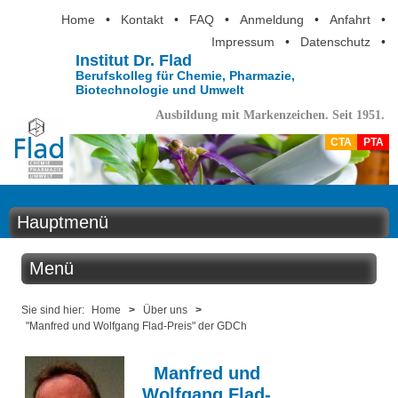
Home
•
Kontakt
•
FAQ
•
Anmeldung
•
Anfahrt
•
Impressum
•
Datenschutz
•
Institut Dr. Flad
Berufskolleg für Chemie, Pharmazie,
Biotechnologie und Umwelt
Ausbildung mit Markenzeichen. Seit 1951.
CTA
PTA
Hauptmenü
Home
Menü
Aktuelles
Über uns
Sie sind hier:
Home
>
Über uns
>
"Manfred und Wolfgang Flad-Preis" der GDCh
Ausbildung
Schulprofil
Berufsinformation
Manfred und
Wolfgang Flad-
Schule ohne Rassismus - Schule mit Courage