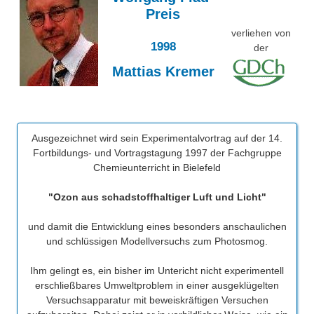
Über uns
Preis
Unsere Geschichte
verliehen von
Besonderheiten
1998
der
Fladianer*innen
Projekte
Mattias Kremer
Fotoalbum
Eduthek
Schirmherrschaft
Ausgezeichnet wird sein Experimentalvortrag auf der 14.
Förderverein
Fortbildungs- und Vortragstagung 1997 der Fachgruppe
Chemieunterricht in Bielefeld
"Manfred und Wolfgang Flad-Preis" der GDCh
"Ozon aus schadstoffhaltiger Luft und Licht"
VIPs zu Besuch
und damit die Entwicklung eines besonders anschaulichen
UNESCO-Projektschule
und schlüssigen Modellversuchs zum Photosmog.
Ihm gelingt es, ein bisher im Untericht nicht experimentell
erschließbares Umweltproblem in einer ausgeklügelten
Versuchsapparatur mit beweiskräftigen Versuchen