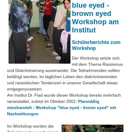
Über uns
blue eyed -
QM-Zertifizierung nach SGB III / AZAV
brown eyed
Besonderheiten
Workshop am
Preisrätsel
Projekte
Institut
Unsere Linktipps
Eduthek
Schülerberichte zum
Pressearchiv
Workshop
Der Workshop setzte sich
Benzolring-Archiv
mit dem Thema Rassismus
und Diskriminierung auseinander. Die Teilnehmenden sollten
befähigt werden, im täglichen Leben den diskriminierenden
und rassistischen Tendenzen in unserer Gesellschaft etwas
entgegenzusetzen.
Am Institut Dr. Flad wurde dieser Workshop bereits mehrfach
veranstaltet, zuletzt im Oktober 2002:
Planmäßig
misshandelt - Workshop "blue eyed - brown eyed" mit
Nachwirkungen
Im Workshop wurden die