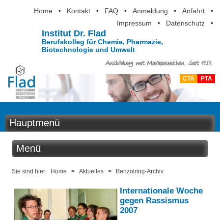
Home
•
Kontakt
•
FAQ
•
Anmeldung
•
Anfahrt
•
Impressum
•
Datenschutz
•
Institut Dr. Flad
Berufskolleg für Chemie, Pharmazie,
Biotechnologie und Umwelt
Ausbildung mit Markenzeichen. Seit 1951.
CTA
PTA
Hauptmenü
Home
Menü
Aktuelles
Aktuelles
Sie sind hier:
Home
>
Aktuelles
>
Benzolring-Archiv
Ausbildung
Internationale Woche
Benzolring online
gegen Rassismus
Berufsinformation
2007
Der Institutskalender