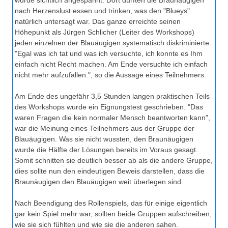
wurde sichtlich angespannt. Dort durften die Braunäugigen
nach Herzenslust essen und trinken, was den "Blueys"
natürlich untersagt war. Das ganze erreichte seinen
Höhepunkt als Jürgen Schlicher (Leiter des Workshops)
jeden einzelnen der Blauäugigen systematisch diskriminierte.
"Egal was ich tat und was ich versuchte, ich konnte es Ihm
einfach nicht Recht machen. Am Ende versuchte ich einfach
nicht mehr aufzufallen.", so die Aussage eines Teilnehmers.
Am Ende des ungefähr 3,5 Stunden langen praktischen Teils
des Workshops wurde ein Eignungstest geschrieben. "Das
waren Fragen die kein normaler Mensch beantworten kann",
war die Meinung eines Teilnehmers aus der Gruppe der
Blauäugigen. Was sie nicht wussten, den Braunäugigen
wurde die Hälfte der Lösungen bereits im Voraus gesagt.
Somit schnitten sie deutlich besser ab als die andere Gruppe,
dies sollte nun den eindeutigen Beweis darstellen, dass die
Braunäugigen den Blauäugigen weit überlegen sind.
Nach Beendigung des Rollenspiels, das für einige eigentlich
gar kein Spiel mehr war, sollten beide Gruppen aufschreiben,
wie sie sich fühlten und wie sie die anderen sahen.