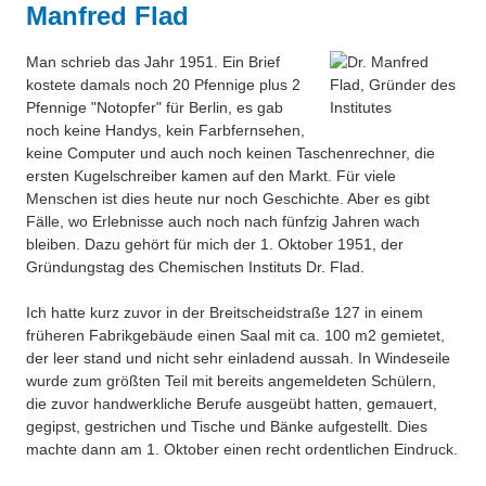
Manfred Flad
Über uns
QM-Zertifizierung nach SGB III / AZAV
Besonderheiten
Man schrieb das Jahr 1951. Ein Brief
Preisrätsel
kostete damals noch 20 Pfennige plus 2
Projekte
Pfennige "Notopfer" für Berlin, es gab
Unsere Linktipps
noch keine Handys, kein Farbfernsehen,
Eduthek
keine Computer und auch noch keinen Taschenrechner, die
Pressearchiv
ersten Kugelschreiber kamen auf den Markt. Für viele
Menschen ist dies heute nur noch Geschichte. Aber es gibt
Benzolring-Archiv
Fälle, wo Erlebnisse auch noch nach fünfzig Jahren wach
bleiben. Dazu gehört für mich der 1. Oktober 1951, der
Gründungstag des Chemischen Instituts Dr. Flad.
Ich hatte kurz zuvor in der Breitscheidstraße 127 in einem
früheren Fabrikgebäude einen Saal mit ca. 100 m2 gemietet,
der leer stand und nicht sehr einladend aussah. In Windeseile
wurde zum größten Teil mit bereits angemeldeten Schülern,
die zuvor handwerkliche Berufe ausgeübt hatten, gemauert,
gegipst, gestrichen und Tische und Bänke aufgestellt. Dies
machte dann am 1. Oktober einen recht ordentlichen Eindruck.