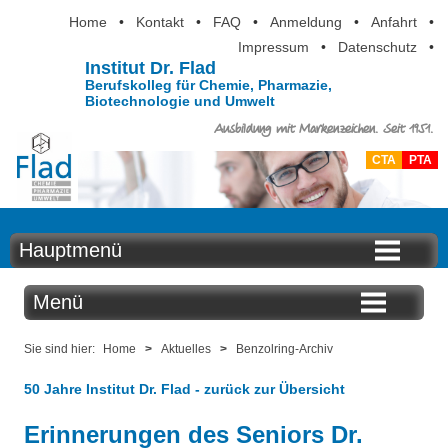
Home
•
Kontakt
•
FAQ
•
Anmeldung
•
Anfahrt
•
Impressum
•
Datenschutz
•
Institut Dr. Flad
Berufskolleg für Chemie, Pharmazie,
Biotechnologie und Umwelt
Ausbildung mit Markenzeichen. Seit 1951.
CTA
PTA
Hauptmenü
Home
Menü
Aktuelles
Aktuelles
Sie sind hier:
Home
>
Aktuelles
>
Benzolring-Archiv
Ausbildung
50 Jahre Institut Dr. Flad - zurück zur Übersicht
Benzolring online
Berufsinformation
Erinnerungen des Seniors Dr.
Der Institutskalender