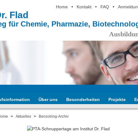
Home
•
Kontakt
•
FAQ
•
Anmeldun
Dr. Flad
eg für Chemie, Pharmazie, Biotechnol
Ausbildun
ufsinformation
Über uns
Besonderheiten
Projekte
E
Home
>
Aktuelles
>
Benzolring-Archiv