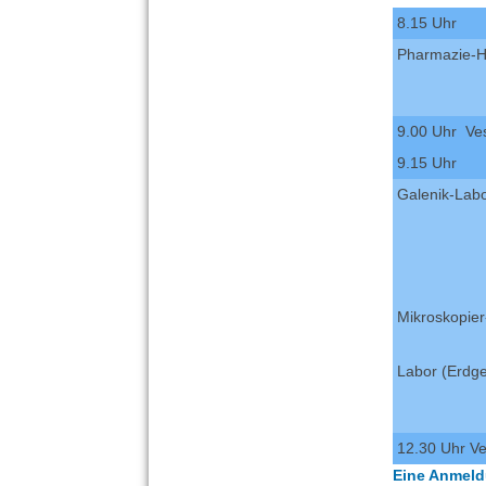
8.15 Uhr
Pharmazie-H
9.00 Uhr Ve
9.15 Uhr
Galenik-Lab
Mikroskopie
Labor (Erdg
12.30 Uhr V
Eine Anmeldu