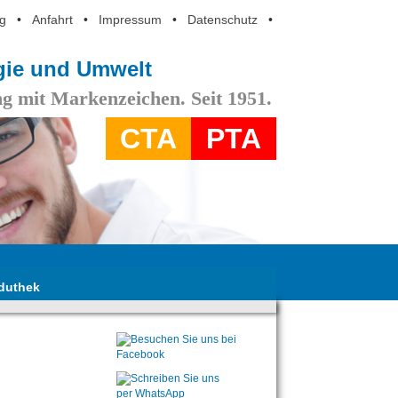
g
•
Anfahrt
•
Impressum
•
Datenschutz
•
ogie und Umwelt
g mit Markenzeichen. Seit 1951.
CTA
PTA
duthek