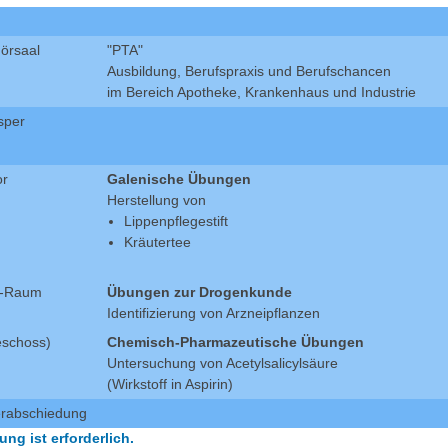
örsaal
"PTA"
Ausbildung, Berufspraxis und Berufschancen
im Bereich Apotheke, Krankenhaus und Industrie
sper
or
Galenische Übungen
Herstellung von
Lippenpflegestift
Kräutertee
r-Raum
Übungen zur Drogenkunde
Identifizierung von Arzneipflanzen
eschoss)
Chemisch-Pharmazeutische Übungen
Untersuchung von Acetylsalicylsäure
(Wirkstoff in Aspirin)
erabschiedung
ng ist erforderlich.