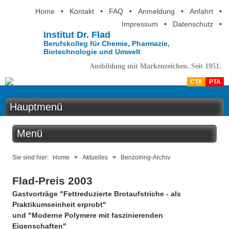
Home
•
Kontakt
•
FAQ
•
Anmeldung
•
Anfahrt
•
Impressum
•
Datenschutz
•
Institut Dr. Flad
Berufskolleg für Chemie, Pharmazie,
Biotechnologie und Umwelt
Ausbildung mit Markenzeichen. Seit 1951.
CTA
PTA
Hauptmenü
Home
Menü
Aktuelles
Aktuelles
Sie sind hier:
Home
>
Aktuelles
>
Benzolring-Archiv
Ausbildung
Flad-Preis 2003
Benzolring online
Berufsinformation
Gastvorträge "Fettreduzierte Brotaufstriche - als
Praktikumseinheit erprobt"
Der Institutskalender
Über uns
und "Moderne Polymere mit faszinierenden
Eigenschaften"
QM-Zertifizierung nach SGB III / AZAV