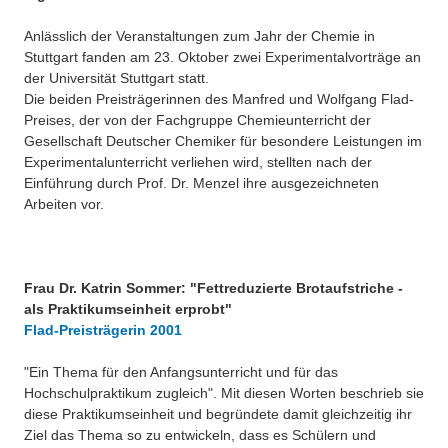
Besonderheiten
Anlässlich der Veranstaltungen zum Jahr der Chemie in
Preisrätsel
Projekte
Stuttgart fanden am 23. Oktober zwei Experimentalvorträge an
der Universität Stuttgart statt.
Unsere Linktipps
Eduthek
Die beiden Preisträgerinnen des Manfred und Wolfgang Flad-
Pressearchiv
Preises, der von der Fachgruppe Chemieunterricht der
Gesellschaft Deutscher Chemiker für besondere Leistungen im
Benzolring-Archiv
Experimentalunterricht verliehen wird, stellten nach der
Einführung durch Prof. Dr. Menzel ihre ausgezeichneten
Arbeiten vor.
Frau Dr. Katrin Sommer: "Fettreduzierte Brotaufstriche -
als Praktikumseinheit erprobt"
Flad-Preisträgerin 2001
"Ein Thema für den Anfangsunterricht und für das
Hochschulpraktikum zugleich". Mit diesen Worten beschrieb sie
diese Praktikumseinheit und begründete damit gleichzeitig ihr
Ziel das Thema so zu entwickeln, dass es Schülern und