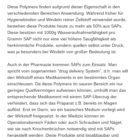
Diese Polymere finden aufgrund dieser Eigenschaft in den
verschiedensten Bereichen Anwendung. Während früher für
Hygienebinden und Windeln reiner Zellstoff verwendet wurde,
bestehen diese Produkte heute zu mehr als 50% aus SAPs.
Diese besitzen mit 1000g Wasseraufnahmefähigkeit pro
Gramm SAP nicht nur eine viel höhere Saugfähigkeit als
herkömmliche Produkte, sondern quellen selbst unter Druck,
was ja besonders bei Windeln von großer Bedeutung ist.
Auch in der Pharmazie kommen SAPs zum Einsatz. Man
spricht vom sogenannten "drug delivery System", d.h. man will
den Wirkstoff eines Medikaments in ein bestimmtes Organ
einschleusen. Da diese Polymere im sauren Bereich ein nur
geringes Quellvermögen aufweisen können, umhüllt man das
entsprechende Medikament mit einem SAP-Überzug der
verhindert, dass sich das Präparat z.B. bereits im Magen
auflöst. Erst im Darm, wo ein basisches Medium vorliegt wird
der Wirkstoff freigesetzt. In der Medizin können im
Operationsbereich Fäden oder auch Schrauben und Nägel,
wie sie nach Knochenbrüchen notwendig sind mit SAPs
hergestellt werden. Diese Produkte sind bioabbaubar und