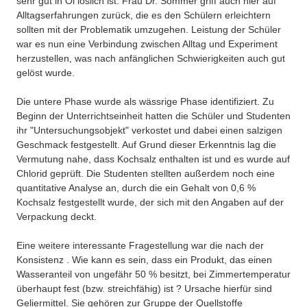
sehr gut in Öl löslich ist. Frau Dr. Sommer griff auch hier auf
Alltagserfahrungen zurück, die es den Schülern erleichtern
sollten mit der Problematik umzugehen. Leistung der Schüler
war es nun eine Verbindung zwischen Alltag und Experiment
herzustellen, was nach anfänglichen Schwierigkeiten auch gut
gelöst wurde.
Die untere Phase wurde als wässrige Phase identifiziert. Zu
Beginn der Unterrichtseinheit hatten die Schüler und Studenten
ihr "Untersuchungsobjekt" verkostet und dabei einen salzigen
Geschmack festgestellt. Auf Grund dieser Erkenntnis lag die
Vermutung nahe, dass Kochsalz enthalten ist und es wurde auf
Chlorid geprüft. Die Studenten stellten außerdem noch eine
quantitative Analyse an, durch die ein Gehalt von 0,6 %
Kochsalz festgestellt wurde, der sich mit den Angaben auf der
Verpackung deckt.
Eine weitere interessante Fragestellung war die nach der
Konsistenz . Wie kann es sein, dass ein Produkt, das einen
Wasseranteil von ungefähr 50 % besitzt, bei Zimmertemperatur
überhaupt fest (bzw. streichfähig) ist ? Ursache hierfür sind
Geliermittel. Sie gehören zur Gruppe der Quellstoffe