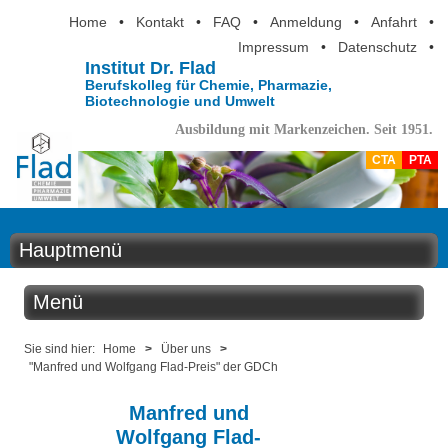
Home
•
Kontakt
•
FAQ
•
Anmeldung
•
Anfahrt
•
Impressum
•
Datenschutz
•
Institut Dr. Flad
Berufskolleg für Chemie, Pharmazie,
Biotechnologie und Umwelt
Ausbildung mit Markenzeichen. Seit 1951.
CTA
PTA
Hauptmenü
Home
Menü
Aktuelles
Über uns
Sie sind hier:
Home
>
Über uns
>
"Manfred und Wolfgang Flad-Preis" der GDCh
Ausbildung
Schulprofil
Manfred und
Berufsinformation
Wolfgang Flad-
Schule ohne Rassismus - Schule mit Courage