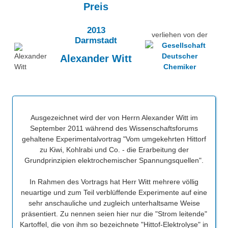
Preis
Über uns
Unsere Geschichte
Besonderheiten
2013
verliehen von der
Fladianer*innen
Darmstadt
Projekte
Alexander Witt
Fotoalbum
Eduthek
Schirmherrschaft
Förderverein
Ausgezeichnet wird der von Herrn Alexander Witt im
"Manfred und Wolfgang Flad-Preis" der GDCh
September 2011 während des Wissenschaftsforums
gehaltene Experimentalvortrag "Vom umgekehrten Hittorf
VIPs zu Besuch
zu Kiwi, Kohlrabi und Co. - die Erarbeitung der
Grundprinzipien elektrochemischer Spannungsquellen".
UNESCO-Projektschule
In Rahmen des Vortrags hat Herr Witt mehrere völlig
neuartige und zum Teil verblüffende Experimente auf eine
sehr anschauliche und zugleich unterhaltsame Weise
präsentiert. Zu nennen seien hier nur die "Strom leitende"
Kartoffel, die von ihm so bezeichnete "Hittof-Elektrolyse" in