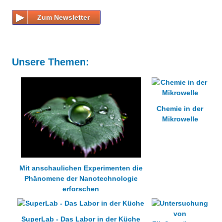
Besonderheiten
Zum Newsletter
CTA mit Schwerpunkt Umwelt
Projekte
Angebote für Lehrer*innen
Eduthek
Angebote für Schüler*innen
Unsere Themen:
Gästebuch
Startseiten-Archiv
Chemie in der
Mikrowelle
Mit anschaulichen Experimenten die
Phänomene der Nanotechnologie
erforschen
SuperLab - Das Labor in der Küche