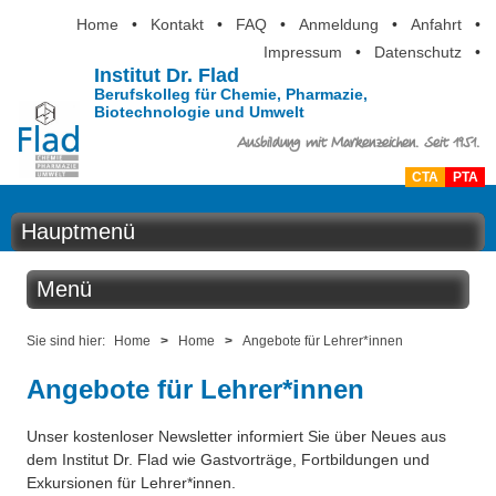
Home
•
Kontakt
•
FAQ
•
Anmeldung
•
Anfahrt
•
Impressum
•
Datenschutz
•
Institut Dr. Flad
Berufskolleg für Chemie, Pharmazie,
Biotechnologie und Umwelt
Ausbildung mit Markenzeichen. Seit 1951.
CTA
PTA
Hauptmenü
Home
Menü
Aktuelles
Home
Sie sind hier:
Home
>
Home
>
Angebote für Lehrer*innen
Ausbildung
Angebote für Lehrer*innen
CTA-Ausbildung
Berufsinformation
Unser kostenloser Newsletter informiert Sie über Neues aus
PTA-Ausbildung
dem Institut Dr. Flad wie Gastvorträge, Fortbildungen und
Über uns
Exkursionen für Lehrer*innen.
CTA mit Schwerpunkt Biotechnologie