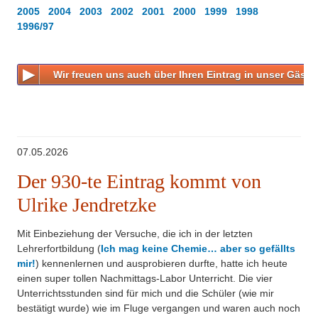
Besonderheiten
2005
2004
2003
2002
2001
2000
1999
1998
Newsletter für Ehemalige
1996/97
Projekte
Online-Gästebuch
Eduthek
Wir freuen uns auch über Ihren Eintrag in unser Gäst
Hinweise zum Datenschutz
Impressum
07.05.2026
Der 930-te Eintrag kommt von
Ulrike Jendretzke
Mit Einbeziehung der Versuche, die ich in der letzten
Lehrerfortbildung (
Ich mag keine Chemie… aber so gefällts
mir!
) kennenlernen und ausprobieren durfte, hatte ich heute
einen super tollen Nachmittags-Labor Unterricht. Die vier
Unterrichtsstunden sind für mich und die Schüler (wie mir
bestätigt wurde) wie im Fluge vergangen und waren auch noch