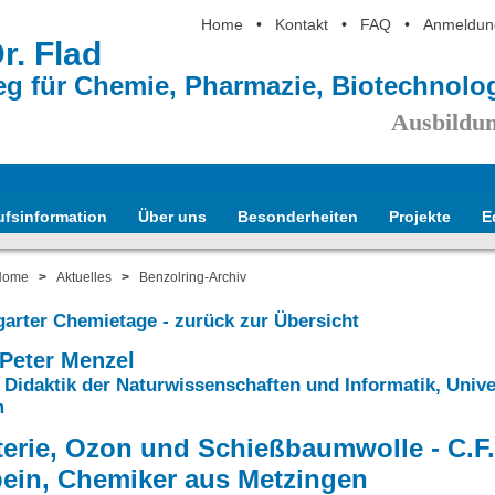
Home
•
Kontakt
•
FAQ
•
Anmeldun
Dr. Flad
eg für Chemie, Pharmazie, Biotechnol
Ausbildun
ufsinformation
Über uns
Besonderheiten
Projekte
E
Home
>
Aktuelles
>
Benzolring-Archiv
tgarter Chemietage - zurück zur Übersicht
 Peter Menzel
ür Didaktik der Naturwissenschaften und Informatik, Unive
m
erie, Ozon und Schießbaumwolle - C.F.
ein, Chemiker aus Metzingen