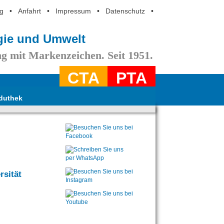
g
•
Anfahrt
•
Impressum
•
Datenschutz
•
ogie und Umwelt
g mit Markenzeichen. Seit 1951.
CTA
PTA
duthek
rsität