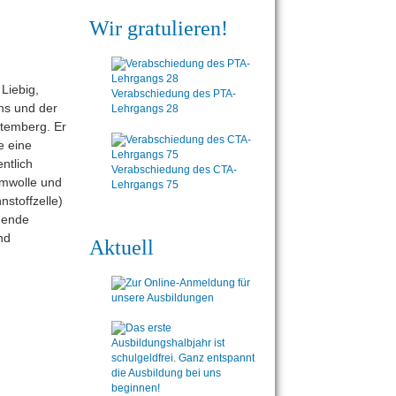
Wir gratulieren!
 B3
Liebig,
Verabschiedung des PTA-
ons und der
Lehrgangs 28
ttemberg. Er
e eine
ntlich
Verabschiedung des CTA-
umwolle und
Lehrgangs 75
nstoffzelle)
hende
nd
Aktuell