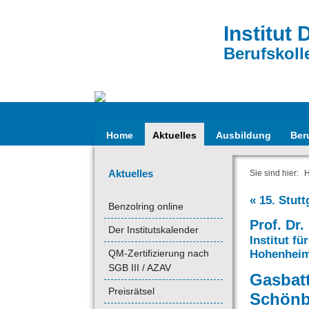
Institut 
Berufskoll
Home
Aktuelles
Ausbildung
Ber
Aktuelles
Sie sind hier:
« 15. Stut
Benzolring online
Prof. Dr.
Der Institutskalender
Institut f
QM-Zertifizierung nach
Hohenhei
SGB III / AZAV
Gasbatt
Preisrätsel
Schönb