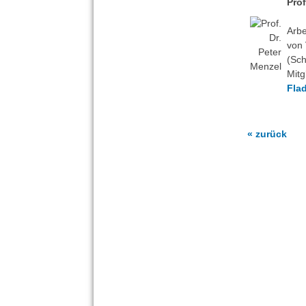
Prof
Arbe
von 
(Sch
Mitg
Flad
« zurück