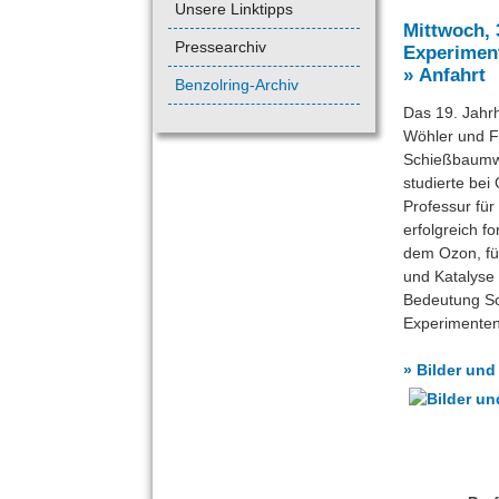
Unsere Linktipps
Mittwoch, 
Pressearchiv
Experimen
» Anfahrt
Benzolring-Archiv
Das 19. Jahrh
Wöhler und Fe
Schießbaumwo
studierte be
Professur für
erfolgreich 
dem Ozon, füh
und Katalyse
Bedeutung Sch
Experimenten 
» Bilder und