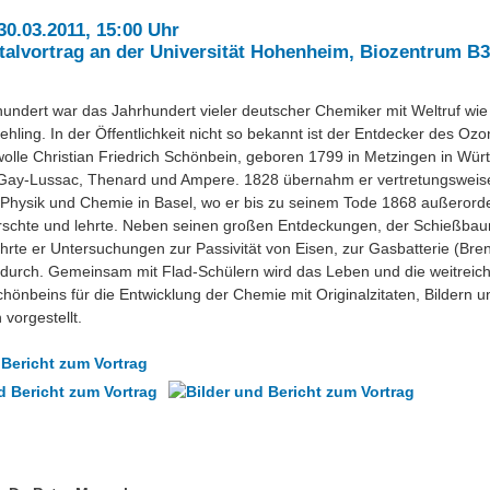
30.03.2011, 15:00 Uhr
talvortrag an der Universität Hohenheim, Biozentrum
undert war das Jahrhundert vieler deutscher Chemiker mit Weltruf wie 
hling. In der Öffentlichkeit nicht so bekannt ist der Entdecker des Oz
lle Christian Friedrich Schönbein, geboren 1799 in Metzingen in Wür
i Gay-Lussac, Thenard und Ampere. 1828 übernahm er vertretungsweis
 Physik und Chemie in Basel, wo er bis zu seinem Tode 1868 außerorde
forschte und lehrte. Neben seinen großen Entdeckungen, der Schießba
rte er Untersuchungen zur Passivität von Eisen, zur Gasbatterie (Bren
 durch. Gemeinsam mit Flad-Schülern wird das Leben und die weitreic
önbeins für die Entwicklung der Chemie mit Originalzitaten, Bildern u
vorgestellt.
 Bericht zum Vortrag