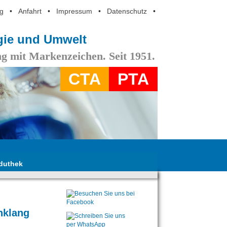
g
•
Anfahrt
•
Impressum
•
Datenschutz
•
ogie und Umwelt
g mit Markenzeichen. Seit 1951.
CTA
PTA
duthek
nklang