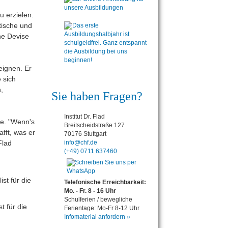
u erzielen.
etische und
ne Devise
eignen. Er
 sich
,
Sie haben Fragen?
Institut Dr. Flad
le. "Wenn's
Breitscheidstraße 127
fft, was er
70176 Stuttgart
Flad
info@chf.de
(+49) 0711 637460
Telefonische Erreichbarkeit:
Mo. - Fr. 8 - 16 Uhr
Schulferien / bewegliche
t für die
Ferientage: Mo-Fr 8-12 Uhr
Infomaterial anfordern »