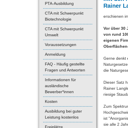
PTA-Ausbildung
Rainer L
CTA mit Schwerpunkt
erschienen i
Biotechnologie
Vor über 30 
CTA mit Schwerpunkt
von rund 100
Umwelt
eigenen Firm
Voraussetzungen
Oberflächen
Anmeldung
Gerne denkt e
FAQ - Häufig gestellte
Naturgesetze 
Fragen und Antworten
die Naturgese
Informationen für
Dieser Satz h
ausländische
Rainer Langle
Bewerber*innen
riesige Stau
Kosten
Zum Spektrum
Ausbildung bei guter
Hochgeschwin
Leistung kostenlos
ist "Anorgani
sie alle 2 Ja
Freiplätze