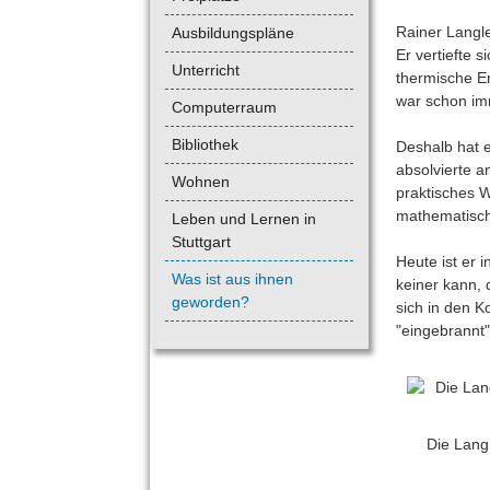
Rainer Langle
Ausbildungspläne
Er vertiefte 
Unterricht
thermische En
war schon imm
Computerraum
Bibliothek
Deshalb hat e
absolvierte a
Wohnen
praktisches 
mathematisch
Leben und Lernen in
Stuttgart
Heute ist er 
Was ist aus ihnen
keiner kann, 
geworden?
sich in den K
"eingebrannt"
Die Langl