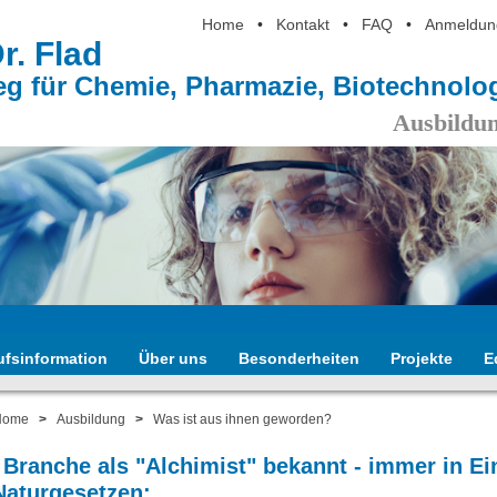
Home
•
Kontakt
•
FAQ
•
Anmeldun
Dr. Flad
eg für Chemie, Pharmazie, Biotechnol
Ausbildun
ufsinformation
Über uns
Besonderheiten
Projekte
E
Home
>
Ausbildung
>
Was ist aus ihnen geworden?
r Branche als "Alchimist" bekannt - immer in Ei
Naturgesetzen: