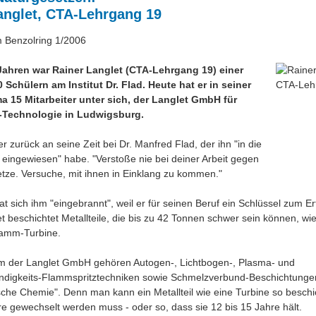
anglet, CTA-Lehrgang 19
m Benzolring 1/2006
Jahren war Rainer Langlet (CTA-Lehrgang 19) einer
 Schülern am Institut Dr. Flad. Heute hat er in seiner
a 15 Mitarbeiter unter sich, der Langlet GmbH für
-Technologie in Ludwigsburg.
r zurück an seine Zeit bei Dr. Manfred Flad, der ihn "in die
eingewiesen" habe. "Verstoße nie bei deiner Arbeit gegen
tze. Versuche, mit ihnen in Einklang zu kommen."
at sich ihm "eingebrannt", weil er für seinen Beruf ein Schlüssel zum Erf
t beschichtet Metallteile, die bis zu 42 Tonnen schwer sein können, wie
damm-Turbine.
 der Langlet GmbH gehören Autogen-, Lichtbogen-, Plasma- und
digkeits-Flammspritztechniken sowie Schmelzverbund-Beschichtunge
sche Chemie". Denn man kann ein Metallteil wie eine Turbine so beschi
hre gewechselt werden muss - oder so, dass sie 12 bis 15 Jahre hält.