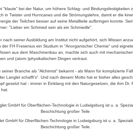
t "klaute" bei der Natur, um höhere Schlag- und Bindungsfestigkeiten z
sich in Twister und Hurricanes und die Strömungslehre, damit er die kin
ergie der Teilchen besser auf seine Metallteile aufbringen konnte. Sei
er: "Lieber ein Schmied sein als ein Schmiedle".
r nach seiner Ausbildung am Institut nicht aufgehört, sich Wissen anzu
n der FH Fresenius ein Studium in "Anorganischer Chemie" und eignete
Wissen aus dem Maschinenbau an, machte sich auch mit mechanischen
en und (atom-)physikalischen Dingen vertraut.
in seiner Branche als "Alchimist" bekannt - als Mann für komplizierte Fäl
der Langlet schafft's". Und nach diesem Motto hat er bisher alles gescha
opf gesetzt hat - immer in Einklang mit den Naturgesetzen, die ihm Dr. 
 hat.
et GmbH für Oberflächen-Technologie in Ludwigsburg ist u. a. Spezialis
Beschichtung großer Teile.