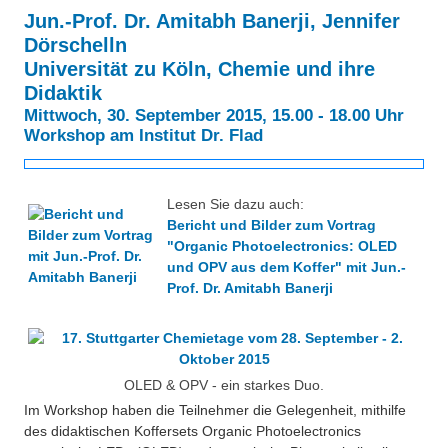
Besonderheiten
Jun.-Prof. Dr. Amitabh Banerji, Jennifer
Preisrätsel
Dörschelln
Projekte
Universität zu Köln, Chemie und ihre
Unsere Linktipps
Didaktik
Eduthek
Mittwoch, 30. September 2015, 15.00 - 18.00 Uhr
Pressearchiv
Workshop am Institut Dr. Flad
Benzolring-Archiv
Lesen Sie dazu auch:
Bericht und Bilder zum Vortrag
"Organic Photoelectronics: OLED
und OPV aus dem Koffer" mit Jun.-
Prof. Dr. Amitabh Banerji
OLED & OPV - ein starkes Duo.
Im Workshop haben die Teilnehmer die Gelegenheit, mithilfe
des didaktischen Koffersets Organic Photoelectronics