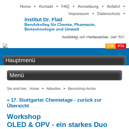
Home
•
Kontakt
•
FAQ
•
Anmeldung
•
Anfahrt
•
Impressum
•
Datenschutz
•
Institut Dr. Flad
Berufskolleg für Chemie, Pharmazie,
Biotechnologie und Umwelt
Ausbildung mit Markenzeichen. Seit 1951.
CTA
PTA
Hauptmenü
Home
Menü
Aktuelles
Aktuelles
Sie sind hier:
Home
>
Aktuelles
>
Benzolring-Archiv
Ausbildung
« 17. Stuttgarter Chemietage - zurück zur
Benzolring online
Übersicht
Berufsinformation
Workshop
Der Institutskalender
Über uns
OLED & OPV - ein starkes Duo
QM-Zertifizierung nach SGB III / AZAV