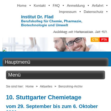
Home
•
Kontakt
•
FAQ
•
Anmeldung
•
Anfahrt
•
Impressum
•
Datenschutz
•
Institut Dr. Flad
Berufskolleg für Chemie, Pharmazie,
Biotechnologie und Umwelt
Ausbildung mit Markenzeichen. Seit 1951.
CTA
PTA
Hauptmenü
Home
Menü
Aktuelles
Aktuelles
Sie sind hier:
Home
>
Aktuelles
>
Benzolring-Archiv
Ausbildung
10. Stuttgarter Chemietage
Benzolring online
Berufsinformation
vom 29. September bis zum 6. Oktober
Der Institutskalender