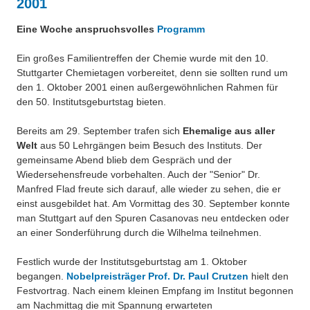
2001
Über uns
QM-Zertifizierung nach SGB III / AZAV
Eine Woche anspruchsvolles
Programm
Besonderheiten
Preisrätsel
Ein großes Familientreffen der Chemie wurde mit den 10.
Projekte
Stuttgarter Chemietagen vorbereitet, denn sie sollten rund um
Unsere Linktipps
den 1. Oktober 2001 einen außergewöhnlichen Rahmen für
Eduthek
den 50. Institutsgeburtstag bieten.
Pressearchiv
Bereits am 29. September trafen sich
Ehemalige aus aller
Benzolring-Archiv
Welt
aus 50 Lehrgängen beim Besuch des Instituts. Der
gemeinsame Abend blieb dem Gespräch und der
Wiedersehensfreude vorbehalten. Auch der "Senior" Dr.
Manfred Flad freute sich darauf, alle wieder zu sehen, die er
einst ausgebildet hat. Am Vormittag des 30. September konnte
man Stuttgart auf den Spuren Casanovas neu entdecken oder
an einer Sonderführung durch die Wilhelma teilnehmen.
Festlich wurde der Institutsgeburtstag am 1. Oktober
begangen.
Nobelpreisträger Prof. Dr. Paul Crutzen
hielt den
Festvortrag. Nach einem kleinen Empfang im Institut begonnen
am Nachmittag die mit Spannung erwarteten