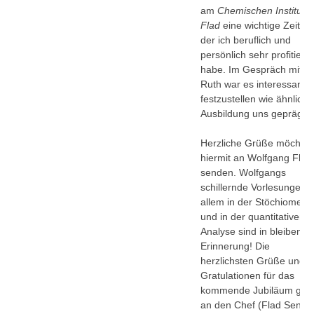
am
Chemischen Institut D
Flad
eine wichtige Zeit, v
der ich beruflich und
persönlich sehr profitiert
habe. Im Gespräch mit
Ruth war es interessant
festzustellen wie ähnlich 
Ausbildung uns geprägt h
Herzliche Grüße möchte 
hiermit an Wolfgang Flad
senden. Wolfgangs
schillernde Vorlesungen 
allem in der Stöchiometri
und in der quantitativen
Analyse sind in bleibende
Erinnerung! Die
herzlichsten Grüße und
Gratulationen für das
kommende Jubiläum geh
an den Chef (Flad Senior