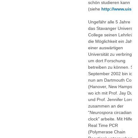
schön studieren kann
(siehe
http://www.uis.no
Ungefähr alle 5 Jahre bie
das Stavanger University
College seinen Lehrkräft
die Möglichkeit ein Jahr 
einer auswärtigen
Universität zu verbringen
um dort Forschung
betreiben zu können. Seit
September 2002 bin ich
nun am Dartmouth Colle
(Hanover, New Hampshir
wo ich mit Prof. Jay Dunl
und Prof. Jennifer Loros
zusammen an der
"
Neurospora
circadian
clock" arbeite. Mit Hilfe v
Real Time PCR
(Polymerase Chain