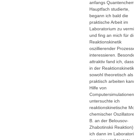
anfangs Quantenchemie 
Hauptfach studierte,
begann ich bald die
praktische Arbeit im
Laboratorium zu vermiss
und fing an mich für die
Reaktionskinetik
oszillierender Prozesse z
interessieren. Besonders
attraktiv fand ich, dass m
in der Reaktionskinetik
sowohl theoretisch als a
praktisch arbeiten kann. 
Hilfe von
Computersimulationen
untersuchte ich
reaktionskinetische Mode
chemischer Oszillatoren (
B. an der Belousov-
Zhabotinskii Reaktion), di
ich dann im Laboratorium