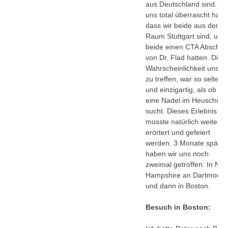
aus Deutschland sind. W
uns total überrascht hat,
dass wir beide aus dem
Raum Stuttgart sind, und
beide einen CTA Abschlu
von Dr. Flad hatten. Dies
Wahrscheinlichkeit uns s
zu treffen, war so selten
und einzigartig, als ob m
eine Nadel im Heuschobe
sucht. Dieses Erlebnis
musste natürlich weiter
erörtert und gefeiert
werden. 3 Monate später
haben wir uns noch
zweimal getroffen: In Ne
Hampshire an Dartmouth
und dann in Boston.
Besuch in Boston: