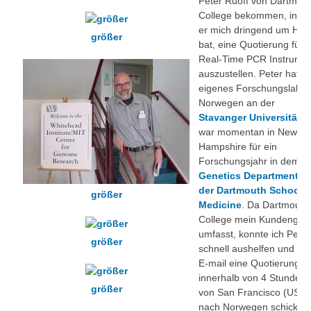
Peter Ruoff von Dartmou
College bekommen, in d
er mich dringend um Hilf
größer
bat, eine Quotierung für e
Real-Time PCR Instrume
auszustellen. Peter hat s
eigenes Forschungslabor
Norwegen an der
Stavanger Universität
u
war momentan in New
Hampshire für ein
Forschungsjahr in dem
Genetics Department v
der Dartmouth School o
größer
Medicine
. Da Dartmouth
College mein Kundengebi
umfasst, konnte ich Peter
größer
schnell aushelfen und pe
E-mail eine Quotierung
innerhalb von 4 Stunden
größer
von San Francisco (USA)
nach Norwegen schicken