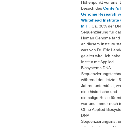
Höhenpunkt vor uns: Ein
Besuch des
Center's for
Genome Research von
Whitehead Institute un
MIT
. Ca. 30% der DNA
Sequenzierung für das
Human Genome fand hie
an diesem Institute statt
was von Dr. Eric Lander
geleitet wird. Ich habe da
Institut mit Applied
Biosystems DNA
Sequenzierungstechnolog
während den letzten 5
Jahren unterstützt, was
eine historische und
einmalige Reise für mich
war und immer noch ist.
Ohne Applied Biosystems
DNA
Sequenzierungsinstrume