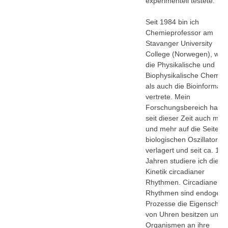
experimentell testete.
Seit 1984 bin ich
Chemieprofessor am
Stavanger University
College (Norwegen), wo i
die Physikalische und
Biophysikalische Chemie
als auch die Bioinformatik
vertrete. Mein
Forschungsbereich hat si
seit dieser Zeit auch meh
und mehr auf die Seite d
biologischen Oszillatoren
verlagert und seit ca. 10
Jahren studiere ich die
Kinetik circadianer
Rhythmen. Circadiane
Rhythmen sind endogen
Prozesse die Eigenschaf
von Uhren besitzen und d
Organismen an ihre