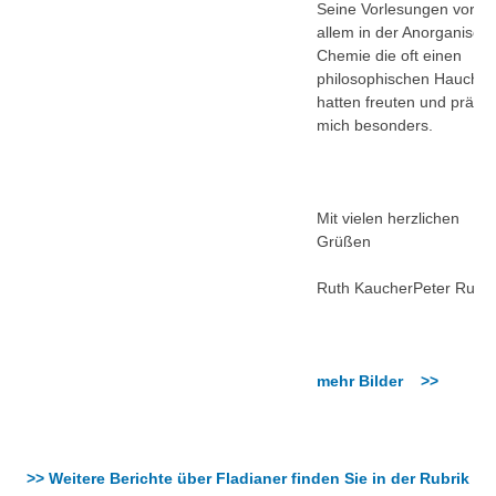
Seine Vorlesungen vor
allem in der Anorganisch
Chemie die oft einen
philosophischen Hauch
hatten freuten und prägt
mich besonders.
Mit vielen herzlichen
Grüßen
Ruth Kaucher
Peter Ruoff
mehr Bilder >>
>> Weitere Berichte über Fladianer finden Sie in der Rubrik