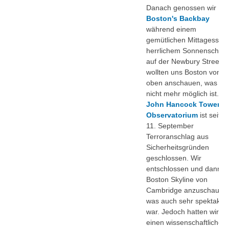
Danach genossen wir
Boston's Backbay
während einem
gemütlichen Mittagessen 
herrlichem Sonnenschein
auf der Newbury Street. 
wollten uns Boston von
oben anschauen, was lei
nicht mehr möglich ist. D
John Hancock Tower
Observatorium
ist seit 
11. September
Terroranschlag aus
Sicherheitsgründen
geschlossen. Wir
entschlossen und dann d
Boston Skyline von
Cambridge anzuschauen
was auch sehr spektakul
war. Jedoch hatten wir n
einen wissenschaftlichen