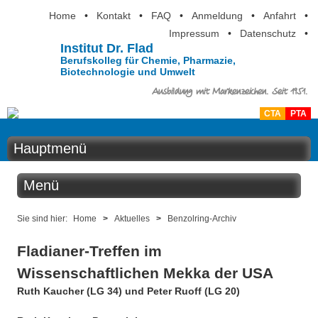
Home
•
Kontakt
•
FAQ
•
Anmeldung
•
Anfahrt
•
Impressum
•
Datenschutz
•
Institut Dr. Flad
Berufskolleg für Chemie, Pharmazie,
Biotechnologie und Umwelt
Ausbildung mit Markenzeichen. Seit 1951.
CTA
PTA
Hauptmenü
Home
Menü
Aktuelles
Aktuelles
Sie sind hier:
Home
>
Aktuelles
>
Benzolring-Archiv
Ausbildung
Fladianer-Treffen im
Benzolring online
Berufsinformation
Wissenschaftlichen Mekka der USA
Der Institutskalender
Ruth Kaucher (LG 34) und Peter Ruoff (LG 20)
Über uns
QM-Zertifizierung nach SGB III / AZAV