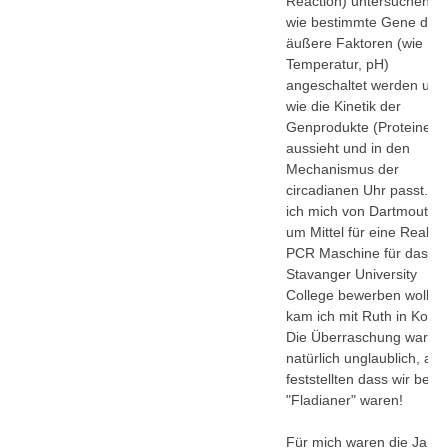
Reaction) untersuchen wi
wie bestimmte Gene dur
äußere Faktoren (wie Lic
Temperatur, pH)
angeschaltet werden und
wie die Kinetik der
Genprodukte (Proteine)
aussieht und in den
Mechanismus der
circadianen Uhr passt. D
ich mich von Dartmouth 
um Mittel für eine Real T
PCR Maschine für das
Stavanger University
College bewerben wollte,
kam ich mit Ruth in Konta
Die Überraschung war
natürlich unglaublich, als 
feststellten dass wir beid
"Fladianer" waren!
Für mich waren die Jahre