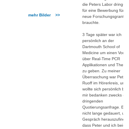
die Peters Labor dringen
für eine Bewerbung für e
mehr Bilder >>
neue Forschungsgrant
brauchte.
3 Tage später war ich
persönlich an der
Dartmouth School of
Medicine um einen Vortr
über Real-Time PCR
Applikationen und Theori
zu geben. Zu meiner
Überraschung war Peter
Ruoff im Hörerkreis, und 
wollte sich persönlich bei
mir bedanken zwecks der
dringenden
Quotierungsanfrage. Es h
nicht lange gedauert, um
Gespräch herauszufinden
dass Peter und ich beide