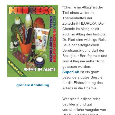
Über uns
"Chemie im Alltag" ist der
QM-Zertifizierung nach SGB III / AZAV
Titel eines weiteren
Besonderheiten
Themenheftes der
Preisrätsel
Zeitschrift HEUREKA. Die
Projekte
Chemie im Alltag spielt
Unsere Linktipps
auch im Alltag des Instituts
Eduthek
Dr. Flad eine wichtige Rolle.
Pressearchiv
Bei einer erfolgreichen
Berufsausbildung darf der
Benzolring-Archiv
Bezug zur Berufspraxis und
zum Alltag nie außer Acht
gelassen werden.
SuperLab
ist ein ganz
besonders gutes Beispiel
für die Einbeziehung des
größere Abbildung
Alltags in die Chemie.
Wer sich für diese reich
bebilderte und gut
verständliche Ausgabe von