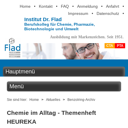
Home
•
Kontakt
•
FAQ
•
Anmeldung
•
Anfahrt
•
Impressum
•
Datenschutz
•
Institut Dr. Flad
Berufskolleg für Chemie, Pharmazie,
Biotechnologie und Umwelt
Ausbildung mit Markenzeichen. Seit 1951.
CTA
PTA
Hauptmenü
Home
Menü
Aktuelles
Aktuelles
Sie sind hier:
Home
>
Aktuelles
>
Benzolring-Archiv
Ausbildung
Chemie im Alltag - Themenheft
Benzolring online
Berufsinformation
HEUREKA
Der Institutskalender