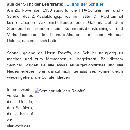
Besonderheiten
aus der Sicht der Lehrkräfte:
... und der Schüler
Am 26. November 1999 stand für die PTA-Schülerinnen und -
Preisrätsel
Projekte
Schüler des 2. Ausbildungsjahres im Institut Dr. Flad einmal
keine Chemie, Arzneimittelkunde oder Galenik auf dem
Unsere Linktipps
Eduthek
Stundenplan, sondern ein Kommunikationstrainings- und
Verkaufsseminar der Thomae-Akademie mit dem Ehepaar
Pressearchiv
Roloffs, das es in sich hatte.
Benzolring-Archiv
Schnell gelang es Herrn Roloffs, die Schüler neugierig zu
machen und zum Mitmachen zu begeistern. Bei diesem
Seminar würden sie alle etwas Außergewöhnliches und viel
Neues erleben; wer darauf nicht gefasst sei, könne gleich
wieder gehen; alle Schüler blieben!
Immer wieder
verstanden es
die Roloffs,
den Schülern,
die ja bis auf
ein
vierwöchiges