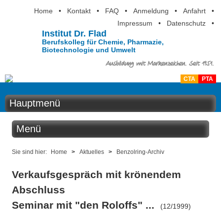
Home
•
Kontakt
•
FAQ
•
Anmeldung
•
Anfahrt
•
Impressum
•
Datenschutz
•
Institut Dr. Flad
Berufskolleg für Chemie, Pharmazie,
Biotechnologie und Umwelt
Ausbildung mit Markenzeichen. Seit 1951.
CTA
PTA
Hauptmenü
Home
Menü
Aktuelles
Aktuelles
Sie sind hier:
Home
>
Aktuelles
>
Benzolring-Archiv
Ausbildung
Verkaufsgespräch mit krönendem
Benzolring online
Berufsinformation
Abschluss
Der Institutskalender
Seminar mit "den Roloffs" ...
Über uns
(12/1999)
QM-Zertifizierung nach SGB III / AZAV