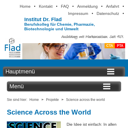
Home
•
Kontakt
•
FAQ
•
Anmeldung
•
Anfahrt
•
Impressum
•
Datenschutz
•
Institut Dr. Flad
Berufskolleg für Chemie, Pharmazie,
Biotechnologie und Umwelt
Ausbildung mit Markenzeichen. Seit 1951.
CTA
PTA
Hauptmenü
Home
Menü
Aktuelles
Projekte
Sie sind hier:
Home
>
Projekte
>
Science across the world
Ausbildung
Science Across the World
Earth Day
Berufsinformation
Die Idee ist einfach: In allen
Stuttgarter Chemietage