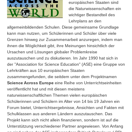
europäischen Staaten sind
Über uns
die Naturwissenschaften ein
Grand Prix Chimique
wichtiger Bestandteil des
Besonderheiten
Lehrplans an den
International Award for Young People
allgemeinbildenden Schulen. Diese gemeinsame Grundlage
Projekte
kann man nutzen, um Schülerinnen und Schüler über viele
GLOBE Germany
Grenzen hinweg zur Zusammenarbeit anzuregen, indem man
Eduthek
ihnen die Möglichkeit gibt, ihre Meinungen hinsichtlich der
G.R.E.E.N
Ursachen und Lösungen globaler Problemkreise
auszutauschen und zu diskutieren. Im Jahr 1990 hat sich in
Leonardo-Programm
der "Association for Science Education" (ASE) eine Gruppe von
Lehrkräften aus 10 europäischen Staaten
Science across the world
zusammengefunden, die seitdem unter dem Projektnamen
Science Across Europe
eine Reihe von Unterrichtseinheiten
veröffentlicht hat und mit diesen meistens
naturwissenschaftlichen Themen vielen europäischen
Schülerinnen und Schülern im Alter von 14 bis 19 Jahren ein
Forum bietet, Unterrichtsergebnisse, Ansichten und Fakten mit
Schulklassen aus anderen Ländern auszutauschen. Das
Projekt kann sich nicht allein finanzieren, sondern ist auf die
Unterstützung verschiedener Partner angewiesen. Von Anfang