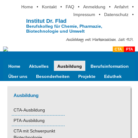
Home
•
Kontakt
•
FAQ
•
Anmeldung
•
Anfahrt
•
Impressum
•
Datenschutz
•
Institut Dr. Flad
Berufskolleg für Chemie, Pharmazie,
Biotechnologie und Umwelt
Ausbildung mit Markenzeichen. Seit 1951.
CTA
PTA
Home
Aktuelles
Ausbildung
Berufsinformation
Über uns
Besonderheiten
Projekte
Eduthek
Ausbildung
CTA-Ausbildung
PTA-Ausbildung
CTA mit Schwerpunkt
Biotechnologie