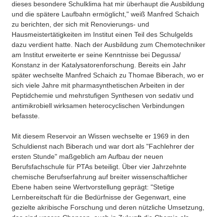
dieses besondere Schulklima hat mir überhaupt die Ausbildung
und die spätere Laufbahn ermöglicht," weiß Manfred Schaich
zu berichten, der sich mit Renovierungs- und
Hausmeistertätigkeiten im Institut einen Teil des Schulgelds
dazu verdient hatte. Nach der Ausbildung zum Chemotechniker
am Institut erweiterte er seine Kenntnisse bei Degussa/
Konstanz in der Katalysatorenforschung. Bereits ein Jahr
später wechselte Manfred Schaich zu Thomae Biberach, wo er
sich viele Jahre mit pharmasynthetischen Arbeiten in der
Peptidchemie und mehrstufigen Synthesen von sedativ und
antimikrobiell wirksamen heterocyclischen Verbindungen
befasste.
Mit diesem Reservoir an Wissen wechselte er 1969 in den
Schuldienst nach Biberach und war dort als "Fachlehrer der
ersten Stunde" maßgeblich am Aufbau der neuen
Berufsfachschule für PTAs beteiligt. Über vier Jahrzehnte
chemische Berufserfahrung auf breiter wissenschaftlicher
Ebene haben seine Wertvorstellung geprägt: "Stetige
Lernbereitschaft für die Bedürfnisse der Gegenwart, eine
gezielte akribische Forschung und deren nützliche Umsetzung,