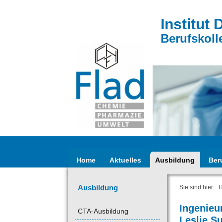
Institut 
Berufskoll
Home
Aktuelles
Ausbildung
Ber
Ausbildung
Sie sind hier:
Ingenieu
CTA-Ausbildung
Leslie S