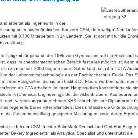
9
and arbeitet als Ingenieurin in der
orschung beim niederländischen Konzern CSM, dem weltgrößten Liefer
kten mit 8.700 Mitarbeitern in 24 Ländern. Sie ist dort mit für die Entw
te zuständig.
hte Tätigkeit für jemand, der 1995 vom Gymnasium auf die Realschul
ist, dass im chemischtechnischen Bereich fast alles möglich ist, wenn 
s sich zu machen. 2003 begann Leslie Sutherland nach ihrer CTA-Ausbi
dium der Lebensmitteltechnologie an der Fachhochschule Fulda. Das 
ie mit den Fähigkeiten, die sie am Institut Dr. Flad erworben hatte: näml
erferien als CTA arbeitete. In ihrem Hauptstudium konzentrierte sie si
nstechnik (Chemical Engineering). Bei der Aktienbrauerei Kaufbeuren 
ll- und -verpackungsunternehmen KHS schrieb sie ihre Diplomarbeit üb
ines regenerierbaren Filterhilfsmittels. Dies umfasste die Untersuchung
ern, die Zusammenstellung geeigneter Mischungen sowie deren Erprob
beitet sie bei der CSM-Tochter BakeMark Deutschland GmbH in Bingen 
enter Bakery Ingredients" als Analytical Specialist und unterstützt die