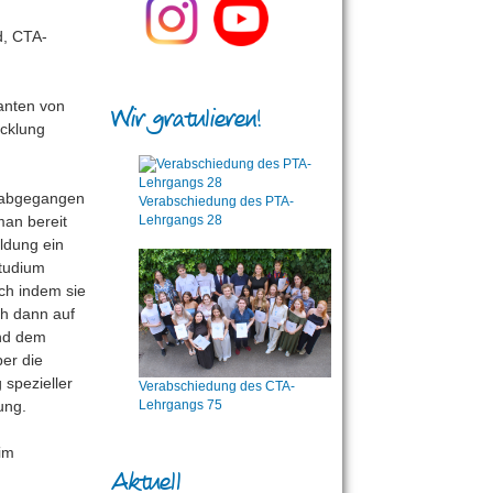
anten von
Wir gratulieren!
icklung
e abgegangen
Verabschiedung des PTA-
Lehrgangs 28
man bereit
ldung ein
Studium
ich indem sie
ch dann auf
und dem
er die
 spezieller
Verabschiedung des CTA-
ung.
Lehrgangs 75
im
Aktuell