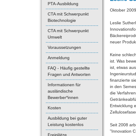
PTA-Ausbildung
Oktober 200
CTA mit Schwerpunkt
Biotechnologie
Leslie Sutherl
Innovationsf
CTA mit Schwerpunkt
Bäckereiprodu
Umwelt
neuer Produk
Voraussetzungen
Keine schlec
Anmeldung
ist. Was bewe
ist, etwas au
FAQ - Häufig gestellte
Ingenieurstu
Fragen und Antworten
finanzierte s
Informationen für
in den Semest
ausländische
die Verfahre
Bewerber*innen
Getränkeabfü
Entwicklung e
Kosten
Zellulosefas
Ausbildung bei guter
Leistung kostenlos
Seit 2008 ar
"Innovation C
Freiplätze