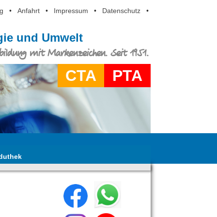
g
•
Anfahrt
•
Impressum
•
Datenschutz
•
ogie und Umwelt
ildung mit Markenzeichen. Seit 1951.
CTA
PTA
duthek