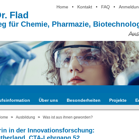
Home
•
Kontakt
•
FAQ
•
Anmeldun
Dr. Flad
eg für Chemie, Pharmazie, Biotechnol
Ausb
ufsinformation
Über uns
Besonderheiten
Projekte
E
Home
>
Ausbildung
>
Was ist aus ihnen geworden?
rin in der Innovationsforschung:
utherland, CTA-Lehrgang 52