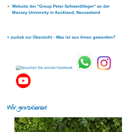
Unterricht
Website der "Group Peter Schwerdtfeger" an der
Massey University in Auckland, Neuseeland
Computerraum
Bibliothek
« zurück zur Übersicht - Was ist aus ihnen geworden?
Wohnen
Leben und Lernen in Stuttgart
Was ist aus ihnen geworden?
Wir gratulieren!