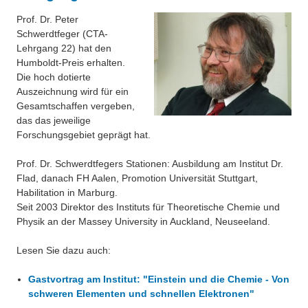
Über uns
Prof. Dr. Peter
CTA mit Schwerpunkt Biotechnologie
Schwerdtfeger (CTA-
Besonderheiten
Lehrgang 22) hat den
CTA mit Schwerpunkt Umwelt
Humboldt-Preis erhalten.
Projekte
Die hoch dotierte
Voraussetzungen
Auszeichnung wird für ein
Eduthek
Gesamtschaffen vergeben,
Anmeldung
das das jeweilige
Forschungsgebiet geprägt hat.
FAQ - Häufig gestellte Fragen und Antworten
Prof. Dr. Schwerdtfegers Stationen: Ausbildung am Institut Dr.
Informationen für ausländische Bewerber*innen
Flad, danach FH Aalen, Promotion Universität Stuttgart,
Habilitation in Marburg.
Kosten
Seit 2003 Direktor des Instituts für Theoretische Chemie und
Physik an der Massey University in Auckland, Neuseeland.
Ausbildung bei guter Leistung kostenlos
Lesen Sie dazu auch:
Freiplätze
Gastvortrag am Institut: "Einstein und die Chemie - Von
Ausbildungspläne
schweren Elementen und schnellen Elektronen"