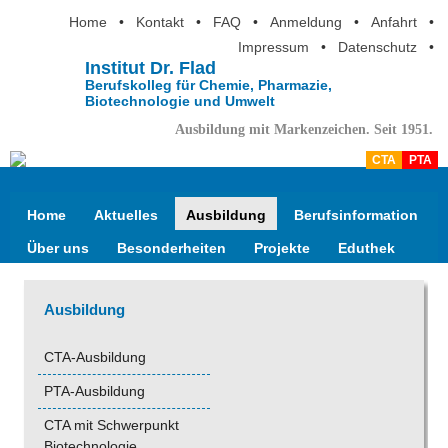
Home
•
Kontakt
•
FAQ
•
Anmeldung
•
Anfahrt
•
Impressum
•
Datenschutz
•
Institut Dr. Flad
Berufskolleg für Chemie, Pharmazie,
Biotechnologie und Umwelt
Ausbildung mit Markenzeichen. Seit 1951.
CTA
PTA
Home
Aktuelles
Ausbildung
Berufsinformation
Über uns
Besonderheiten
Projekte
Eduthek
Ausbildung
CTA-Ausbildung
PTA-Ausbildung
CTA mit Schwerpunkt
Biotechnologie