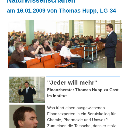
Naturwissenschaften"
Über uns
am 16.01.2009 von Thomas Hupp, LG 34
QM-Zertifizierung nach SGB III / AZAV
Besonderheiten
Preisrätsel
Projekte
Unsere Linktipps
Eduthek
Pressearchiv
Benzolring-Archiv
"Jeder will mehr"
Finanzberater Thomas Hupp zu Gast
im Institut
Was führt einen ausgewiesenen
Finanzexperten in ein Berufskolleg für
Chemie, Pharmazie und Umwelt?
Zum einen die Tatsache, dass er stolz