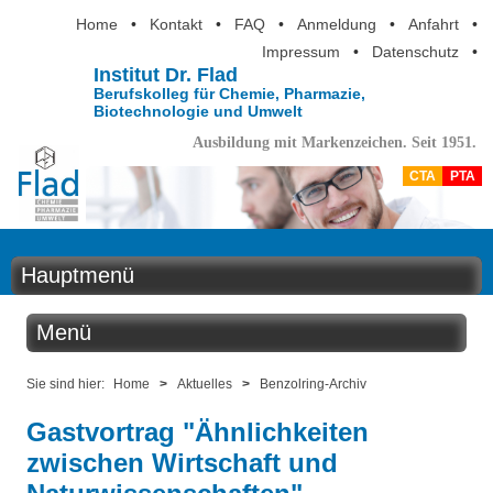
Home
•
Kontakt
•
FAQ
•
Anmeldung
•
Anfahrt
•
Impressum
•
Datenschutz
•
Institut Dr. Flad
Berufskolleg für Chemie, Pharmazie,
Biotechnologie und Umwelt
Ausbildung mit Markenzeichen. Seit 1951.
CTA
PTA
Hauptmenü
Home
Menü
Aktuelles
Aktuelles
Sie sind hier:
Home
>
Aktuelles
>
Benzolring-Archiv
Ausbildung
Gastvortrag "Ähnlichkeiten
Benzolring online
zwischen Wirtschaft und
Berufsinformation
Der Institutskalender