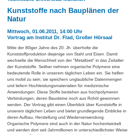
Besonderheiten
Kunststoffe nach Bauplänen der
Preisrätsel
Projekte
Natur
Unsere Linktipps
Eduthek
Mittwoch, 01.06.2011, 14:00 Uhr
Pressearchiv
Vortrag am Institut Dr. Flad, Großer Hörsaal
Mitte der 80iger Jahre des 20. Jh. überholte die
Benzolring-Archiv
Kunststoffproduktion diejenige von Stahl und Eisen. Damit
wechselte die Menschheit von der "Metallzeit" in das Zeitalter
der Kunststoffe. Seither nehmen organische Polymere eine
bedeutende Rolle in unserem täglichen Leben ein. Sie helfen
uns mobil zu sein, sie speichern unglaubliche Datenmengen
und liefern Hochleistungsmaterialien für medizinische
Anwendungen. Diese Stoffe bestehen aus hochpolymeren
Verbindungen, deren Bausteine noch aus Rohöl gewonnen
werden. Der Vortrag gibt einen Überblick über Kunststoffe in
unserem täglichen Leben und bietet grundlegende Einblicke in
deren Aufbau, Herstellung und Wiederverwendung.
Organische Polymere sind auch in der Natur hochentwickelt
und werden dort seit Jahrmillionen in unterschiedlichster Weise