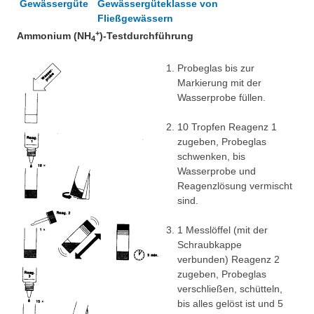
Gewässergüteklasse von
Über uns
Fließgewässern
Nanotechnologie
+
Ammonium (NH
)-Testdurchführung
Besonderheiten
4
Chemie in der Mikrowelle
Projekte
Probeglas bis zur
Markierung mit der
Chemischer Index und Gewässergüte
Eduthek
Wasserprobe füllen.
Herbarium
10 Tropfen Reagenz 1
zugeben, Probeglas
Arzneipflanzen im Botanischen Garten Hohenheim
schwenken, bis
Perlonfasern
Wasserprobe und
Reagenzlösung vermischt
Suppenchemie
sind.
Experimente mit Oxi-Reinigern
1 Messlöffel (mit der
Schraubkappe
Chemie im alten Ägypten
verbunden) Reagenz 2
zugeben, Probeglas
Videos unter dem Mikroskop
verschließen, schütteln,
bis alles gelöst ist und 5