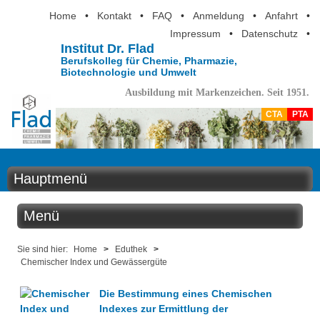
Home
•
Kontakt
•
FAQ
•
Anmeldung
•
Anfahrt
•
Impressum
•
Datenschutz
•
Institut Dr. Flad
Berufskolleg für Chemie, Pharmazie,
Biotechnologie und Umwelt
Ausbildung mit Markenzeichen. Seit 1951.
CTA
PTA
Hauptmenü
Home
Menü
Aktuelles
Eduthek
Sie sind hier:
Home
>
Eduthek
>
Chemischer Index und Gewässergüte
Ausbildung
Kabinettstücke
Die Bestimmung eines Chemischen
Berufsinformation
Indexes zur Ermittlung der
SuperLab - Das Labor in der Küche