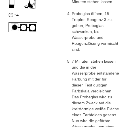
Projektarbeiten
Minuten stehen lassen.
Kupfer-Kreislauf
Probeglas öffnen, 15
Tropfen Reagenz 3 zu-
Chemie en miniature
geben, Probeglas
schwenken, bis
Wettbewerb Umweltfreundlicher Chemieunterricht
Wasserprobe und
Reagenzlösung vermischt
Chemiewaffen
sind.
Supraleiter
7 Minuten stehen lassen
und die in der
Das Osterei
Wasserprobe entstandene
Färbung mit der für
Weihnachtschemie
diesen Test gültigen
Farbskala vergleichen.
Weihnachtsgalenik
Das Probeglas wird zu
diesem Zweck auf die
kreisförmige weiße Fläche
eines Farbfeldes gesetzt.
Nun wird die gefärbte
Wasserprobe, von oben