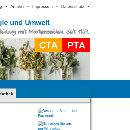
g
•
Anfahrt
•
Impressum
•
Datenschutz
•
ogie und Umwelt
ildung mit Markenzeichen. Seit 1951.
CTA
PTA
duthek