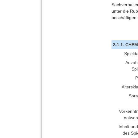
Sachverhalte
unter die Rub
beschäftigen.
2-1.1. CHE
Spield
Anzahl
Spi
P
Alterskl
Spra
Vorkenntn
notwen
Inhalt und
des Spi