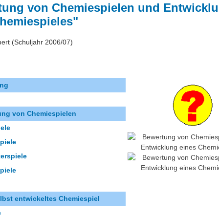
tung von Chemiespielen und Entwickl
Chemiespieles"
ert (Schuljahr 2006/07)
ung
ung von Chemiespielen
iele
piele
erspiele
piele
lbst entwickeltes Chemiespiel
e