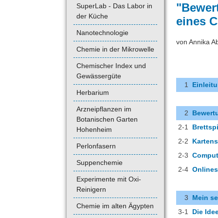
"Bewer
SuperLab - Das Labor in
der Küche
eines 
Nanotechnologie
von Annika Ab
Chemie in der Mikrowelle
Chemischer Index und
Gewässergüte
1
Einleit
Herbarium
Arzneipflanzen im
2
Bewert
Botanischen Garten
2-1
Brettsp
Hohenheim
2-2
Kartens
Perlonfasern
2-3
Comput
Suppenchemie
2-4
Onlines
Experimente mit Oxi-
Reinigern
3
Mein se
Chemie im alten Ägypten
3-1
Die Ide