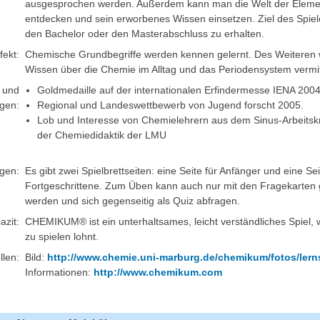
ausgesprochen werden. Außerdem kann man die Welt der Eleme
entdecken und sein erworbenes Wissen einsetzen. Ziel des Spiele
den Bachelor oder den Masterabschluss zu erhalten.
fekt:
Chemische Grundbegriffe werden kennen gelernt. Des Weiteren
Wissen über die Chemie im Alltag und das Periodensystem vermitt
n und
Goldmedaille auf der internationalen Erfindermesse IENA 200
gen:
Regional und Landeswettbewerb von Jugend forscht 2005.
Lob und Interesse von Chemielehrern aus dem Sinus-Arbeitsk
der Chemiedidaktik der LMU
gen:
Es gibt zwei Spielbrettseiten: eine Seite für Anfänger und eine Sei
Fortgeschrittene. Zum Üben kann auch nur mit den Fragekarten 
werden und sich gegenseitig als Quiz abfragen.
azit:
CHEMIKUM® ist ein unterhaltsames, leicht verständliches Spiel, 
zu spielen lohnt.
llen:
Bild:
http://www.chemie.uni-marburg.de/chemikum/fotos/lerns
Informationen:
http://www.chemikum.com