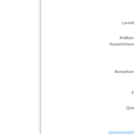
Lernef
Kritike
Auszeichnun
Anmerkun
F
Que