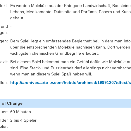
fekt:
Es werden Moleküle aus der Kategorie Landwirtschaft, Bausteine
Lebens, Medikamente, Duftstoffe und Parfüms, Fasern und Kunst
gebaut.
n und
-
gen:
gen:
Dem Spiel liegt ein umfassendes Begleitheft bei, in dem man Inf
über die entsprechenden Moleküle nachlesen kann. Dort werden
wichtigsten chemischen Grundbegriffe erläutert.
azit:
Bei diesem Spiel bekommt man ein Gefühl dafür, wie Moleküle a
sind. Eine Steck- und Puzzlearbeit darf allerdings nicht verabsch
wenn man an diesem Spiel Spaß haben will.
llen:
http://archives.arte-tv.com/hebdo/archimed/19991207/dtext/s
s of Change
auer:
60 Minuten
 der
2 bis 4 Spieler
eler: