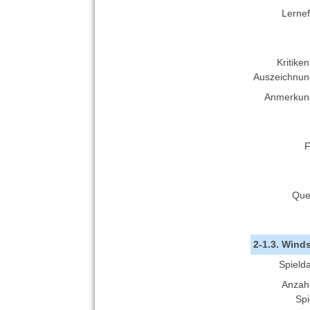
Lernef
Kritike
Auszeichnun
Anmerkun
F
Que
2-1.3. Wind
Spield
Anzahl
Spi