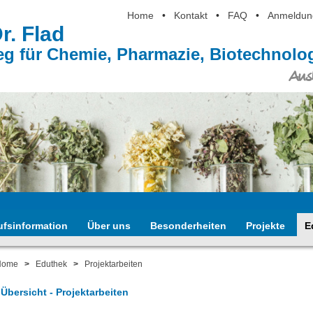
Home
•
Kontakt
•
FAQ
•
Anmeldun
Dr. Flad
eg für Chemie, Pharmazie, Biotechnol
Ausb
ufsinformation
Über uns
Besonderheiten
Projekte
E
Home
>
Eduthek
>
Projektarbeiten
 Übersicht - Projektarbeiten