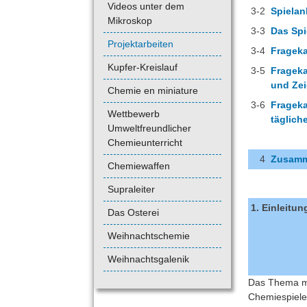
Videos unter dem
3-2
Spielan
Mikroskop
3-3
Das Spi
Projektarbeiten
3-4
Frageka
Kupfer-Kreislauf
3-5
Frageka
und Zei
Chemie en miniature
3-6
Frageka
Wettbewerb
täglich
Umweltfreundlicher
Chemieunterricht
4
Zusamm
Chemiewaffen
Supraleiter
1. Einleitun
Das Osterei
Weihnachtschemie
Weihnachtsgalenik
Das Thema me
Chemiespieles