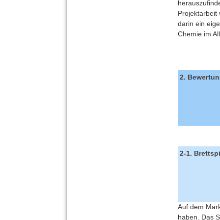
herauszufind
Projektarbei
darin ein eig
Chemie im Al
2. Bewertu
2-1. Brettsp
Auf dem Markt
haben. Das Sp