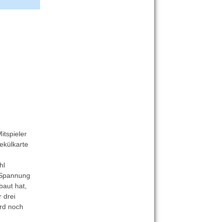
itspieler
ekülkarte
hl
n Spannung
baut hat,
r drei
ird noch