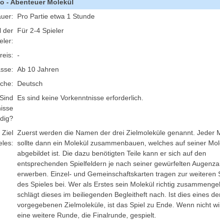
ko - Abenteuer Molekül
auer:
Pro Partie etwa 1 Stunde
 der
Für 2-4 Spieler
eler:
reis:
-
asse:
Ab 10 Jahren
che:
Deutsch
Sind
Es sind keine Vorkenntnisse erforderlich.
isse
dig?
 Ziel
Zuerst werden die Namen der drei Zielmoleküle genannt. Jeder M
eles:
sollte dann ein Molekül zusammenbauen, welches auf seiner Mol
abgebildet ist. Die dazu benötigten Teile kann er sich auf den
entsprechenden Spielfeldern je nach seiner gewürfelten Augenza
erwerben. Einzel- und Gemeinschaftskarten tragen zur weitere
des Spieles bei. Wer als Erstes sein Molekül richtig zusammenge
schlägt dieses im beiliegenden Begleitheft nach. Ist dies eines de
vorgegebenen Zielmoleküle, ist das Spiel zu Ende. Wenn nicht w
eine weitere Runde, die Finalrunde, gespielt.