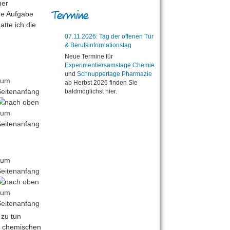
ner
Termine
ne Aufgabe
tte ich die
07.11.2026: Tag der offenen Tür
& Berufsinformationstag
Neue Termine für
Experimentiersamstage Chemie
und
Schnuppertage Pharmazie
zum
ab Herbst 2026 finden Sie
eitenanfang
baldmöglichst hier.
zum
eitenanfang
 zu tun
it chemischen