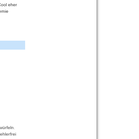
Cool eher
hemie
ürfeln.
hlerfrei