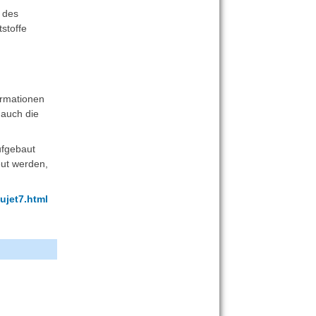
 des
stoffe
ormationen
 auch die
ufgebaut
eut werden,
ujet7.html