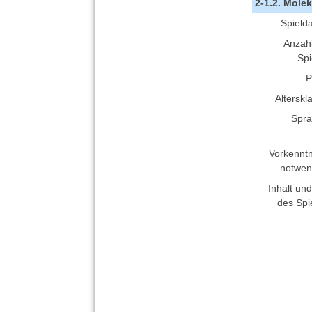
2-1.2. Mole
Spield
Anzahl
Spi
P
Alterskl
Spra
Vorkenntn
notwen
Inhalt und
des Spi