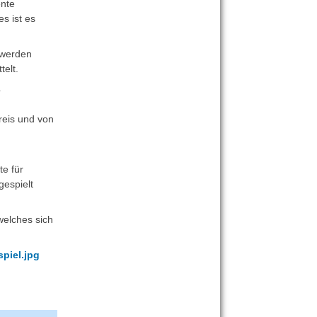
nte
s ist es
 werden
elt.
4
reis und von
te für
gespielt
welches sich
piel.jpg