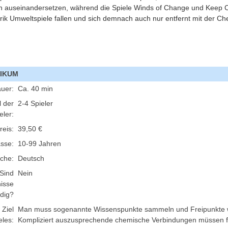
n auseinandersetzen, während die Spiele Winds of Change und Keep 
rik Umweltspiele fallen und sich demnach auch nur entfernt mit der C
MIKUM
auer:
Ca. 40 min
 der
2-4 Spieler
eler:
reis:
39,50 €
asse:
10-99 Jahren
che:
Deutsch
Sind
Nein
isse
dig?
 Ziel
Man muss sogenannte Wissenspunkte sammeln und Freipunkte w
eles:
Kompliziert auszusprechende chemische Verbindungen müssen fe