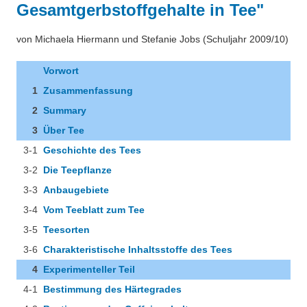
Gesamtgerbstoffgehalte in Tee"
Über uns
Nanotechnologie
Besonderheiten
von Michaela Hiermann und Stefanie Jobs (Schuljahr 2009/10)
Chemie in der Mikrowelle
Projekte
Vorwort
Chemischer Index und Gewässergüte
1
Zusammenfassung
Eduthek
Herbarium
2
Summary
3
Über Tee
Arzneipflanzen im Botanischen Garten Hohenheim
3-1
Geschichte des Tees
Perlonfasern
3-2
Die Teepflanze
3-3
Anbaugebiete
Suppenchemie
3-4
Vom Teeblatt zum Tee
Experimente mit Oxi-Reinigern
3-5
Teesorten
3-6
Charakteristische Inhaltsstoffe des Tees
Chemie im alten Ägypten
4
Experimenteller Teil
Videos unter dem Mikroskop
4-1
Bestimmung des Härtegrades