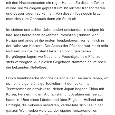
mit den Nachbarstaaten ein reger Handel. Zu diesem Zweck
wurde Tee zu Ziegeln gepresst um ihn leichter transportieren
und besser lagern zu können. Von diesen Teeziegeln brach
man sich zum Gebrauch dann ein Stück ab.
Im siebten und achten Jahrhundert entstanden in einigen für
ihre Tees heute noch bekannten Provinzen (Yunnan, Anhui,
Fujijan und andere) die ersten Teeplantagen, vornehmlich in
der Nähe von Klöstern. Der Anbau der Pflanzen war meist sehr
mühsam, da die meisten Gärten an hoch gelegenen
Berghängen lagen, wo Nebel und Feuchtigkeit die Pflanzen
stets versorgten. Aus diesen Gegenden stammen heute noch
die bekannten
Nebeltees
.
Durch buddhistische Mönche gelangte der Tee nach Japan, wo
sich eine eigenständige Teekultur mit den bekannten
Teezeremonien entwickelte. Neben Japan begann China mit
Korea, Persien, Indien, Afghanistan und Arabien mit Tee zu
handeln. Über diese Länder und über England, Holland und
Portugal, die Kolonien besetzten, verbreitete sich Tee in der
ganzen Welt, wobei viele Länder eigene Teezeremonien