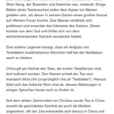
Shen Nung, der Botaniker und Gelehrter war, entdeckt. Einige
Blätter eines Teestrauches sollen dem Kaiser ins Wasser
gefallen sein, als dieser in seinem Garten einen großen Kessel
auf offenem Feuer kochte. Das Wasser verfärbte sich
goldbraun und erweckte das Interesse des Kaisers. Dieser
kostete von dem Sud und fühlte sich von dem
wohlschmeckenden Getränk wunderbar belebt.
Eine andere Legende besagt, dass ein Aufguss von
Teeblättern buddhistischen Mönchen half bei der Meditation
wach zu bleiben.
China gilt als Heimat des Tees, die ersten Teepflanzen sind
dort kultiviert worden. Den Namen erhielt der Tee vom
mandarin Wort
chá
(ursprünglich
chá yè
"Teeblätter"). Hieraus
leitet sich das indische Wort
chai
ab, dessen Ableitungen in
einigen Sprachen heute noch zu finden ist.
Seit dem dritten Jahrhundert vor Christus wurde Tee in China
sowohl als geschätztes Getränk als auch als Medizin
angesehen. Mit der Zeit entwickelte sich daraus in China und