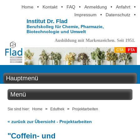
Home
•
Kontakt
•
FAQ
•
Anmeldung
•
Anfahrt
•
Impressum
•
Datenschutz
•
Institut Dr. Flad
Berufskolleg für Chemie, Pharmazie,
Biotechnologie und Umwelt
Ausbildung mit Markenzeichen. Seit 1951.
CTA
PTA
Hauptmenü
Home
Menü
Aktuelles
Eduthek
Sie sind hier:
Home
>
Eduthek
>
Projektarbeiten
Ausbildung
« zurück zur Übersicht - Projektarbeiten
Kabinettstücke
Berufsinformation
"Coffein- und
SuperLab - Das Labor in der Küche