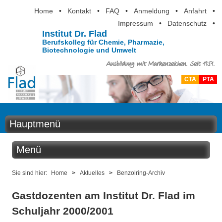
Home
•
Kontakt
•
FAQ
•
Anmeldung
•
Anfahrt
•
Impressum
•
Datenschutz
•
Institut Dr. Flad
Berufskolleg für Chemie, Pharmazie,
Biotechnologie und Umwelt
Ausbildung mit Markenzeichen. Seit 1951.
CTA
PTA
Hauptmenü
Home
Menü
Aktuelles
Aktuelles
Sie sind hier:
Home
>
Aktuelles
>
Benzolring-Archiv
Ausbildung
Gastdozenten am Institut Dr. Flad im
Benzolring online
Berufsinformation
Schuljahr 2000/2001
Der Institutskalender