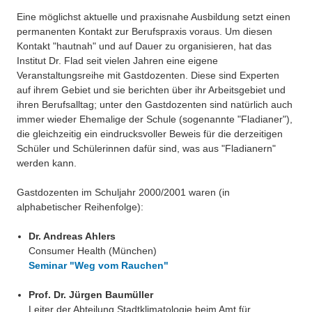
Über uns
Eine möglichst aktuelle und praxisnahe Ausbildung setzt einen
QM-Zertifizierung nach SGB III / AZAV
permanenten Kontakt zur Berufspraxis voraus. Um diesen
Besonderheiten
Kontakt "hautnah" und auf Dauer zu organisieren, hat das
Preisrätsel
Institut Dr. Flad seit vielen Jahren eine eigene
Projekte
Veranstaltungsreihe mit Gastdozenten. Diese sind Experten
Unsere Linktipps
auf ihrem Gebiet und sie berichten über ihr Arbeitsgebiet und
Eduthek
ihren Berufsalltag; unter den Gastdozenten sind natürlich auch
Pressearchiv
immer wieder Ehemalige der Schule (sogenannte "Fladianer"),
die gleichzeitig ein eindrucksvoller Beweis für die derzeitigen
Benzolring-Archiv
Schüler und Schülerinnen dafür sind, was aus "Fladianern"
werden kann.
Gastdozenten im Schuljahr 2000/2001 waren (in
alphabetischer Reihenfolge):
Dr. Andreas Ahlers
Consumer Health (München)
Seminar "Weg vom Rauchen"
Prof. Dr. Jürgen Baumüller
Leiter der Abteilung Stadtklimatologie beim Amt für