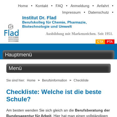
Home
•
Kontakt
•
FAQ
•
Anmeldung
•
Anfahrt
•
Impressum
•
Datenschutz
•
Institut Dr. Flad
Berufskolleg für Chemie, Pharmazie,
Biotechnologie und Umwelt
Ausbildung mit Markenzeichen. Seit 1951.
CTA
PTA
Hauptmenü
Home
Menü
Aktuelles
Berufsinformation
Sie sind hier:
Home
>
Berufsinformation
>
Checkliste
Ausbildung
Checkliste: Welche ist die beste
Experimentiersamstage Chemie für SchülerInnen
Schule?
Berufsinformation
Schnuppertage Pharmazie für SchülerInnen
Über uns
Am besten wenden Sie sich gleich an die
Berufsberatung der
Tag der offenen Tür - Berufsinformationstage
Bundesagentur für Arbeit
. Hier hat man einen vollständigen