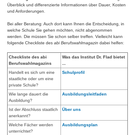
Besonderheiten
Überblick und differenzierte Informationen über Dauer, Kosten
Berufliche Orientierung (BORS und BOGY)
und Anforderungen.
Projekte
Berufsprofil
Bei aller Beratung: Auch dort kann Ihnen die Entscheidung, in
Eduthek
welche Schule Sie gehen möchten, nicht abgenommen
Arbeitsmarkt & Berufschancen
werden. Die müssen Sie schon selber treffen. Vielleicht kann
folgende Checkliste des
abi Berufswahlmagazin
dabei helfen:
Checkliste
Checkliste des abi
Was das Institut Dr. Flad bietet
Berufswahlmagazins
...
Handelt es sich um eine
Schulprofil
staatliche oder um eine
private Schule?
Wie lange dauert die
Ausbildungsleitfaden
Ausbildung?
Ist der Abschluss staatlich
Über uns
anerkannt?
Welche Fächer werden
Ausbildungsplan
unterrichtet?