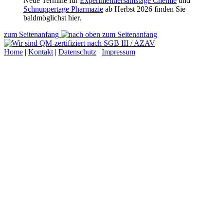
Neue Termine für
Experimentiersamstage Chemie
und
Schnuppertage Pharmazie
ab Herbst 2026 finden Sie
baldmöglichst hier.
zum Seitenanfang
Home
|
Kontakt
|
Datenschutz
|
Impressum