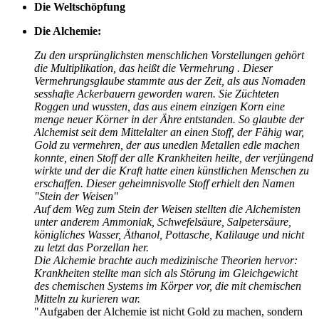
Die Weltschöpfung
Die Alchemie:
Zu den ursprünglichsten menschlichen Vorstellungen gehört
die Multiplikation, das heißt die Vermehrung . Dieser
Vermehrungsglaube stammte aus der Zeit, als aus Nomaden
sesshafte Ackerbauern geworden waren. Sie Züchteten
Roggen und wussten, das aus einem einzigen Korn eine
menge neuer Körner in der Ähre entstanden. So glaubte der
Alchemist seit dem Mittelalter an einen Stoff, der Fähig war,
Gold zu vermehren, der aus unedlen Metallen edle machen
konnte, einen Stoff der alle Krankheiten heilte, der verjüngend
wirkte und der die Kraft hatte einen künstlichen Menschen zu
erschaffen. Dieser geheimnisvolle Stoff erhielt den Namen
"Stein der Weisen"
Auf dem Weg zum Stein der Weisen stellten die Alchemisten
unter anderem Ammoniak, Schwefelsäure, Salpetersäure,
königliches Wasser, Äthanol, Pottasche, Kalilauge und nicht
zu letzt das Porzellan her.
Die Alchemie brachte auch medizinische Theorien hervor:
Krankheiten stellte man sich als Störung im Gleichgewicht
des chemischen Systems im Körper vor, die mit chemischen
Mitteln zu kurieren war.
"Aufgaben der Alchemie ist nicht Gold zu machen, sondern