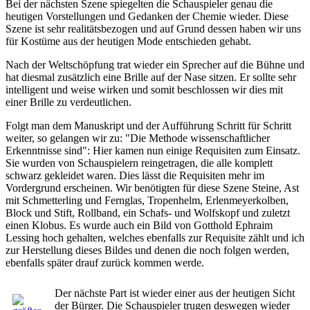
Bei der nächsten Szene spiegelten die Schauspieler genau die
heutigen Vorstellungen und Gedanken der Chemie wieder. Diese
Szene ist sehr realitätsbezogen und auf Grund dessen haben wir uns
für Kostüme aus der heutigen Mode entschieden gehabt.
Nach der Weltschöpfung trat wieder ein Sprecher auf die Bühne und
hat diesmal zusätzlich eine Brille auf der Nase sitzen. Er sollte sehr
intelligent und weise wirken und somit beschlossen wir dies mit
einer Brille zu verdeutlichen.
Folgt man dem Manuskript und der Aufführung Schritt für Schritt
weiter, so gelangen wir zu: "Die Methode wissenschaftlicher
Erkenntnisse sind": Hier kamen nun einige Requisiten zum Einsatz.
Sie wurden von Schauspielern reingetragen, die alle komplett
schwarz gekleidet waren. Dies lässt die Requisiten mehr im
Vordergrund erscheinen. Wir benötigten für diese Szene Steine, Ast
mit Schmetterling und Fernglas, Tropenhelm, Erlenmeyerkolben,
Block und Stift, Rollband, ein Schafs- und Wolfskopf und zuletzt
einen Klobus. Es wurde auch ein Bild von Gotthold Ephraim
Lessing hoch gehalten, welches ebenfalls zur Requisite zählt und ich
zur Herstellung dieses Bildes und denen die noch folgen werden,
ebenfalls später drauf zurück kommen werde.
Der nächste Part ist wieder einer aus der heutigen Sicht
der Bürger. Die Schauspieler trugen deswegen wieder