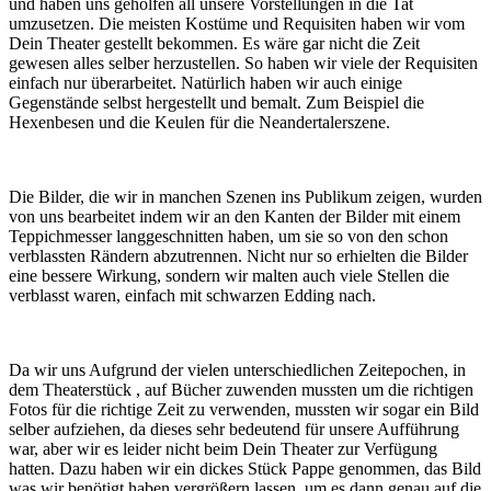
und haben uns geholfen all unsere Vorstellungen in die Tat
umzusetzen. Die meisten Kostüme und Requisiten haben wir vom
Dein Theater gestellt bekommen. Es wäre gar nicht die Zeit
gewesen alles selber herzustellen. So haben wir viele der Requisiten
einfach nur überarbeitet. Natürlich haben wir auch einige
Gegenstände selbst hergestellt und bemalt. Zum Beispiel die
Hexenbesen und die Keulen für die Neandertalerszene.
Die Bilder, die wir in manchen Szenen ins Publikum zeigen, wurden
von uns bearbeitet indem wir an den Kanten der Bilder mit einem
Teppichmesser langgeschnitten haben, um sie so von den schon
verblassten Rändern abzutrennen. Nicht nur so erhielten die Bilder
eine bessere Wirkung, sondern wir malten auch viele Stellen die
verblasst waren, einfach mit schwarzen Edding nach.
Da wir uns Aufgrund der vielen unterschiedlichen Zeitepochen, in
dem Theaterstück , auf Bücher zuwenden mussten um die richtigen
Fotos für die richtige Zeit zu verwenden, mussten wir sogar ein Bild
selber aufziehen, da dieses sehr bedeutend für unsere Aufführung
war, aber wir es leider nicht beim Dein Theater zur Verfügung
hatten. Dazu haben wir ein dickes Stück Pappe genommen, das Bild
was wir benötigt haben vergrößern lassen, um es dann genau auf die