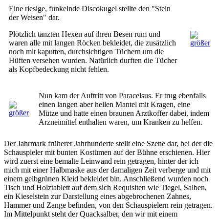
Eine riesige, funkelnde Discokugel stellte den "Stein
der Weisen" dar.
Plötzlich tanzten Hexen auf ihren Besen rum und
waren alle mit langen Röcken bekleidet, die zusätzlich
noch mit kaputten, durchsichtigen Tüchern um die
Hüften versehen wurden. Natürlich durften die Tücher
als Kopfbedeckung nicht fehlen.
Nun kam der Auftritt von Paracelsus. Er trug ebenfalls
einen langen aber hellen Mantel mit Kragen, eine
Mütze und hatte einen braunen Arztkoffer dabei, indem
Arzneimittel enthalten waren, um Kranken zu helfen.
Der Jahrmark früherer Jahrhunderte stellt eine Szene dar, bei der die
Schauspieler mit bunten Kostümen auf der Bühne erschienen. Hier
wird zuerst eine bemalte Leinwand rein getragen, hinter der ich
mich mit einer Halbmaske aus der damaligen Zeit verberge und mit
einem gelbgrünen Kleid bekleidet bin. Anschließend wurden noch
Tisch und Holztablett auf dem sich Requisiten wie Tiegel, Salben,
ein Kieselstein zur Darstellung eines abgebrochenen Zahnes,
Hammer und Zange befinden, von den Schauspielern rein getragen.
Im Mittelpunkt steht der Quacksalber, den wir mit einem