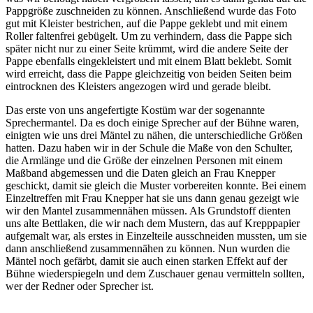
Pappgröße zuschneiden zu können. Anschließend wurde das Foto
gut mit Kleister bestrichen, auf die Pappe geklebt und mit einem
Roller faltenfrei gebügelt. Um zu verhindern, dass die Pappe sich
später nicht nur zu einer Seite krümmt, wird die andere Seite der
Pappe ebenfalls eingekleistert und mit einem Blatt beklebt. Somit
wird erreicht, dass die Pappe gleichzeitig von beiden Seiten beim
eintrocknen des Kleisters angezogen wird und gerade bleibt.
Das erste von uns angefertigte Kostüm war der sogenannte
Sprechermantel. Da es doch einige Sprecher auf der Bühne waren,
einigten wie uns drei Mäntel zu nähen, die unterschiedliche Größen
hatten. Dazu haben wir in der Schule die Maße von den Schulter,
die Armlänge und die Größe der einzelnen Personen mit einem
Maßband abgemessen und die Daten gleich an Frau Knepper
geschickt, damit sie gleich die Muster vorbereiten konnte. Bei einem
Einzeltreffen mit Frau Knepper hat sie uns dann genau gezeigt wie
wir den Mantel zusammennähen müssen. Als Grundstoff dienten
uns alte Bettlaken, die wir nach dem Mustern, das auf Krepppapier
aufgemalt war, als erstes in Einzelteile ausschneiden mussten, um sie
dann anschließend zusammennähen zu können. Nun wurden die
Mäntel noch gefärbt, damit sie auch einen starken Effekt auf der
Bühne wiederspiegeln und dem Zuschauer genau vermitteln sollten,
wer der Redner oder Sprecher ist.