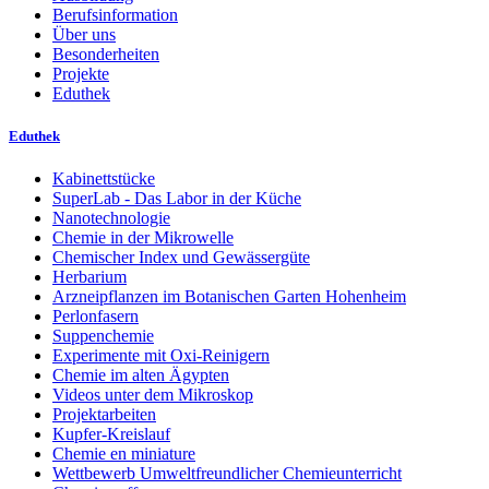
Berufsinformation
Über uns
Besonderheiten
Projekte
Eduthek
Eduthek
Kabinettstücke
SuperLab - Das Labor in der Küche
Nanotechnologie
Chemie in der Mikrowelle
Chemischer Index und Gewässergüte
Herbarium
Arzneipflanzen im Botanischen Garten Hohenheim
Perlonfasern
Suppenchemie
Experimente mit Oxi-Reinigern
Chemie im alten Ägypten
Videos unter dem Mikroskop
Projektarbeiten
Kupfer-Kreislauf
Chemie en miniature
Wettbewerb Umweltfreundlicher Chemieunterricht