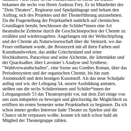
bekamen die sechs von Herrn Andreas Frey. Er ist Mitarbeiter des
"Dein Theaters", Regisseur und Spielpädagoge und bekam den
Auftrag, sich des Projektes und der Theaterführung anzunehmen.
Da die Fragestellung der Projektarbeit natürlich auf chemischen
Grundlagen beruht, beschlossen die Schüler*innen eine Art
theatralische Zeitreise durch die Geschichtsepochen der Chemie zu
erzählen und wiederzugeben. Angefangen mit der Weltschöpfung
und der Chemie als Naturwissenschaft über die Steinzeit, wo das
Feuer entflammt wurde, die Bronzezeit mit all ihren Farben und
Kunsthandwerken, das antike Griechenland und seine
Hochkulturen, Paracelsus und seine Alchemie, die Jahrmärkte und
der Quacksalber, über Lavoisier`s Analyse und Synthese,
"Wahlverwandtschaften", eine Szene aus Goethes Roman, über das
Periodensystem und der organischen Chemie, bis hin zum
Atommodell und dem heutigen Kunststoff. Als das neue Schuljahr
anfing und wir, der Lehrgang 54, unsere Ausbildung antraten,
stellten uns die sechs Schülerrinnen und Schüler*innen der
Lehrgangsstufe 53 das Theaterprojekt vor, mit dem Ziel einige von
uns zum mitspielen zu bewegen und gleichzeitig die Möglichkeit zu
eröffnen im ersten Semester seine Projektarbeit zu beginnen. Da ich
schon immer großes Interesse hatte Theater zu Spielen und die
Chance nicht verpassen wollte, konnte ich mich schon bald als
Mitglied der Theatergruppe zählen.