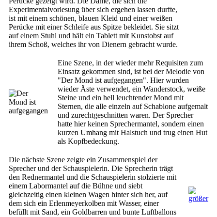
Perücke gezeigt wird. Die Dame, die sich die
Experimentalvorlesung über sich ergehen lassen durfte,
ist mit einem schönen, blauen Kleid und einer weißen
Perücke mit einer Schleife aus Spitze bekleidet. Sie sitzt
auf einem Stuhl und hält ein Tablett mit Kunstobst auf
ihrem Schoß, welches ihr von Dienern gebracht wurde.
Eine Szene, in der wieder mehr Requisiten zum
Einsatz gekommen sind, ist bei der Melodie von
"Der Mond ist aufgegangen". Hier wurden
wieder Äste verwendet, ein Wanderstock, weiße
Steine und ein hell leuchtender Mond mit
Sternen, die alle einzeln auf Schablone aufgemalt
und zurechtgeschnitten waren. Der Sprecher
hatte hier keinen Sprechermantel, sondern einen
kurzen Umhang mit Halstuch und trug einen Hut
als Kopfbedeckung.
Die nächste Szene zeigte ein Zusammenspiel der
Sprecher und der Schauspielerin. Die Sprecherin trägt
den Rednermantel und die Schauspielerin stolzierte mit
einem Labormantel auf die Bühne und siebt
gleichzeitig einen kleinen Wagen hinter sich her, auf
dem sich ein Erlenmeyerkolben mit Wasser, einer
befüllt mit Sand, ein Goldbarren und bunte Luftballons