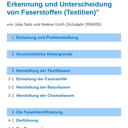
Erkennung und Unterscheidung
Über uns
Nanotechnologie
von Faserstoffen (Textilien)"
Besonderheiten
Chemie in der Mikrowelle
von Julia Seib und Helene Urich (Schuljahr 2004/05)
Projekte
Chemischer Index und Gewässergüte
1
Einleitung und Problemstellung
Eduthek
Herbarium
2
Geschichtliche Hintergründe
Arzneipflanzen im Botanischen Garten Hohenheim
Perlonfasern
3
Herstellung der Textilfasern
3-1
Einteilung der Faserstoffe
Suppenchemie
3-2
Herstellung der Naturfasern
Experimente mit Oxi-Reinigern
3-3
Herstellung der Chemiefasern
Chemie im alten Ägypten
4
Die Faseridentifizierung
Videos unter dem Mikroskop
4-1
Einführung