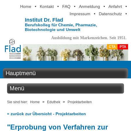
Home
•
Kontakt
•
FAQ
•
Anmeldung
•
Anfahrt
•
Impressum
•
Datenschutz
•
Institut Dr. Flad
Berufskolleg für Chemie, Pharmazie,
Biotechnologie und Umwelt
Ausbildung mit Markenzeichen. Seit 1951.
CTA
PTA
Hauptmenü
Home
Menü
Aktuelles
Eduthek
Sie sind hier:
Home
>
Eduthek
>
Projektarbeiten
Ausbildung
« zurück zur Übersicht - Projektarbeiten
Kabinettstücke
Berufsinformation
"Erprobung von Verfahren zur
SuperLab - Das Labor in der Küche