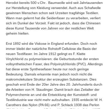
Herodot bereits 500 v.Chr.. Baumwolle wird seit Jahrtausenden
zur Herstellung von Kleidung verwendet. Auch aus Schafwolle
gewinnen Menschen schon seit Urzeiten tragfähige Textilien.
Wann man gelernt hat die Seidenfaser zu verarbeiten, verliert
sich im Dunkel der Vorzeit. Fakt ist jedoch, dass die Chinesen
diese Kunst Tausende von Jahren vor der restlichen Welt
geheim hielten.
Erst 1892 wird die Viskose in England erfunden. Doch noch
immer bleibt der natürliche Rohstoff Cellulose die Basis der
neuen Textilfaser. Im Jahre 1912 gelingt es F. Klatte
Vinylchlorid zu polymerisieren: die Geburtsstunde der ersten
vollsynthetischen Faser, des Polyvinylchlorids (PVC). Allerdings
hat diese erste Synthesefaser heute nur noch geringe
Bedeutung. Damals erkannte man jedoch noch nicht die
makromolekulare Struktur der erzeugten Substanzen. Dies
geschah erst Ende der 20er Jahre des 20. Jahrhunderts durch
die Arbeiten von H. Staudinger. Damit brach das Zeitalter der
Polymerchemie an und die Entwicklung der Kunststoff- und
Textilindustrie war nicht mehr aufzuhalten. 1935 entdeckt W. H.
Carothers das Nylon (PA 66) und P. Schlack 1938 das Perlon