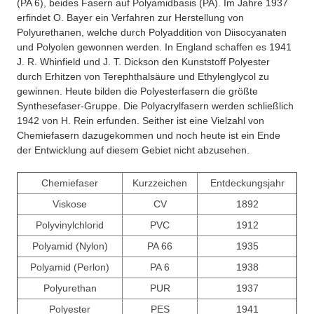
(PA 6), beides Fasern auf Polyamidbasis (PA). Im Jahre 1937
erfindet O. Bayer ein Verfahren zur Herstellung von
Polyurethanen, welche durch Polyaddition von Diisocyanaten
und Polyolen gewonnen werden. In England schaffen es 1941
J. R. Whinfield und J. T. Dickson den Kunststoff Polyester
durch Erhitzen von Terephthalsäure und Ethylenglycol zu
gewinnen. Heute bilden die Polyesterfasern die größte
Synthesefaser-Gruppe. Die Polyacrylfasern werden schließlich
1942 von H. Rein erfunden. Seither ist eine Vielzahl von
Chemiefasern dazugekommen und noch heute ist ein Ende
der Entwicklung auf diesem Gebiet nicht abzusehen.
Chemiefaser
Kurzzeichen
Entdeckungsjahr
Viskose
CV
1892
Polyvinylchlorid
PVC
1912
Polyamid (Nylon)
PA 66
1935
Polyamid (Perlon)
PA 6
1938
Polyurethan
PUR
1937
Polyester
PES
1941