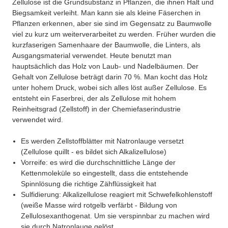
Zellulose ist die Grundsubstanz in Pflanzen, die ihnen Halt und
Biegsamkeit verleiht. Man kann sie als kleine Fäserchen in
Pflanzen erkennen, aber sie sind im Gegensatz zu Baumwolle
viel zu kurz um weiterverarbeitet zu werden. Früher wurden die
kurzfaserigen Samenhaare der Baumwolle, die Linters, als
Ausgangsmaterial verwendet. Heute benutzt man
hauptsächlich das Holz von Laub- und Nadelbäumen. Der
Gehalt von Zellulose beträgt darin 70 %. Man kocht das Holz
unter hohem Druck, wobei sich alles löst außer Zellulose. Es
entsteht ein Faserbrei, der als Zellulose mit hohem
Reinheitsgrad (Zellstoff) in der Chemiefaserindustrie
verwendet wird.
Es werden Zellstoffblätter mit Natronlauge versetzt
(Zellulose quillt - es bildet sich Alkalizellulose)
Vorreife: es wird die durchschnittliche Länge der
Kettenmoleküle so eingestellt, dass die entstehende
Spinnlösung die richtige Zähflüssigkeit hat
Sulfidierung: Alkalizellulose reagiert mit Schwefelkohlenstoff
(weiße Masse wird rotgelb verfärbt - Bildung von
Zellulosexanthogenat. Um sie verspinnbar zu machen wird
sie durch Natronlauge gelöst.