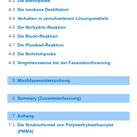
4-2
Die Brennprobe
Projektarbeiten
4-3
Die trockene Destillation
Kupfer-Kreislauf
4-4
Verhalten in verschiedenen Lösungsmitteln
Chemie en miniature
4-5
Die Ninhydrin-Reaktion
4-6
Die Biuret-Reaktion
Wettbewerb Umweltfreundlicher Chemieunterricht
4-7
Die Plumbad-Reaktion
Chemiewaffen
4-8
Die Beilsteinprobe
4-9
Vorgehensweise bei der Faseridentifizierung
Supraleiter
Das Osterei
5
Mischfaseruntersuchung
Weihnachtschemie
6
Summary (Zusammenfassung)
Weihnachtsgalenik
7
Anhang
7-1
Die Strukturformel von Polymethylmethacrylat
(PMMA)