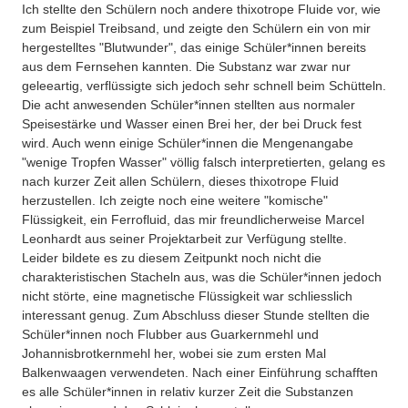
Ich stellte den Schülern noch andere thixotrope Fluide vor, wie
zum Beispiel Treibsand, und zeigte den Schülern ein von mir
hergestelltes "Blutwunder", das einige Schüler*innen bereits
aus dem Fernsehen kannten. Die Substanz war zwar nur
geleeartig, verflüssigte sich jedoch sehr schnell beim Schütteln.
Die acht anwesenden Schüler*innen stellten aus normaler
Speisestärke und Wasser einen Brei her, der bei Druck fest
wird. Auch wenn einige Schüler*innen die Mengenangabe
"wenige Tropfen Wasser" völlig falsch interpretierten, gelang es
nach kurzer Zeit allen Schülern, dieses thixotrope Fluid
herzustellen. Ich zeigte noch eine weitere "komische"
Flüssigkeit, ein Ferrofluid, das mir freundlicherweise Marcel
Leonhardt aus seiner Projektarbeit zur Verfügung stellte.
Leider bildete es zu diesem Zeitpunkt noch nicht die
charakteristischen Stacheln aus, was die Schüler*innen jedoch
nicht störte, eine magnetische Flüssigkeit war schliesslich
interessant genug. Zum Abschluss dieser Stunde stellten die
Schüler*innen noch Flubber aus Guarkernmehl und
Johannisbrotkernmehl her, wobei sie zum ersten Mal
Balkenwaagen verwendeten. Nach einer Einführung schafften
es alle Schüler*innen in relativ kurzer Zeit die Substanzen