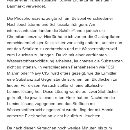
wurde eine Handelsübliche "Schwarzlicht-Birne" aus dem
Baumarkt verwendet.
Die Phosphoreszenz zeigte ich am Beispiel verschiedener
Nachtleuchtsterne und Schlüsselanhängern. Am
interessantesten fanden die Schüler*innen jedoch die
Chemilumineszenz. Hierfür hatte ich vorher die Glaskapillaren
verschiedenfarbiger Knicklichter vorsichtig entfernt, um sie nun
vor den Schülern zu zerbrechen und mit Wasserstoffperoxid
zum Leuchten zu bringen. Da ich mit einer verdünnten
Wasserstoffperoxidlösung arbeitete, leuchteten die Substanzen
nicht so intensiv. In verschiedenen Fernsehserien wie "CSI:
Miami" oder "Navy CIS" wird öfters gezeigt, wie die Ermittler
eine Substanz auf Gegenstände sprühen, um Blutflecken zu
finden. Für diesen Versuch stellte ich eine alkalische
Luminollösung her. Diese Lösung wurde auf zwei Stofftücher
getropft, die jeweils einen roten Fleck hatten. Nachdem die
Luminollösung zugegeben und das Stofftuch mit
Wasserstoffperoxid eingesprüht wurde, fing der mit Hämin
versetzte Fleck sofort an leicht bläulich zu leuchten.
Da nach diesen Versuchen noch wenige Minuten bis zum