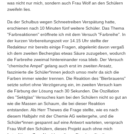
was nicht nur mich, sondern auch Frau Wolf an den Schülern
zweifeln lies.
Da der Schulbus wegen Schneetreiben Verspätung hatte,
erschienen nach 10 Minuten fünf weitere Schüler. Das Thema
"Farbreaktionen" eröffnete ich mit dem Versuch "Farbreihe". In
der kurzen Vorbereitungszeit vor 14.15 Uhr stellte der
Redakteur mir bereits einige Fragen, abgelenkt davon vergaß
ich dem zweiten Becherglas etwas Säure zuzugeben, wodurch
die Farbreihe zweimal hintereinander rosa blieb. Der Versuch
"chemische Ampel" gelang auch erst im zweiten Ansatz,
faszinierte die Schüler*innen jedoch umso mehr da sich die
Farben immer wieder trennen. Die Reaktion des "Bierbrauens"
setzte sofort ohne Verzögerung ein, im zweiten Versuch kam
die Färbung der Lösung nach 30 Sekunden. Die Oszillation
des "Sektglas" Versuches kam bei den Schülern nicht so gut an
wie die Massen an Schaum, die bei dieser Reaktion
entstanden. Als Herr Thewes die Frage stellte, wie es nach
diesem Halbjahr mit der Chemie AG weitergehe, und die
Schüler*innen gespannt auf eine Antwort warteten, versprach
Frau Wolf den Schülern, dieses Projekt auch ohne mich