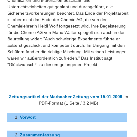
Chemikalien und Materialien beschafft, alle
Projektarbeiten
Unterrichtseinheiten gut geplant und durchgeführt, alle
Sicherheitsvorkehrungen beachtet. Das Ende der Projektarbeit
Kupfer-Kreislauf
ist aber nicht das Ende der Chemie AG, die von der
Chemielehrerin Heidi Wolf fortgesetzt wird. Ihre Begeisterung
Chemie en miniature
für die Chemie AG von Mario Walter spiegelt sich auch in der
Beurteilung wider: "Auch schwierige Experimente führte er
Wettbewerb Umweltfreundlicher Chemieunterricht
äußerst geschickt und kompetent durch. Im Umgang mit den
Schülern fand er die richtige Mischung. Mit seinen Leistungen
Chemiewaffen
waren wir außerordentlich zufrieden." Das Institut sagt
"Glückwunsch!" zu diesem gelungenen Projekt.
Supraleiter
Das Osterei
Weihnachtschemie
Zeitungsartikel der Marbacher Zeitung vom 15.01.2009
im
Weihnachtsgalenik
PDF-Format (1 Seite / 3,2 MB)
1
Vorwort
2
Zusammenfassung