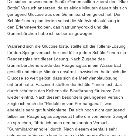
Die sieben anwesenden Schüler*innen sollten zuerst den "Blue
Bottle" Versuch ansetzen, da es einige Minuten dauert bis sich
genügend Glucose aus den Gummibärchen gelöst hat. Die
Schüler*innen pipettierten selbst die Methylenblaulösung in
den Erlenmeyerkolben, das Natriumhydroxid und die
Gummibärchen habe ich selber eingewogen.
Während sich die Glucose löste, stellte ich die Tollens-Lösung
für den Spiegelversuch her und füllte jedem Schüler*innen ein
Reagenzglas mit dieser Lösung. Nach Zugabe des
Gummibärchens wurde das Reagenzglas in ein Wasserbad
gestellt und einige Minuten erwärmt. Inzwischen hatte sich die
Glucose so weit gelöst, dass sich die Methylenblaulösung
entfärbt hatte. Fasziniert stellten die Schüler*innen fest, das
durch schütteln des Kolbens die Blaufärbung für kurze Zeit
wieder eintritt. Nach diesem besonders gelungenen Versuch
zeigte ich noch die "Reduktion von Permanganat", was
ebenfalls sehr gut funktionierte. Da sich noch nicht genügend
Silber am Reagenzglas abgesetzt hatte um von einem Spiegel
zu sprechen, führte ich noch den bekannten Versuch
"Gummibärchenhölle" durch. Nach diesem ebenfalls sehr
gelungenem Versuch konnte man die Reagenzgläser auch als