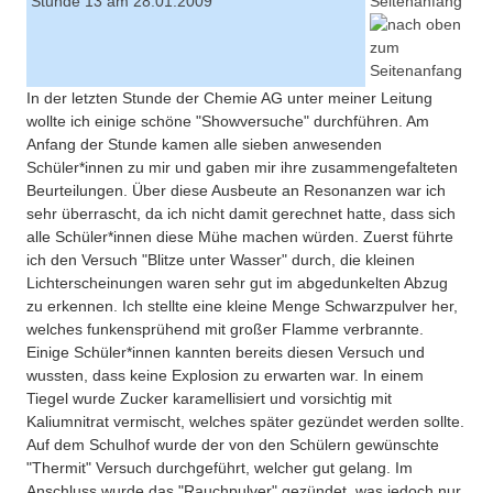
Stunde 13 am 28.01.2009
Seitenanfang
In der letzten Stunde der Chemie AG unter meiner Leitung
wollte ich einige schöne "Showversuche" durchführen. Am
Anfang der Stunde kamen alle sieben anwesenden
Schüler*innen zu mir und gaben mir ihre zusammengefalteten
Beurteilungen. Über diese Ausbeute an Resonanzen war ich
sehr überrascht, da ich nicht damit gerechnet hatte, dass sich
alle Schüler*innen diese Mühe machen würden. Zuerst führte
ich den Versuch "Blitze unter Wasser" durch, die kleinen
Lichterscheinungen waren sehr gut im abgedunkelten Abzug
zu erkennen. Ich stellte eine kleine Menge Schwarzpulver her,
welches funkensprühend mit großer Flamme verbrannte.
Einige Schüler*innen kannten bereits diesen Versuch und
wussten, dass keine Explosion zu erwarten war. In einem
Tiegel wurde Zucker karamellisiert und vorsichtig mit
Kaliumnitrat vermischt, welches später gezündet werden sollte.
Auf dem Schulhof wurde der von den Schülern gewünschte
"Thermit" Versuch durchgeführt, welcher gut gelang. Im
Anschluss wurde das "Rauchpulver" gezündet, was jedoch nur