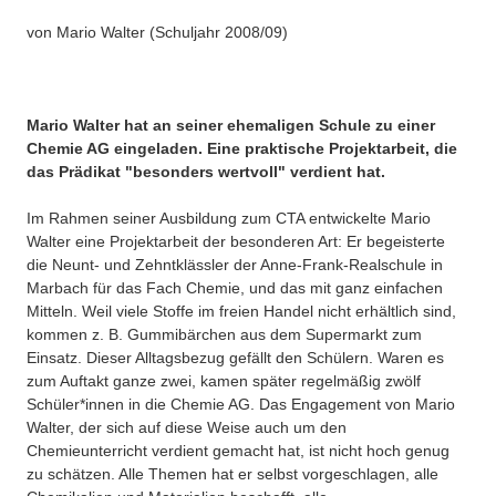
Über uns
von Mario Walter (Schuljahr 2008/09)
Nanotechnologie
Besonderheiten
Chemie in der Mikrowelle
Projekte
Mario Walter hat an seiner ehemaligen Schule zu einer
Chemischer Index und Gewässergüte
Chemie AG eingeladen. Eine praktische Projektarbeit, die
Eduthek
das Prädikat "besonders wertvoll" verdient hat.
Herbarium
Im Rahmen seiner Ausbildung zum CTA entwickelte Mario
Arzneipflanzen im Botanischen Garten Hohenheim
Walter eine Projektarbeit der besonderen Art: Er begeisterte
die Neunt- und Zehntklässler der Anne-Frank-Realschule in
Perlonfasern
Marbach für das Fach Chemie, und das mit ganz einfachen
Mitteln. Weil viele Stoffe im freien Handel nicht erhältlich sind,
Suppenchemie
kommen z. B. Gummibärchen aus dem Supermarkt zum
Einsatz. Dieser Alltagsbezug gefällt den Schülern. Waren es
Experimente mit Oxi-Reinigern
zum Auftakt ganze zwei, kamen später regelmäßig zwölf
Schüler*innen in die Chemie AG. Das Engagement von Mario
Chemie im alten Ägypten
Walter, der sich auf diese Weise auch um den
Chemieunterricht verdient gemacht hat, ist nicht hoch genug
Videos unter dem Mikroskop
zu schätzen. Alle Themen hat er selbst vorgeschlagen, alle