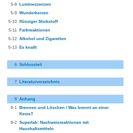
5-8
Lumineszenzen
5-9
Wunderkerzen
5-10
flüssiger Stickstoff
5-11
Farbreaktionen
5-12
Alkohol und Zigaretten
5-13
Es knallt
6
Schlussteil
7
Literaturverzeichnis
8
Anhang
8-1
Brennen und Löschen / Was brennt an einer
Kerze?
8-2
Superlab: Nachweisreaktionen mit
Haushaltsmitteln