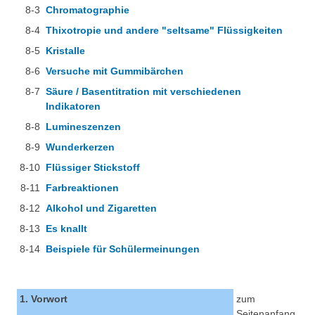
8-3
Chromatographie
8-4
Thixotropie und andere "seltsame" Flüssigkeiten
8-5
Kristalle
8-6
Versuche mit Gummibärchen
8-7
Säure / Basentitration mit verschiedenen
Indikatoren
8-8
Lumineszenzen
8-9
Wunderkerzen
8-10
Flüssiger Stickstoff
8-11
Farbreaktionen
8-12
Alkohol und Zigaretten
8-13
Es knallt
8-14
Beispiele für Schülermeinungen
1. Vorwort
zum
Seitenanfang