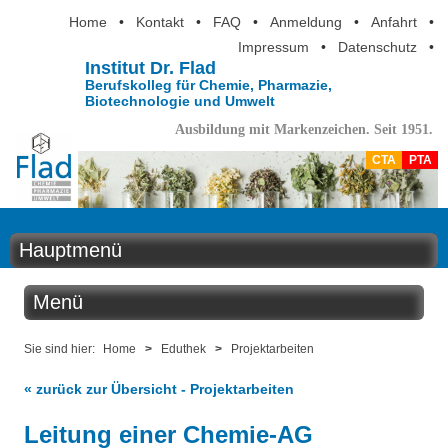
Home
•
Kontakt
•
FAQ
•
Anmeldung
•
Anfahrt
•
Impressum
•
Datenschutz
•
Institut Dr. Flad
Berufskolleg für Chemie, Pharmazie,
Biotechnologie und Umwelt
Ausbildung mit Markenzeichen. Seit 1951.
CTA
PTA
Hauptmenü
Home
Menü
Aktuelles
Eduthek
Sie sind hier:
Home
>
Eduthek
>
Projektarbeiten
Ausbildung
« zurück zur Übersicht - Projektarbeiten
Kabinettstücke
Berufsinformation
Leitung einer Chemie-AG
SuperLab - Das Labor in der Küche