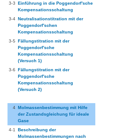
Kupfer-Kreislauf
3-3
Einführung in die Poggendorf'sche
Kompensationsschaltung
Chemie en miniature
3-4
Neutralisationstitration mit der
Poggendorf'schen
Wettbewerb Umweltfreundlicher Chemieunterricht
Kompensationsschaltung
Chemiewaffen
3-5
Fällungstitration mit der
Poggendorf'sche
Supraleiter
Kompensationsschaltung
(Versuch 1)
Das Osterei
3-6
Fällungstitration mit der
Poggendorf'sche
Weihnachtschemie
Kompensationsschaltung
(Versuch 2)
Weihnachtsgalenik
4
Molmassenbestimmung mit Hilfe
der Zustandsgleichung für ideale
Gase
4-1
Beschreibung der
Molmassenbestimmungen nach