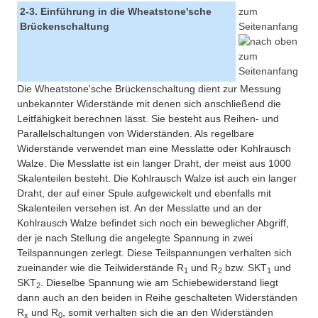
2-3. Einführung in die Wheatstone'sche
zum
Brückenschaltung
Seitenanfang
Die Wheatstone'sche Brückenschaltung dient zur Messung
unbekannter Widerstände mit denen sich anschließend die
Leitfähigkeit berechnen lässt. Sie besteht aus Reihen- und
Parallelschaltungen von Widerständen. Als regelbare
Widerstände verwendet man eine Messlatte oder Kohlrausch
Walze. Die Messlatte ist ein langer Draht, der meist aus 1000
Skalenteilen besteht. Die Kohlrausch Walze ist auch ein langer
Draht, der auf einer Spule aufgewickelt und ebenfalls mit
Skalenteilen versehen ist. An der Messlatte und an der
Kohlrausch Walze befindet sich noch ein beweglicher Abgriff,
der je nach Stellung die angelegte Spannung in zwei
Teilspannungen zerlegt. Diese Teilspannungen verhalten sich
zueinander wie die Teilwiderstände R
und R
bzw. SKT
und
1
2
1
SKT
. Dieselbe Spannung wie am Schiebewiderstand liegt
2
dann auch an den beiden in Reihe geschalteten Widerständen
R
und R
, somit verhalten sich die an den Widerständen
x
0