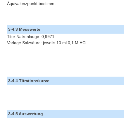
Äquivalenzpunkt bestimmt.
3-4.3 Messwerte
Titer Natronlauge: 0,9971
Vorlage Salzsäure: jeweils 10 ml 0,1 M HCl
3-4.4 Titrationskurve
3-4.5 Auswertung