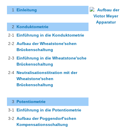
Besonderheiten
1
Einleitung
Chemie in der Mikrowelle
Projekte
Chemischer Index und Gewässergüte
2
Konduktometrie
Eduthek
Herbarium
2-1
Einführung in die Konduktometrie
2-2
Aufbau der Wheatstone'schen
Arzneipflanzen im Botanischen Garten Hohenheim
Brückenschaltung
2-3
Einführung in die Wheatstone'sche
Perlonfasern
Brückenschaltung
Suppenchemie
2-4
Neutralisationstitration mit der
Wheatstone'schen
Experimente mit Oxi-Reinigern
Brückenschaltung
Chemie im alten Ägypten
3
Potentiometrie
Videos unter dem Mikroskop
3-1
Einführung in die Potentiometrie
3-2
Aufbau der Poggendorf'schen
Projektarbeiten
Kompensationsschaltung