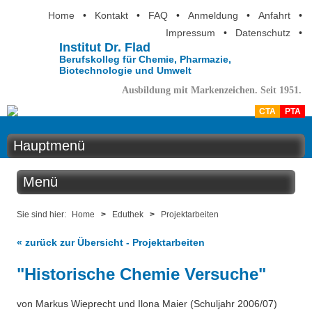
Home
•
Kontakt
•
FAQ
•
Anmeldung
•
Anfahrt
•
Impressum
•
Datenschutz
•
Institut Dr. Flad
Berufskolleg für Chemie, Pharmazie,
Biotechnologie und Umwelt
Ausbildung mit Markenzeichen. Seit 1951.
CTA
PTA
Hauptmenü
Home
Menü
Aktuelles
Eduthek
Sie sind hier:
Home
>
Eduthek
>
Projektarbeiten
Ausbildung
« zurück zur Übersicht - Projektarbeiten
Kabinettstücke
Berufsinformation
"Historische Chemie Versuche"
SuperLab - Das Labor in der Küche
Über uns
von Markus Wieprecht und Ilona Maier (Schuljahr 2006/07)
Nanotechnologie